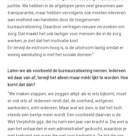
justitie. We hebben in de afgelopen jaren veel gewonnen aan
transparantie, maar hebben vervolgens ook moeten inleveren
aan snelheid van handelen door de toegenomen
bureaucratisering. Daardoor vertragen nieuwe verzoeken om
zorg. Dat maakt het ook lastiger voor mensen die in de zorg
werken, je ziet dat het motivatie kost.
En terwijl de instroom hoog is, is de uitstroom lastig omdat er
weinig aansluiting is met het sociale domein.”
Laten we als voorbeeld de bureaucratisering nemen. Iedereen
wil daar van af, terwijl het alleen maar méér lijkt te worden. Hoe
komt dat dan?
“We maken stappen, we zeggen altijd: als er iets bijkomt, moet
er ook iets af. Iedereen vindt dat, de overheid, wetgever,
aanbieders, echt iedereen. Maar wat we zien, is dat het toch
steeds een beetje meer wordt. Een voorbeeld daarvan is de
Wet Verplichte ggz, die nu ruim een jaar van kracht is. Die wet is
aan het ontaarden in een administratief gedrocht, waardoor je
niet toekomt aan waar die wet voor bedoeld is. De tijd die ons