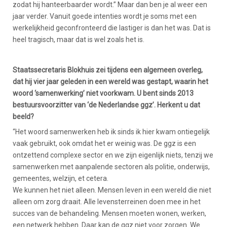
zodat hij hanteerbaarder wordt.” Maar dan ben je al weer een
jaar verder. Vanuit goede intenties wordt je soms met een
werkelijkheid geconfronteerd die lastiger is dan het was. Dat is
heel tragisch, maar dat is wel zoals het is.
Staatssecretaris Blokhuis zei tijdens een algemeen overleg,
dat hij vier jaar geleden in een wereld was gestapt, waarin het
woord ‘samenwerking’ niet voorkwam. U bent sinds 2013
bestuursvoorzitter van ‘de Nederlandse ggz’. Herkent u dat
beeld?
“Het woord samenwerken heb ik sinds ik hier kwam ontiegelijk
vaak gebruikt, ook omdat het er weinig was. De ggz is een
ontzettend complexe sector en we zijn eigenlijk niets, tenzij we
samenwerken met aanpalende sectoren als politie, onderwijs,
gemeentes, welzijn, et cetera.
We kunnen het niet alleen. Mensen leven in een wereld die niet
alleen om zorg draait. Alle levensterreinen doen mee in het
succes van de behandeling. Mensen moeten wonen, werken,
een netwerk hebben. Daar kan de ggz niet voor zorgen. We