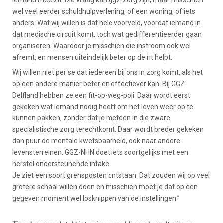
iemand mee zit. Die vraag kan ggz-zorg zijn, maar misschien
wel veel eerder schuldhulpverlening, of een woning, of iets
anders. Wat wij willen is dat hele voorveld, voordat iemand in
dat medische circuit komt, toch wat gedifferentieerder gaan
organiseren. Waardoor je misschien die instroom ook wel
afremt, en mensen uiteindelijk beter op de rit helpt.
Wij willen niet per se dat iedereen bij ons in zorg komt, als het
op een andere manier beter en effectiever kan. Bij GGZ-
Delfland hebben ze een fit-op-weg-poli. Daar wordt eerst
gekeken wat iemand nodig heeft om het leven weer op te
kunnen pakken, zonder dat je meteen in die zware
specialistische zorg terechtkomt. Daar wordt breder gekeken
dan puur de mentale kwetsbaarheid, ook naar andere
levensterreinen. GGZ-NHN doet iets soortgelijks met een
herstel ondersteunende intake.
Je ziet een soort grensposten ontstaan. Dat zouden wij op veel
grotere schaal willen doen en misschien moet je dat op een
gegeven moment wel losknippen van de instellingen.”