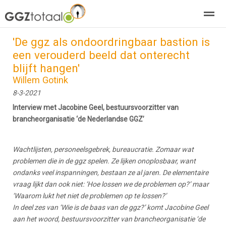
'De ggz als ondoordringbaar bastion is
over GGZTotaal
abonneren
agenda
adverteren
E-mag
een verouderd beeld dat onterecht
blijft hangen'
Willem Gotink
Home
Nieuws
Zoeken
Pagina's
E-
8-3-2021
Interview met Jacobine Geel, bestuursvoorzitter van
brancheorganisatie ‘de Nederlandse GGZ’
Wachtlijsten, personeelsgebrek, bureaucratie. Zomaar wat
problemen die in de ggz spelen. Ze lijken onoplosbaar, want
ondanks veel inspanningen, bestaan ze al jaren. De elementaire
vraag lijkt dan ook niet: ‘Hoe lossen we de problemen op?’ maar
‘Waarom lukt het niet de problemen op te lossen?’
In deel zes van ‘Wie is de baas van de ggz?’ komt Jacobine Geel
aan het woord, bestuursvoorzitter van brancheorganisatie ‘de