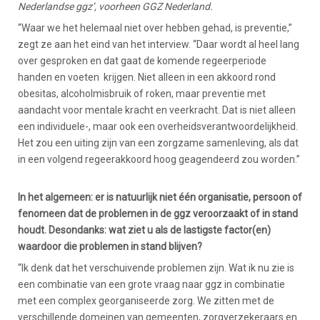
Nederlandse ggz’, voorheen GGZ Nederland.
“Waar we het helemaal niet over hebben gehad, is preventie,”
zegt ze aan het eind van het interview. “Daar wordt al heel lang
over gesproken en dat gaat de komende regeerperiode
handen en voeten krijgen. Niet alleen in een akkoord rond
obesitas, alcoholmisbruik of roken, maar preventie met
aandacht voor mentale kracht en veerkracht. Dat is niet alleen
een individuele-, maar ook een overheidsverantwoordelijkheid.
Het zou een uiting zijn van een zorgzame samenleving, als dat
in een volgend regeerakkoord hoog geagendeerd zou worden.”
In het algemeen: er is natuurlijk niet één organisatie, persoon of
fenomeen dat de problemen in de ggz veroorzaakt of in stand
houdt. Desondanks: wat ziet u als de lastigste factor(en)
waardoor die problemen in stand blijven?
“Ik denk dat het verschuivende problemen zijn. Wat ik nu zie is
een combinatie van een grote vraag naar ggz in combinatie
met een complex georganiseerde zorg. We zitten met de
verschillende domeinen van gemeenten, zorgverzekeraars en