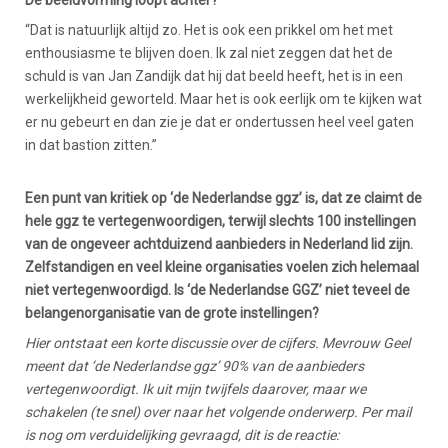
De beeldvorming loopt achter?
“Dat is natuurlijk altijd zo. Het is ook een prikkel om het met
enthousiasme te blijven doen. Ik zal niet zeggen dat het de
schuld is van Jan Zandijk dat hij dat beeld heeft, het is in een
werkelijkheid geworteld. Maar het is ook eerlijk om te kijken wat
er nu gebeurt en dan zie je dat er ondertussen heel veel gaten
in dat bastion zitten.”
Een punt van kritiek op ‘de Nederlandse ggz’ is, dat ze claimt de
hele ggz te vertegenwoordigen, terwijl slechts 100 instellingen
van de ongeveer achtduizend aanbieders in Nederland lid zijn.
Zelfstandigen en veel kleine organisaties voelen zich helemaal
niet vertegenwoordigd. Is ‘de Nederlandse GGZ’ niet teveel de
belangenorganisatie van de grote instellingen?
Hier ontstaat een korte discussie over de cijfers. Mevrouw Geel
meent dat ‘de Nederlandse ggz’ 90% van de aanbieders
vertegenwoordigt. Ik uit mijn twijfels daarover, maar we
schakelen (te snel) over naar het volgende onderwerp. Per mail
is nog om verduidelijking gevraagd, dit is de reactie: