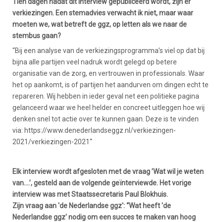
Tien dagen nadat dit interview gepubliceerd wordt, zijn er
verkiezingen. Een stemadvies verwacht ik niet, maar waar
moeten we, wat betreft de ggz, op letten als we naar de
stembus gaan?
“Bij een analyse van de verkiezingsprogramma’s viel op dat bij
bijna alle partijen veel nadruk wordt gelegd op betere
organisatie van de zorg, en vertrouwen in professionals. Waar
het op aankomt, is of partijen het aandurven om dingen echt te
repareren. Wij hebben in ieder geval net een politieke pagina
gelanceerd waar we heel helder en concreet uitleggen hoe wij
denken snel tot actie over te kunnen gaan. Deze is te vinden
via: https://www.denederlandseggz.nl/verkiezingen-
2021/verkiezingen-2021“
Elk interview wordt afgesloten met de vraag ’Wat wil je weten
van....’, gesteld aan de volgende geïnterviewde. Het vorige
interview was met Staatssecretaris Paul Blokhuis.
Zijn vraag aan 'de Nederlandse ggz': “Wat heeft 'de
Nederlandse ggz' nodig om een succes te maken van hoog