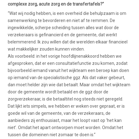
complexe zorg, acute zorg en de transfertafels?”
“Wat wij nodig hebben, is een overheid die behulpzaam is om
samenwerking te bevorderen en niet af te remmen. De
ingewikkelde, scherpe scheiding tussen alles wat door de
verzekeraars is gefinancierd en de gemeente, dat werkt
belemmerend. Ik zou willen dat die werelden elkaar financieel
wat makkelijker zouden kunnen vinden.
Als voorbeeld: in het vorige hoofdlijnenakkoord hebben we
afgesproken, dat er een consultatiefunctie zou komen, zodat
bijvoorbeeld iemand vanuit het wijkteam een beroep kan doen
op iemand van de specialistische ggz. Als dat vaker gebeurt,
dan moet helder zijn wie dat betaalt. Maar omdat het wijkteam
door de gemeente wordt betaald en de ggz door de
zorgverzekeraar, is die betaaltitel nog steeds niet geregeld.
Dat lijkt iets simpels, we hebben er weken over gepraat, er is
goede wil van de gemeente, van de verzekeraars, de
aanbieders zij enthousiast, maar het loopt vast op ‘het kan
niet’. Omdat het apart ontworpen moet worden. Omdat het
tussen die domeinen niet zomaar te doen is.”