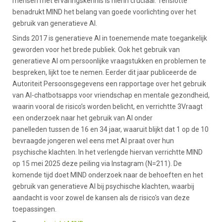
mensen met ervaringskennis is hierin cruciaal. Tenslotte
benadrukt MIND het belang van goede voorlichting over het
gebruik van generatieve AI.
Sinds 2017 is generatieve AI in toenemende mate toegankelijk
geworden voor het brede publiek. Ook het gebruik van
generatieve AI om persoonlijke vraagstukken en problemen te
bespreken, lijkt toe te nemen. Eerder dit jaar publiceerde de
Autoriteit Persoonsgegevens een rapportage over het gebruik
van AI-chatbotsapps voor vriendschap en mentale gezondheid,
waarin vooral de risico’s worden belicht, en verrichtte 3Vraagt
een onderzoek naar het gebruik van AI onder
panelleden tussen de 16 en 34 jaar, waaruit blijkt dat 1 op de 10
bevraagde jongeren wel eens met AI praat over hun
psychische klachten. In het verlengde hiervan verrichtte MIND
op 15 mei 2025 deze peiling via Instagram (N=211). De
komende tijd doet MIND onderzoek naar de behoeften en het
gebruik van generatieve AI bij psychische klachten, waarbij
aandacht is voor zowel de kansen als de risico's van deze
toepassingen.