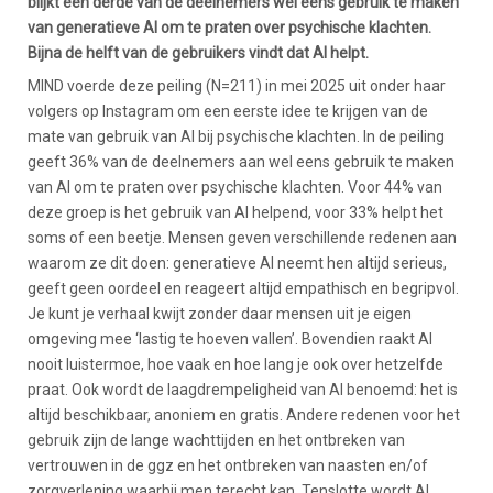
blijkt een derde van de deelnemers wel eens gebruik te maken
van generatieve AI om te praten over psychische klachten.
Bijna de helft van de gebruikers vindt dat AI helpt.
MIND voerde deze peiling (N=211) in mei 2025 uit onder haar
volgers op Instagram om een eerste idee te krijgen van de
mate van gebruik van AI bij psychische klachten. In de peiling
geeft 36% van de deelnemers aan wel eens gebruik te maken
van AI om te praten over psychische klachten. Voor 44% van
deze groep is het gebruik van AI helpend, voor 33% helpt het
soms of een beetje. Mensen geven verschillende redenen aan
waarom ze dit doen: generatieve AI neemt hen altijd serieus,
geeft geen oordeel en reageert altijd empathisch en begripvol.
Je kunt je verhaal kwijt zonder daar mensen uit je eigen
omgeving mee ‘lastig te hoeven vallen’. Bovendien raakt AI
nooit luistermoe, hoe vaak en hoe lang je ook over hetzelfde
praat. Ook wordt de laagdrempeligheid van AI benoemd: het is
altijd beschikbaar, anoniem en gratis. Andere redenen voor het
gebruik zijn de lange wachttijden en het ontbreken van
vertrouwen in de ggz en het ontbreken van naasten en/of
zorgverlening waarbij men terecht kan. Tenslotte wordt AI