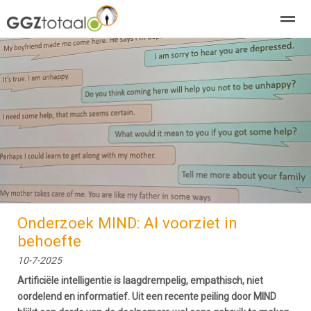
over GGZTotaal
abonneren
agenda
adverteren
E-mag
Home
Nieuws
Zoeken
Pagina's
E-
Onderzoek MIND: AI voorziet in
behoefte
10-7-2025
Artificiële intelligentie is laagdrempelig, empathisch, niet
oordelend en informatief. Uit een recente peiling door MIND