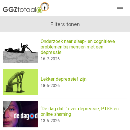
over GGZTotaal
abonneren
Filters tonen
agenda
adverteren
E-mag
Onderzoek naar slaap- en cognitieve
problemen bij mensen met een
Home
Nieuws
Zoeken
Pagina's
E-
depressie
16-7-2026
Lekker depressief zijn
18-5-2026
‘De dag dat...’ over depressie, PTSS en
online shaming
13-5-2026