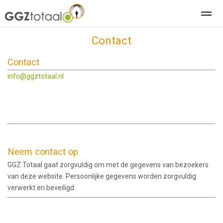
Contact
over GGZTotaal
abonneren
agenda
adverteren
E-mag
Contact
info@ggztotaal.nl
Home
Nieuws
Zoeken
Pagina's
E-
Neem contact op
GGZ Totaal gaat zorgvuldig om met de gegevens van bezoekers
van deze website. Persoonlijke gegevens worden zorgvuldig
verwerkt en beveiligd.