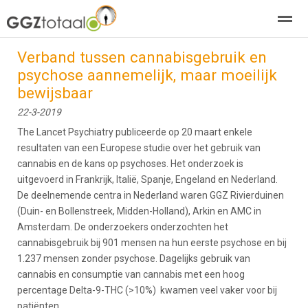
Verband tussen cannabisgebruik en
over GGZTotaal
abonneren
agenda
adverteren
E-mag
psychose aannemelijk, maar moeilijk
bewijsbaar
Home
Nieuws
Zoeken
Pagina's
E-
22-3-2019
The Lancet Psychiatry publiceerde op 20 maart enkele
resultaten van een Europese studie over het gebruik van
cannabis en de kans op psychoses. Het onderzoek is
uitgevoerd in Frankrijk, Italië, Spanje, Engeland en Nederland.
De deelnemende centra in Nederland waren GGZ Rivierduinen
(Duin- en Bollenstreek, Midden-Holland), Arkin en AMC in
Amsterdam. De onderzoekers onderzochten het
cannabisgebruik bij 901 mensen na hun eerste psychose en bij
1.237 mensen zonder psychose. Dagelijks gebruik van
cannabis en consumptie van cannabis met een hoog
percentage Delta-9-THC (>10%) kwamen veel vaker voor bij
patiënten.