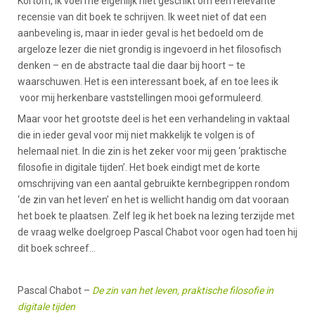
Kortom, ik voel me eigenlijk niet geschikt om een relevante
recensie van dit boek te schrijven. Ik weet niet of dat een
aanbeveling is, maar in ieder geval is het bedoeld om de
argeloze lezer die niet grondig is ingevoerd in het filosofisch
denken – en de abstracte taal die daar bij hoort – te
waarschuwen. Het is een interessant boek, af en toe lees ik
voor mij herkenbare vaststellingen mooi geformuleerd.
Maar voor het grootste deel is het een verhandeling in vaktaal
die in ieder geval voor mij niet makkelijk te volgen is of
helemaal niet. In die zin is het zeker voor mij geen ‘praktische
filosofie in digitale tijden’. Het boek eindigt met de korte
omschrijving van een aantal gebruikte kernbegrippen rondom
‘de zin van het leven’ en het is wellicht handig om dat vooraan
het boek te plaatsen. Zelf leg ik het boek na lezing terzijde met
de vraag welke doelgroep Pascal Chabot voor ogen had toen hij
dit boek schreef…
Pascal Chabot –
De zin van het leven, praktische filosofie in
digitale tijden