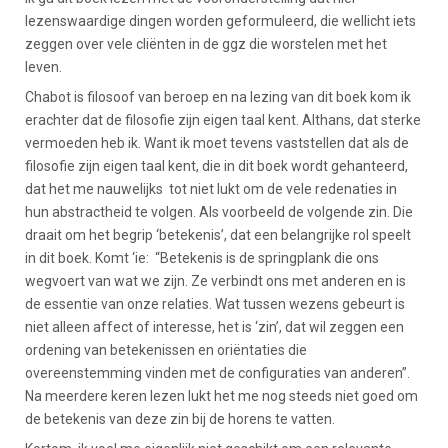
lezenswaardige dingen worden geformuleerd, die wellicht iets
zeggen over vele cliënten in de ggz die worstelen met het
leven.
Chabot is filosoof van beroep en na lezing van dit boek kom ik
erachter dat de filosofie zijn eigen taal kent. Althans, dat sterke
vermoeden heb ik. Want ik moet tevens vaststellen dat als de
filosofie zijn eigen taal kent, die in dit boek wordt gehanteerd,
dat het me nauwelijks tot niet lukt om de vele redenaties in
hun abstractheid te volgen. Als voorbeeld de volgende zin. Die
draait om het begrip ‘betekenis’, dat een belangrijke rol speelt
in dit boek. Komt ‘ie: “Betekenis is de springplank die ons
wegvoert van wat we zijn. Ze verbindt ons met anderen en is
de essentie van onze relaties. Wat tussen wezens gebeurt is
niet alleen affect of interesse, het is ‘zin’, dat wil zeggen een
ordening van betekenissen en oriëntaties die
overeenstemming vinden met de configuraties van anderen”.
Na meerdere keren lezen lukt het me nog steeds niet goed om
de betekenis van deze zin bij de horens te vatten.