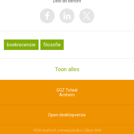
Deel dit bericht
boekrecensie
filosofie
Toon alles
GGZ Totaal
Arnhem
Open desktopversie
PEW Grafisch ontwerpstudio |
Ziber DS4