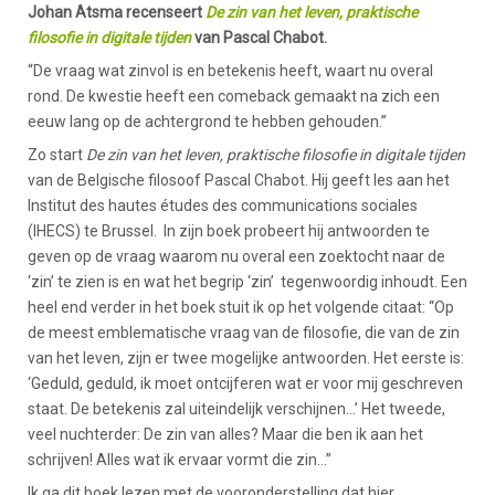
Johan Atsma recenseert
De zin van het leven, praktische
filosofie in digitale tijden
van Pascal Chabot.
“De vraag wat zinvol is en betekenis heeft, waart nu overal
rond. De kwestie heeft een comeback gemaakt na zich een
eeuw lang op de achtergrond te hebben gehouden.”
Zo start
De zin van het leven, praktische filosofie in digitale tijden
van de Belgische filosoof Pascal Chabot. Hij geeft les aan het
Institut des hautes études des communications sociales
(IHECS) te Brussel. In zijn boek probeert hij antwoorden te
geven op de vraag waarom nu overal een zoektocht naar de
‘zin’ te zien is en wat het begrip ‘zin’ tegenwoordig inhoudt. Een
heel end verder in het boek stuit ik op het volgende citaat: “Op
de meest emblematische vraag van de filosofie, die van de zin
van het leven, zijn er twee mogelijke antwoorden. Het eerste is:
‘Geduld, geduld, ik moet ontcijferen wat er voor mij geschreven
staat. De betekenis zal uiteindelijk verschijnen…’ Het tweede,
veel nuchterder: De zin van alles? Maar die ben ik aan het
schrijven! Alles wat ik ervaar vormt die zin…”
Ik ga dit boek lezen met de vooronderstelling dat hier