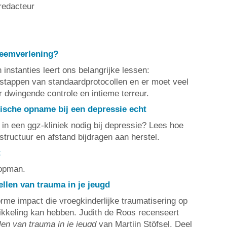
redacteur
leemverlening?
 instanties leert ons belangrijke lessen:
stappen van standaardprotocollen en er moet veel
dwingende controle en intieme terreur.
nische opname bij een depressie echt
n een ggz-kliniek nodig bij depressie? Lees hoe
structuur en afstand bijdragen aan herstel.
t
lopman.
tellen van trauma in je jeugd
rme impact die vroegkinderlijke traumatisering op
kkeling kan hebben. Judith de Roos recenseert
llen van trauma in je jeugd
van Martijn Stöfsel. Deel