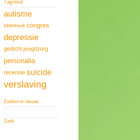
Tagcloud
autisme
congres
bibliotheek
depressie
gedicht
jeugdzorg
personalia
suicide
recensie
verslaving
Zoeken in nieuws
Zoek