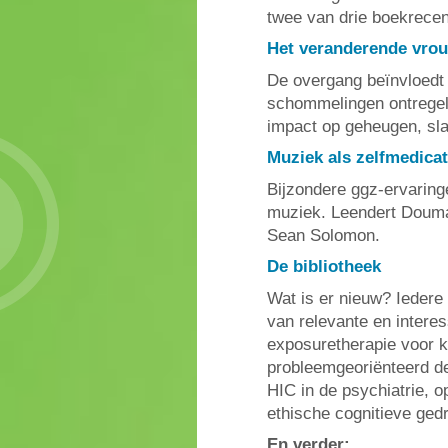
twee van drie boekrecen
Het veranderende vro
De overgang beïnvloedt 
schommelingen ontregele
impact op geheugen, sl
Muziek als zelfmedicat
Bijzondere ggz-ervarin
muziek. Leendert Doum
Sean Solomon.
De bibliotheek
Wat is er nieuw? Iedere
van relevante en interes
exposuretherapie voor 
probleemgeoriënteerd de
HIC in de psychiatrie, 
ethische cognitieve ged
En verder: