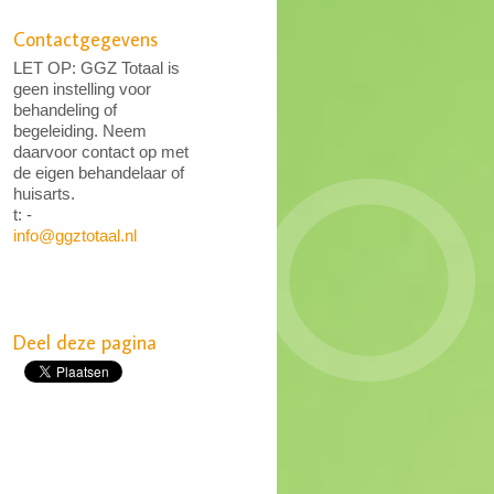
Contactgegevens
LET OP: GGZ Totaal is
geen instelling voor
behandeling of
begeleiding. Neem
daarvoor contact op met
de eigen behandelaar of
huisarts.
t: -
info@ggztotaal.nl
Deel deze pagina