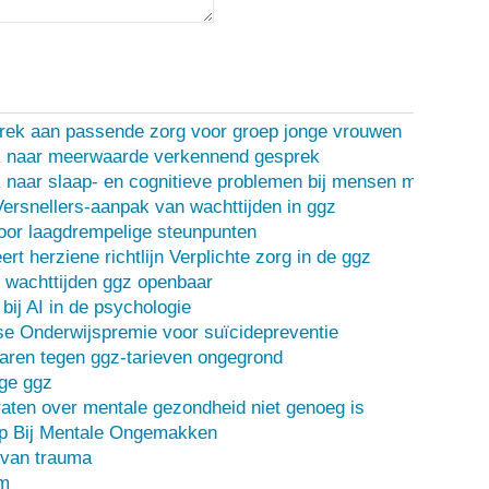
rek aan passende zorg voor groep jonge vrouwen
 naar meerwaarde verkennend gesprek
naar slaap- en cognitieve problemen bij mensen met een d
Versnellers-aanpak van wachttijden in ggz
oor laagdrempelige steunpunten
ert herziene richtlijn Verplichte zorg in de ggz
 wachttijden ggz openbaar
bij AI in de psychologie
e Onderwijspremie voor suïcidepreventie
ren tegen ggz-tarieven ongegrond
ge ggz
ten over mentale gezondheid niet genoeg is
lp Bij Mentale Ongemakken
 van trauma
m