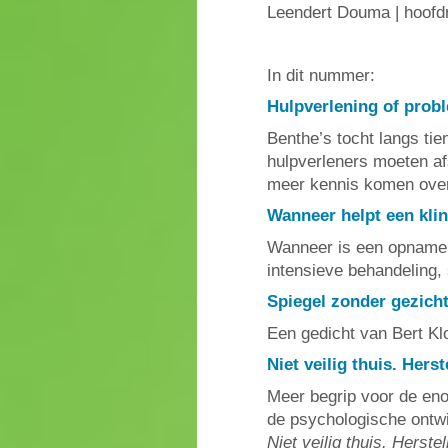
Leendert Douma | hoofd
In dit nummer:
Hulpverlening of prob
Benthe’s tocht langs tien
hulpverleners moeten af
meer kennis komen over 
Wanneer helpt een kli
Wanneer is een opname i
intensieve behandeling, 
Spiegel zonder gezich
Een gedicht van Bert K
Niet veilig thuis. Hers
Meer begrip voor de eno
de psychologische ontwi
Niet veilig thuis. Herste