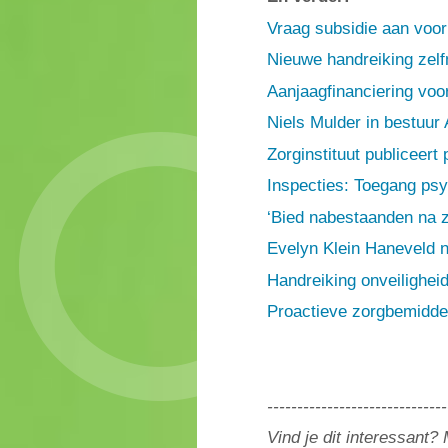
Vraag subsidie aan voo
Nieuwe handreiking zel
Aanjaagfinanciering voor
Niels Mulder in bestuu
Zorginstituut publiceert
Inspecties: Toegang psy
‘Bied nabestaanden na z
Evelyn Klein Haneveld n
Handreiking onveiligheid
Proactieve zorgbemiddel
------------------------------
Vind je dit interessant