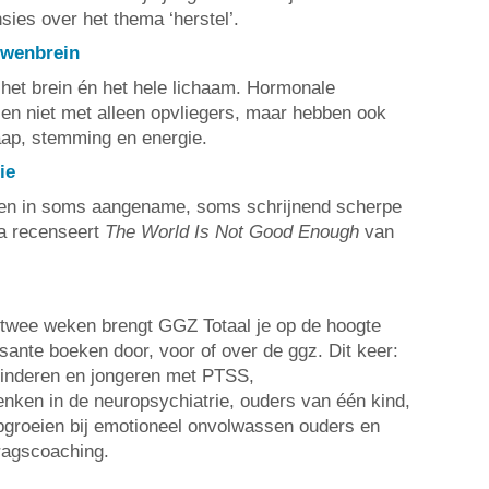
sies over het thema ‘herstel’.
uwenbrein
het brein én het hele lichaam. Hormonale
n niet met alleen opvliegers, maar hebben ook
aap, stemming en energie.
ie
gen in soms aangename, soms schrijnend scherpe
a recenseert
The World Is Not Good Enough
van
 twee weken brengt GGZ Totaal je op de hoogte
sante boeken door, voor of over de ggz. Dit keer:
kinderen en jongeren met PTSS,
nken in de neuropsychiatrie, ouders van één kind,
opgroeien bij emotioneel onvolwassen ouders en
ragscoaching.