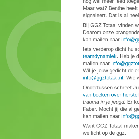
nog wel meer leed toege
Maar wat? Benthe heeft 
signaleert. Dat is al hee
Bij GGZ Totaal vinden we
Daarom onze prangende v
kan mailen naar
info@gg
Iets verderop dicht huis
teamdynamiek
. Heb je 
mailen naar
info@ggztot
Wil je jouw gedicht del
info@ggztotaal.nl
. Wie 
Ondertussen schreef Jud
van boeken over herstel
trauma in je jeugd.
Er ko
Faber. Mocht jij die al g
kan mailen naar
info@gg
Want GGZ Totaal maken w
we licht op de ggz.