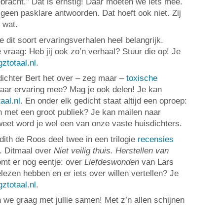
bracht.” Dat is ernstig! Daar moeten we iets mee.
geen pasklare antwoorden. Dat hoeft ook niet. Zij
l wat.
 dit soort ervaringsverhalen heel belangrijk.
raag: Heb jij ook zo’n verhaal? Stuur die op! Je
ztotaal.nl
.
dichter Bert het over – zeg maar –
toxische
daar ervaring mee? Mag je ook delen! Je kan
aal.nl
. En onder elk gedicht staat altijd een oproep:
en met een groot publiek? Je kan mailen naar
weet word je wel een van onze vaste huisdichters.
ith de Roos deel twee in een trilogie
recensies
. Ditmaal over
Niet veilig thuis. Herstellen van
mt er nog eentje: over
Liefdeswonden
van Lars
elezen hebben en er iets over willen vertellen? Je
ztotaal.nl
.
e graag met jullie samen! Met z’n allen schijnen