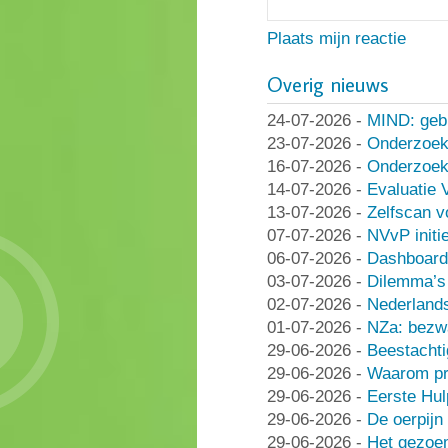
Plaats mijn reactie
Overig nieuws
24-07-2026
-
MIND: geb
23-07-2026
-
Onderzoek
16-07-2026
-
Onderzoek 
14-07-2026
-
Evaluatie 
13-07-2026
-
Zelfscan v
07-07-2026
-
NVvP initie
06-07-2026
-
Dashboard
03-07-2026
-
Dilemma’s 
02-07-2026
-
Nederlands
01-07-2026
-
NZa: bezwa
29-06-2026
-
Beestachti
29-06-2026
-
Waarom pra
29-06-2026
-
Eerste Hu
29-06-2026
-
De oerpijn
29-06-2026
-
Het gezoe