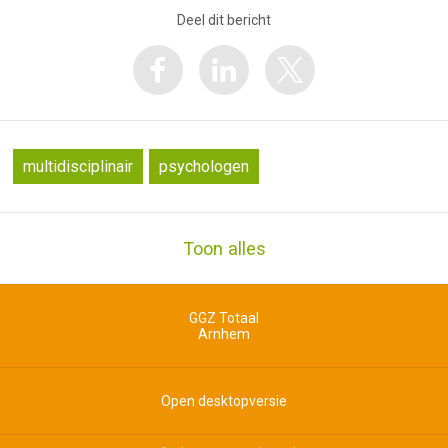
Deel dit bericht
multidisciplinair
psychologen
Toon alles
GGZ Totaal
Arnhem
Open desktopversie