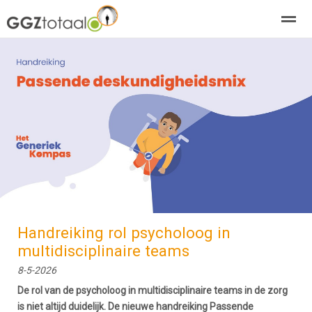
over GGZTotaal
abonneren
agenda
adverteren
E-mag
Home
Nieuws
Zoeken
Pagina's
E-
Handreiking rol psycholoog in
multidisciplinaire teams
8-5-2026
De rol van de psycholoog in multidisciplinaire teams in de zorg
is niet altijd duidelijk. De nieuwe handreiking Passende