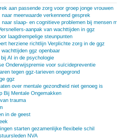
rek aan passende zorg voor groep jonge vrouwen
 naar meerwaarde verkennend gesprek
naar slaap- en cognitieve problemen bij mensen met een d
Versnellers-aanpak van wachttijden in ggz
oor laagdrempelige steunpunten
ert herziene richtlijn Verplichte zorg in de ggz
 wachttijden ggz openbaar
bij AI in de psychologie
e Onderwijspremie voor suïcidepreventie
ren tegen ggz-tarieven ongegrond
ge ggz
ten over mentale gezondheid niet genoeg is
lp Bij Mentale Ongemakken
 van trauma
m
n in de geest
heek
ingen starten gezamenlijke flexibele schil
stuursleden NVA