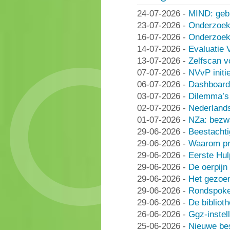
24-07-2026
-
MIND: geb
23-07-2026
-
Onderzoek
16-07-2026
-
Onderzoek 
14-07-2026
-
Evaluatie 
13-07-2026
-
Zelfscan v
07-07-2026
-
NVvP initie
06-07-2026
-
Dashboard
03-07-2026
-
Dilemma’s 
02-07-2026
-
Nederlands
01-07-2026
-
NZa: bezwa
29-06-2026
-
Beestachti
29-06-2026
-
Waarom pra
29-06-2026
-
Eerste Hu
29-06-2026
-
De oerpijn
29-06-2026
-
Het gezoe
29-06-2026
-
Rondspoke
29-06-2026
-
De bibliot
26-06-2026
-
Ggz-instell
25-06-2026
-
Nieuwe be