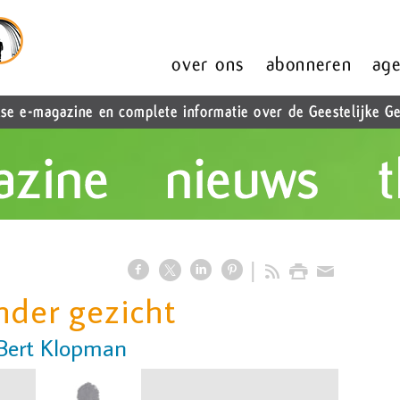
nder gezicht
 Bert Klopman