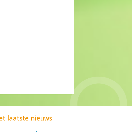
MIND: gebrek aan
passende zorg voor groep
jonge vrouwen
et laatste nieuws