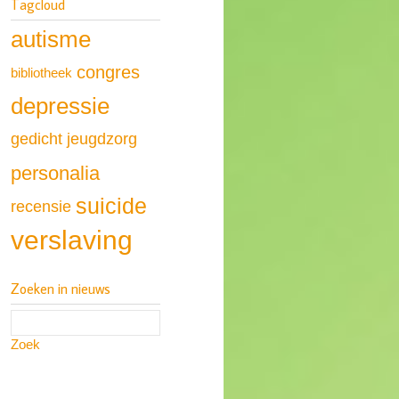
Tagcloud
autisme
congres
bibliotheek
depressie
gedicht
jeugdzorg
personalia
suicide
recensie
verslaving
Zoeken in nieuws
Zoek