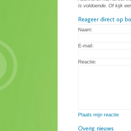
is voldoende. Of kijk ee
Reageer direct op b
Naam:
E-mail:
Reactie:
Plaats mijn reactie
Overig nieuws