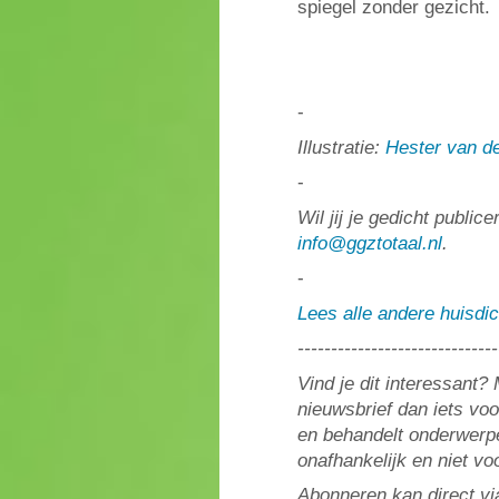
spiegel zonder gezicht.
-
Illustratie:
Hester van de
-
Wil jij je gedicht publi
info@ggztotaal.nl
.
-
Lees alle andere huisdi
------------------------------
Vind je dit interessant
nieuwsbrief dan iets vo
en behandelt onderwerpe
onafhankelijk en niet v
Abonneren kan direct vi