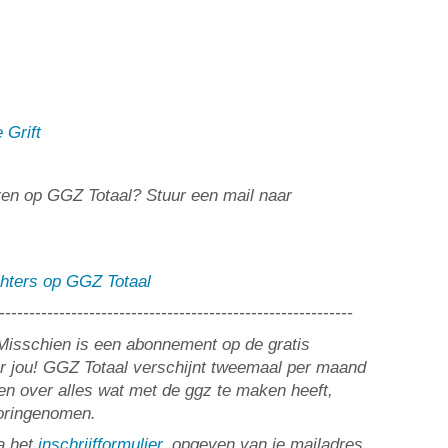
 Grift
ceren op GGZ Totaal? Stuur een mail naar
chters op GGZ Totaal
-----------------------------------------------------------
? Misschien is een abonnement op de gratis
or jou! GGZ Totaal verschijnt tweemaal per maand
n over alles wat met de ggz te maken heeft,
ooringenomen.
a het
inschrijfformulier
, opgeven van je mailadres