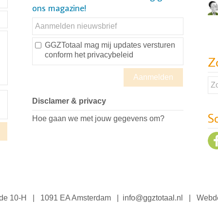
ons magazine!
GGZTotaal mag mij updates versturen
conform
het privacybeleid
Z
Disclamer & privacy
S
Hoe gaan we met jouw gegevens om?
jde 10-H | 1091 EA Amsterdam |
info@ggztotaal.nl
| Webde