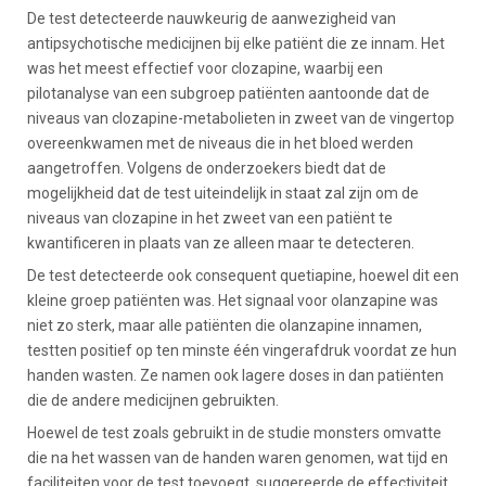
De test detecteerde nauwkeurig de aanwezigheid van
antipsychotische medicijnen bij elke patiënt die ze innam. Het
was het meest effectief voor clozapine, waarbij een
pilotanalyse van een subgroep patiënten aantoonde dat de
niveaus van clozapine-metabolieten in zweet van de vingertop
overeenkwamen met de niveaus die in het bloed werden
aangetroffen. Volgens de onderzoekers biedt dat de
mogelijkheid dat de test uiteindelijk in staat zal zijn om de
niveaus van clozapine in het zweet van een patiënt te
kwantificeren in plaats van ze alleen maar te detecteren.
De test detecteerde ook consequent quetiapine, hoewel dit een
kleine groep patiënten was. Het signaal voor olanzapine was
niet zo sterk, maar alle patiënten die olanzapine innamen,
testten positief op ten minste één vingerafdruk voordat ze hun
handen wasten. Ze namen ook lagere doses in dan patiënten
die de andere medicijnen gebruikten.
Hoewel de test zoals gebruikt in de studie monsters omvatte
die na het wassen van de handen waren genomen, wat tijd en
faciliteiten voor de test toevoegt, suggereerde de effectiviteit