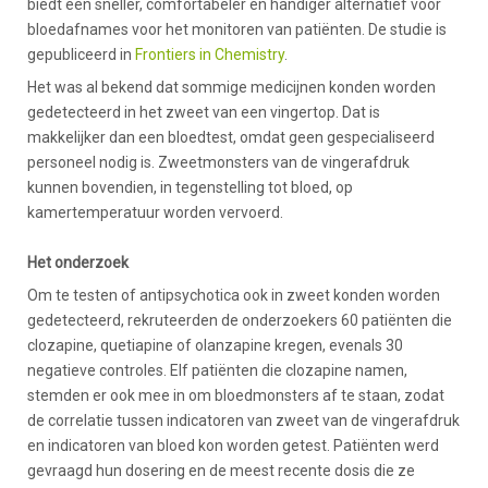
biedt een sneller, comfortabeler en handiger alternatief voor
bloedafnames voor het monitoren van patiënten. De studie is
gepubliceerd in
Frontiers in Chemistry
.
Het was al bekend dat sommige medicijnen konden worden
gedetecteerd in het zweet van een vingertop. Dat is
makkelijker dan een bloedtest, omdat geen gespecialiseerd
personeel nodig is. Zweetmonsters van de vingerafdruk
kunnen bovendien, in tegenstelling tot bloed, op
kamertemperatuur worden vervoerd.
Het onderzoek
Om te testen of antipsychotica ook in zweet konden worden
gedetecteerd, rekruteerden de onderzoekers 60 patiënten die
clozapine, quetiapine of olanzapine kregen, evenals 30
negatieve controles. Elf patiënten die clozapine namen,
stemden er ook mee in om bloedmonsters af te staan, zodat
de correlatie tussen indicatoren van zweet van de vingerafdruk
en indicatoren van bloed kon worden getest. Patiënten werd
gevraagd hun dosering en de meest recente dosis die ze