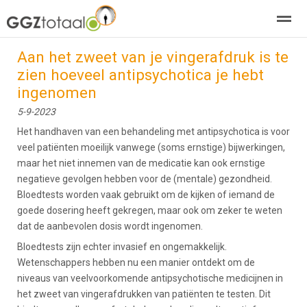
Aan het zweet van je vingerafdruk is te
over GGZTotaal
abonneren
agenda
adverteren
E-mag
zien hoeveel antipsychotica je hebt
ingenomen
Home
Nieuws
Zoeken
Pagina's
E-
5-9-2023
Het handhaven van een behandeling met antipsychotica is voor
veel patiënten moeilijk vanwege (soms ernstige) bijwerkingen,
maar het niet innemen van de medicatie kan ook ernstige
negatieve gevolgen hebben voor de (mentale) gezondheid.
Bloedtests worden vaak gebruikt om de kijken of iemand de
goede dosering heeft gekregen, maar ook om zeker te weten
dat de aanbevolen dosis wordt ingenomen.
Bloedtests zijn echter invasief en ongemakkelijk.
Wetenschappers hebben nu een manier ontdekt om de
niveaus van veelvoorkomende antipsychotische medicijnen in
het zweet van vingerafdrukken van patiënten te testen. Dit