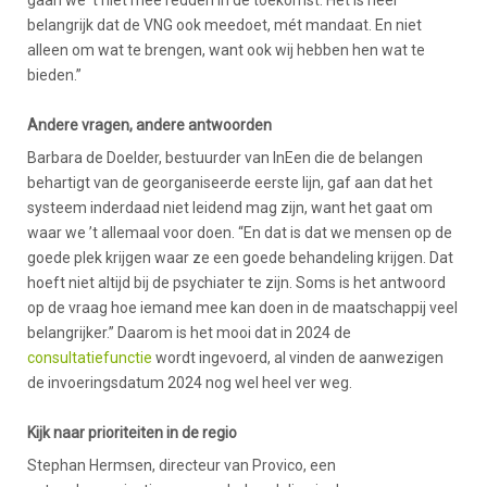
gaan we ’t niet mee redden in de toekomst. Het is heel
belangrijk dat de VNG ook meedoet, mét mandaat. En niet
alleen om wat te brengen, want ook wij hebben hen wat te
bieden.”
Andere vragen, andere antwoorden
Barbara de Doelder, bestuurder van InEen die de belangen
behartigt van de georganiseerde eerste lijn, gaf aan dat het
systeem inderdaad niet leidend mag zijn, want het gaat om
waar we ’t allemaal voor doen. “En dat is dat we mensen op de
goede plek krijgen waar ze een goede behandeling krijgen. Dat
hoeft niet altijd bij de psychiater te zijn. Soms is het antwoord
op de vraag hoe iemand mee kan doen in de maatschappij veel
belangrijker.” Daarom is het mooi dat in 2024 de
consultatiefunctie
wordt ingevoerd, al vinden de aanwezigen
de invoeringsdatum 2024 nog wel heel ver weg.
Kijk naar prioriteiten in de regio
Stephan Hermsen, directeur van Provico, een