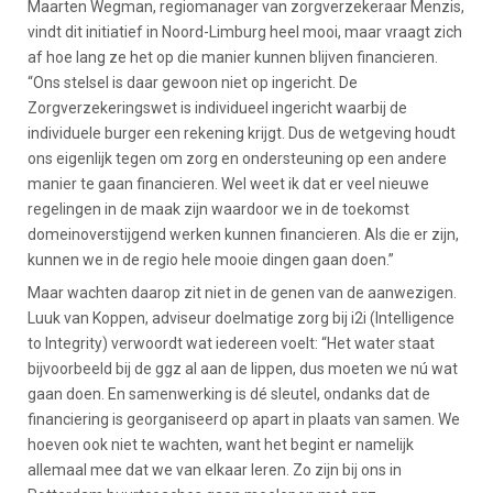
Maarten Wegman, regiomanager van zorgverzekeraar Menzis,
vindt dit initiatief in Noord-Limburg heel mooi, maar vraagt zich
af hoe lang ze het op die manier kunnen blijven financieren.
“Ons stelsel is daar gewoon niet op ingericht. De
Zorgverzekeringswet is individueel ingericht waarbij de
individuele burger een rekening krijgt. Dus de wetgeving houdt
ons eigenlijk tegen om zorg en ondersteuning op een andere
manier te gaan financieren. Wel weet ik dat er veel nieuwe
regelingen in de maak zijn waardoor we in de toekomst
domeinoverstijgend werken kunnen financieren. Als die er zijn,
kunnen we in de regio hele mooie dingen gaan doen.”
Maar wachten daarop zit niet in de genen van de aanwezigen.
Luuk van Koppen, adviseur doelmatige zorg bij i2i (Intelligence
to Integrity) verwoordt wat iedereen voelt: “Het water staat
bijvoorbeeld bij de ggz al aan de lippen, dus moeten we nú wat
gaan doen. En samenwerking is dé sleutel, ondanks dat de
financiering is georganiseerd op apart in plaats van samen. We
hoeven ook niet te wachten, want het begint er namelijk
allemaal mee dat we van elkaar leren. Zo zijn bij ons in