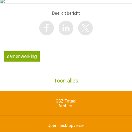
Deel dit bericht
samenwerking
Toon alles
GGZ Totaal
Arnhem
Open desktopversie