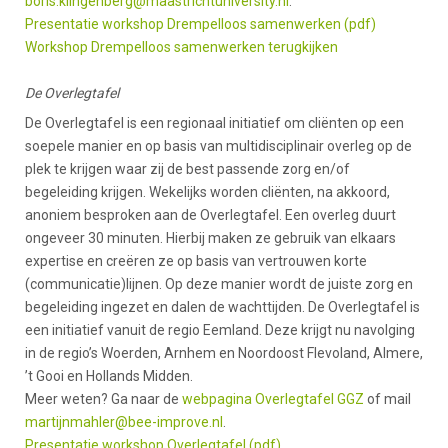
boris.klingenberg@maastrichtuniversity.nl
.
Presentatie workshop Drempelloos samenwerken (pdf)
Workshop Drempelloos samenwerken terugkijken
De Overlegtafel
De Overlegtafel is een regionaal initiatief om cliënten op een
soepele manier en op basis van multidisciplinair overleg op de
plek te krijgen waar zij de best passende zorg en/of
begeleiding krijgen. Wekelijks worden cliënten, na akkoord,
anoniem besproken aan de Overlegtafel. Een overleg duurt
ongeveer 30 minuten. Hierbij maken ze gebruik van elkaars
expertise en creëren ze op basis van vertrouwen korte
(communicatie)lijnen. Op deze manier wordt de juiste zorg en
begeleiding ingezet en dalen de wachttijden. De Overlegtafel is
een initiatief vanuit de regio Eemland. Deze krijgt nu navolging
in de regio’s Woerden, Arnhem en Noordoost Flevoland, Almere,
’t Gooi en Hollands Midden.
Meer weten? Ga naar de
webpagina Overlegtafel GGZ
of mail
martijnmahler@bee-improve.nl
.
Presentatie workshop Overlegtafel (pdf)