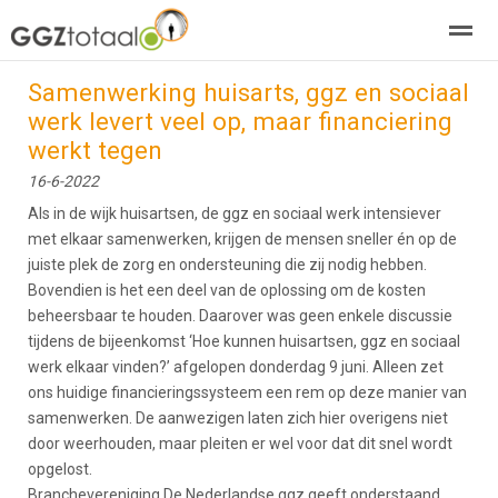
Samenwerking huisarts, ggz en sociaal
over GGZTotaal
abonneren
agenda
adverteren
E-mag
werk levert veel op, maar financiering
werkt tegen
Home
Nieuws
Zoeken
Pagina's
E-
16-6-2022
Als in de wijk huisartsen, de ggz en sociaal werk intensiever
met elkaar samenwerken, krijgen de mensen sneller én op de
juiste plek de zorg en ondersteuning die zij nodig hebben.
Bovendien is het een deel van de oplossing om de kosten
beheersbaar te houden. Daarover was geen enkele discussie
tijdens de bijeenkomst ‘Hoe kunnen huisartsen, ggz en sociaal
werk elkaar vinden?’ afgelopen donderdag 9 juni. Alleen zet
ons huidige financieringssysteem een rem op deze manier van
samenwerken. De aanwezigen laten zich hier overigens niet
door weerhouden, maar pleiten er wel voor dat dit snel wordt
opgelost.
Branchevereniging De Nederlandse ggz geeft onderstaand