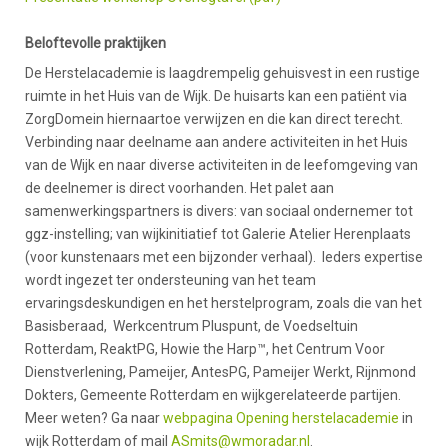
Beloftevolle praktijken
De Herstelacademie is laagdrempelig gehuisvest in een rustige
ruimte in het Huis van de Wijk. De huisarts kan een patiënt via
ZorgDomein hiernaartoe verwijzen en die kan direct terecht.
Verbinding naar deelname aan andere activiteiten in het Huis
van de Wijk en naar diverse activiteiten in de leefomgeving van
de deelnemer is direct voorhanden. Het palet aan
samenwerkingspartners is divers: van sociaal ondernemer tot
ggz-instelling; van wijkinitiatief tot Galerie Atelier Herenplaats
(voor kunstenaars met een bijzonder verhaal). Ieders expertise
wordt ingezet ter ondersteuning van het team
ervaringsdeskundigen en het herstelprogram, zoals die van het
Basisberaad, Werkcentrum Pluspunt, de Voedseltuin
Rotterdam, ReaktPG, Howie the Harp™, het Centrum Voor
Dienstverlening, Pameijer, AntesPG, Pameijer Werkt, Rijnmond
Dokters, Gemeente Rotterdam en wijkgerelateerde partijen.
Meer weten? Ga naar
webpagina Opening herstelacademie
in
wijk Rotterdam of mail
ASmits@wmoradar.nl
.