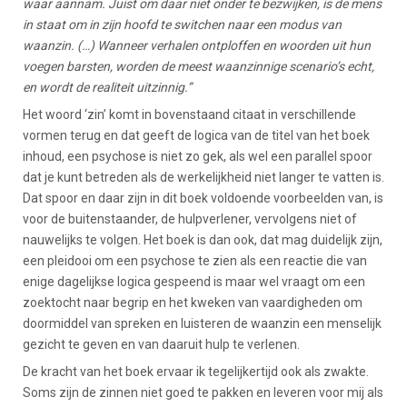
waar aannam. Juist om daar niet onder te bezwijken, is de mens
in staat om in zijn hoofd te switchen naar een modus van
waanzin. (…) Wanneer verhalen ontploffen en woorden uit hun
voegen barsten, worden de meest waanzinnige scenario’s echt,
en wordt de realiteit uitzinnig.”
Het woord ‘zin’ komt in bovenstaand citaat in verschillende
vormen terug en dat geeft de logica van de titel van het boek
inhoud, een psychose is niet zo gek, als wel een parallel spoor
dat je kunt betreden als de werkelijkheid niet langer te vatten is.
Dat spoor en daar zijn in dit boek voldoende voorbeelden van, is
voor de buitenstaander, de hulpverlener, vervolgens niet of
nauwelijks te volgen. Het boek is dan ook, dat mag duidelijk zijn,
een pleidooi om een psychose te zien als een reactie die van
enige dagelijkse logica gespeend is maar wel vraagt om een
zoektocht naar begrip en het kweken van vaardigheden om
doormiddel van spreken en luisteren de waanzin een menselijk
gezicht te geven en van daaruit hulp te verlenen.
De kracht van het boek ervaar ik tegelijkertijd ook als zwakte.
Soms zijn de zinnen niet goed te pakken en leveren voor mij als