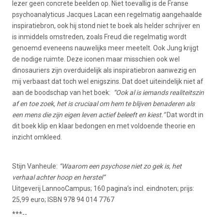
lezer geen concrete beelden op. Niet toevallig is de Franse
psychoanalyticus Jacques Lacan een regelmatig aangehaalde
inspiratiebron, ook hij stond niet te boek als helder schrijver en
is inmiddels omstreden, zoals Freud die regelmatig wordt
genoemd eveneens nauwelijks meer meetelt. Ook Jung krijgt
de nodige ruimte. Deze iconen maar misschien ook wel
dinosauriers zijn overduidelijk als inspiratiebron aanwezig en
mij verbaast dat toch wel enigszins. Dat doet uiteindelijk niet af
aan de boodschap van het boek:
“Ook al is iemands realiteitszin
af en toe zoek, het is cruciaal om hem te blijven benaderen als
een mens die zijn eigen leven actief beleeft en kiest.”
Dat wordt in
dit boek klip en klaar bedongen en met voldoende theorie en
inzicht omkleed.
Stijn Vanheule:
“Waarom een psychose niet zo gek is, het
verhaal achter hoop en herstel”
Uitgeverij LannooCampus; 160 pagina’s incl. eindnoten; prijs:
25,99 euro; ISBN 978 94 014 7767
***--