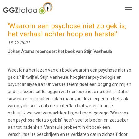
'Waarom een psychose niet zo gek is,
over GGZTotaal
abonneren
agenda
adverteren
E-mag
het verhaal achter hoop en herstel'
13-12-2021
Home
Nieuws
Zoeken
Pagina's
E-
Johan Atsma recenseert het boek van Stijn Vanheule
Weet ik na het lezen van dit boek waarom een psychose niet zo
gek is? Ik twijfel. Stijn Vanheule, hoogleraar psychologie en
psychoanalyse aan Universiteit Gent doet een poging om mij en
andere lezers uit te leggen wat een psychose nu echt is. Dat is
sowieso een ambitieus plan maar van deze expert op het vlak
van psychoses, zoals de achterflap laat weten, mag je
natuurlijk wel wat verwachten. En, het moet gezegd “Waarom
een psychose niet zo gek is” heeft veel te bieden en zet zeker
aan tot nadenken. Vanheule probeert in dit boek een
verschijnsel te beschrijven en te verklaren dat in zichzelf door