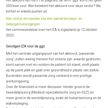
Het akkoord telt ruim 130 pagina's, de term 'ggz' komt nét geen
200 keer voor. Wat betekent het akkoord voor deze sector? We
lichten er enkele punten uit.
Hier vind je de reacties van een aantal beroeps- en
belangenverenigingen.
Het commissiedebat over het IZA is ingepland op 12 oktober
2022.
Gevolgen IZA voor de ggz
Met het centrale uitgangspunt van het akkoord, ‘passende
zorg’, zullen weinig mensen het oneens zijn: waarde gedreven,
komt samen met en rondom de patiënt tot stand, vindt plaats
op de juiste plek en gaat over gezondheid in plaats van ziekte.
Bovendien wordt passende zorg verleend in een prettige
werkomgeving.
Over de financieën is meer discussie: minder groei in de
tweedelijnszorg (Medisch-specialistische zorg en GGZ) en
meer groei in de eerstelijnszorg, zoals de huisartsenzorg en de
wijkverpleging.