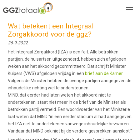
Wat betekent een Integraal
over GGZTotaal
abonneren
agenda
adverteren
E-mag
Zorgakkoord voor de ggz?
26-9-2022
Home
Nieuws
Zoeken
Pagina's
E-
Het Integraal Zorgakkord (IZA) is een feit. Alle betrokken
partijen, de huisartsen uitgezonderd, hebben zich afgelopen
weken aan het akkoord gecommitteerd. Dat schrijft Minister
Kuipers (VWS) afgelopen vrijdag in een
brief aan de Kamer
.
Volgens de Minister hebben de overige partijen aangegeven de
inhoudelijke richting wel te ondersteunen.
MIND, dat eerder had laten weten het akkoord niet te
ondertekenen, staat niet meer in de brief van de Minister als
betrokken partij vermeld. Een woordvoerder van het Ministerie
laat weten dat MIND "in een eerder stadium al had aangegeven
het IZA niet te ondertekenen vanwege inhoudelijke bezwaren.
Vandaar dat MIND ook niet bij de verdere gesprekken aansloot."