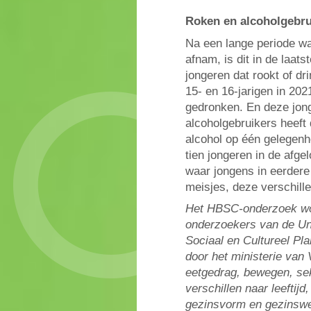
Roken en alcoholgebru
Na een lange periode wa
afnam, is dit in de laat
jongeren dat rookt of dr
15- en 16-jarigen in 202
gedronken. En deze jong
alcoholgebruikers heeft
alcohol op één gelegenh
tien jongeren in de afg
waar jongens in eerdere
meisjes, deze verschill
Het HBSC-onderzoek word
onderzoekers van de Univ
Sociaal en Cultureel Pl
door het ministerie va
eetgedrag, bewegen, se
verschillen naar leeftij
gezinsvorm en gezinswe