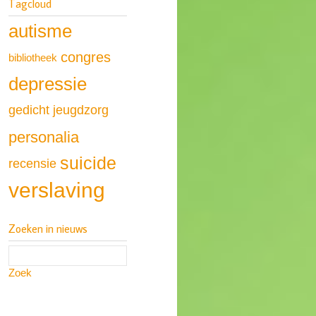
Tagcloud
autisme
congres
bibliotheek
depressie
gedicht
jeugdzorg
personalia
suicide
recensie
verslaving
Zoeken in nieuws
Zoek