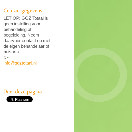
Contactgegevens
LET OP: GGZ Totaal is
geen instelling voor
behandeling of
begeleiding. Neem
daarvoor contact op met
de eigen behandelaar of
huisarts.
t: -
info@ggztotaal.nl
Deel deze pagina