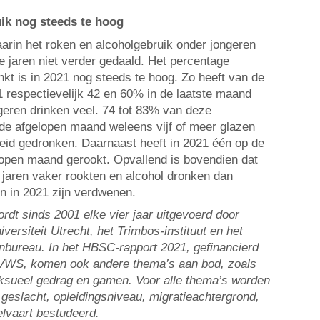
ik nog steeds te hoog
arin het roken en alcoholgebruik onder jongeren
ste jaren niet verder gedaald. Het percentage
inkt is in 2021 nog steeds te hoog. Zo heeft van de
1 respectievelijk 42 en 60% in de laatste maand
eren drinken veel. 74 tot 83% van deze
 de afgelopen maand weleens vijf of meer glazen
eid gedronken. Daarnaast heeft in 2021 één op de
elopen maand gerookt. Opvallend is bovendien dat
 jaren vaker rookten en alcohol dronken dan
en in 2021 zijn verdwenen.
t sinds 2001 elke vier jaar uitgevoerd door
ersiteit Utrecht, het Trimbos-instituut en het
anbureau. In het HBSC-rapport 2021, gefinancierd
n VWS, komen ook andere thema’s aan bod, zoals
ksueel gedrag en gamen. Voor alle thema’s worden
d, geslacht, opleidingsniveau, migratieachtergrond,
lvaart bestudeerd.