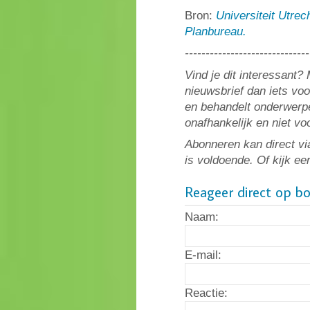
Bron:
Universiteit Utrec
Planbureau.
------------------------------
Vind je dit interessant
nieuwsbrief dan iets vo
en behandelt onderwerpe
onafhankelijk en niet v
Abonneren kan direct vi
is voldoende. Of kijk ee
Reageer direct op b
Naam:
E-mail:
Reactie: