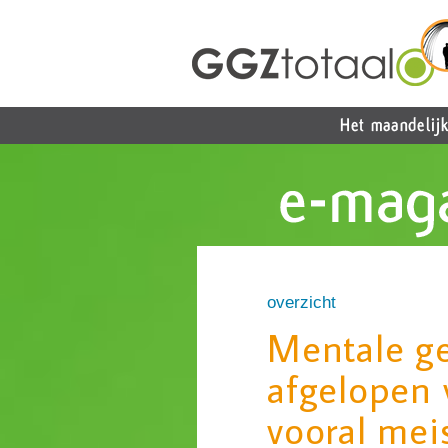
overzicht
Mentale g
afgelopen v
vooral meis