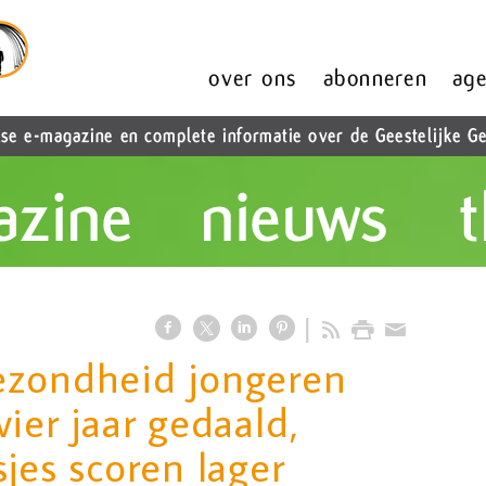
ezondheid jongeren
ier jaar gedaald,
jes scoren lager