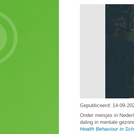
Gepubliceerd:
14-09-20
Onder meisjes in Neder
daling in mentale gezon
Health Behaviour in Sch