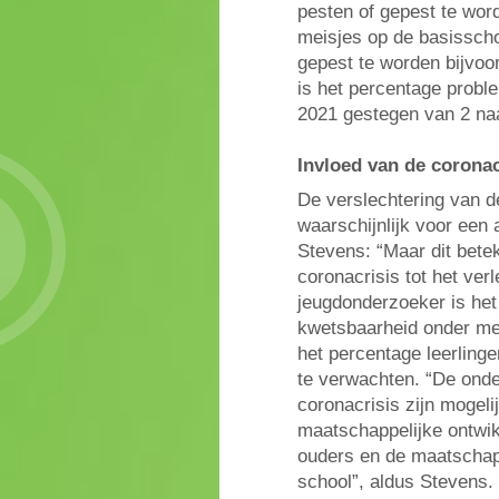
pesten of gepest te wo
meisjes op de basisscho
gepest te worden bijvoo
is het percentage probl
2021 gestegen van 2 na
Invloed van de coronac
De verslechtering van d
waarschijnlijk voor een 
Stevens: “Maar dit betek
coronacrisis tot het ver
jeugdonderzoeker is het
kwetsbaarheid onder mei
het percentage leerlinge
te verwachten. “De onde
coronacrisis zijn mogel
maatschappelijke ontwik
ouders en de maatschapp
school”, aldus Stevens.