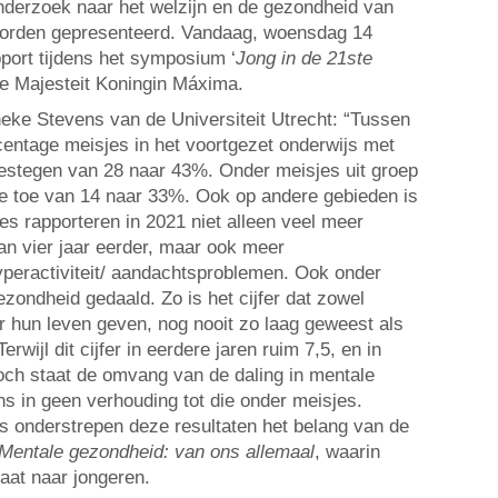
onderzoek naar het welzijn en de gezondheid van
worden gepresenteerd. Vandaag, woensdag 14
port tijdens het symposium ‘
Jong in de 21ste
are Majesteit Koningin Máxima.
ke Stevens van de Universiteit Utrecht: “Tussen
centage meisjes in het voortgezet onderwijs met
estegen van 28 naar 43%. Onder meisjes uit groep
de toe van 14 naar 33%. Ook op andere gebieden is
jes rapporteren in 2021 niet alleen veel meer
n vier jaar eerder, maar ook meer
peractiviteit/ aandachtsproblemen. Ook onder
zondheid gedaald. Zo is het cijfer dat zowel
r hun leven geven, nog nooit zo laag geweest als
erwijl dit cijfer in eerdere jaren ruim 7,5, en in
och staat de omvang van de daling in mentale
s in geen verhouding tot die onder meisjes.
 onderstrepen deze resultaten het belang van de
Mentale gezondheid: van ons allemaal
, waarin
aat naar jongeren.