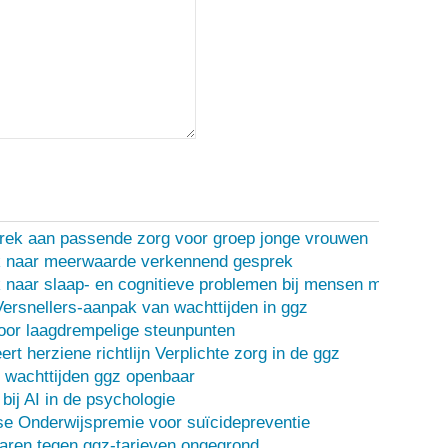
rek aan passende zorg voor groep jonge vrouwen
 naar meerwaarde verkennend gesprek
naar slaap- en cognitieve problemen bij mensen met een d
Versnellers-aanpak van wachttijden in ggz
oor laagdrempelige steunpunten
ert herziene richtlijn Verplichte zorg in de ggz
 wachttijden ggz openbaar
bij AI in de psychologie
e Onderwijspremie voor suïcidepreventie
ren tegen ggz-tarieven ongegrond