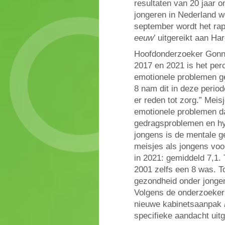
resultaten van 20 jaar 
jongeren in Nederland 
september wordt het rap
eeuw
’ uitgereikt aan H
Hoofdonderzoeker Gonne
2017 en 2021 is het per
emotionele problemen g
8 nam dit in deze perio
er reden tot zorg.” Meis
emotionele problemen da
gedragsproblemen en hy
jongens is de mentale ge
meisjes als jongens voo
in 2021: gemiddeld 7,1. T
2001 zelfs een 8 was. T
gezondheid onder jongen
Volgens de onderzoekers
nieuwe kabinetsaanpak
specifieke aandacht uitg