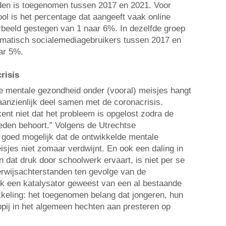
rden is toegenomen tussen 2017 en 2021. Voor
ol is het percentage dat aangeeft vaak online
rbeeld gestegen van 1 naar 6%. In dezelfde groep
ematisch socialemediagebruikers tussen 2017 en
ar 5%.
risis
e mentale gezondheid onder (vooral) meisjes hangt
aanzienlijk deel samen met de coronacrisis.
ent niet dat het probleem is opgelost zodra de
leden behoort.” Volgens de Utrechtse
 goed mogelijk dat de ontwikkelde mentale
sjes niet zomaar verdwijnt. En ook een daling in
n dat druk door schoolwerk ervaart, is niet per se
rwijsachterstanden ten gevolge van de
ijk een katalysator geweest van een al bestaande
keling: het toegenomen belang dat jongeren, hun
ij in het algemeen hechten aan presteren op