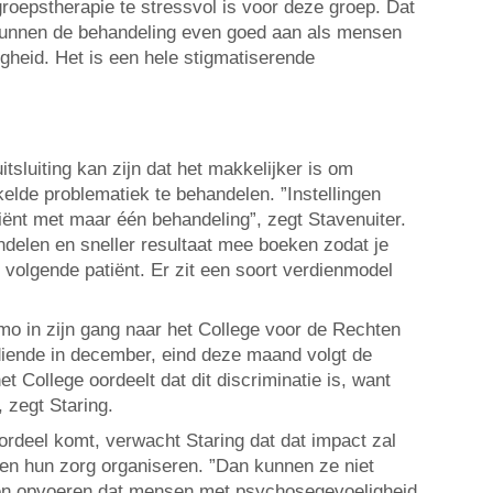
roepstherapie te stressvol is voor deze groep. Dat
 kunnen de behandeling even goed aan als mensen
heid. Het is een hele stigmatiserende
tsluiting kan zijn dat het makkelijker is om
lde problematiek te behandelen. ”Instellingen
iënt met maar één behandeling”, zegt Stavenuiter.
ndelen en sneller resultaat mee boeken zodat je
 volgende patiënt. Er zit een soort verdienmodel
mo in zijn gang naar het College voor de Rechten
iende in december, eind deze maand volgt de
et College oordeelt dat dit discriminatie is, want
, zegt Staring.
oordeel komt, verwacht Staring dat dat impact zal
gen hun zorg organiseren. ”Dan kunnen ze niet
en opvoeren dat mensen met psychosegevoeligheid