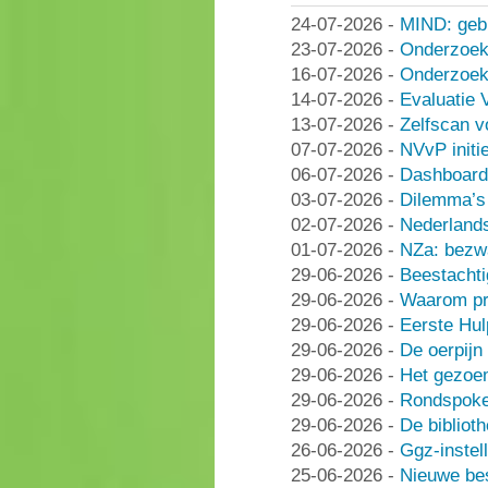
24-07-2026
-
MIND: geb
23-07-2026
-
Onderzoek
16-07-2026
-
Onderzoek 
14-07-2026
-
Evaluatie 
13-07-2026
-
Zelfscan v
07-07-2026
-
NVvP initie
06-07-2026
-
Dashboard
03-07-2026
-
Dilemma’s 
02-07-2026
-
Nederlands
01-07-2026
-
NZa: bezwa
29-06-2026
-
Beestachti
29-06-2026
-
Waarom pra
29-06-2026
-
Eerste Hu
29-06-2026
-
De oerpijn
29-06-2026
-
Het gezoe
29-06-2026
-
Rondspoke
29-06-2026
-
De bibliot
26-06-2026
-
Ggz-instell
25-06-2026
-
Nieuwe be