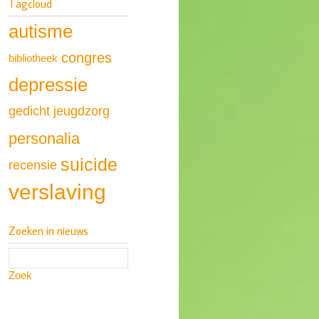
Tagcloud
autisme
congres
bibliotheek
depressie
gedicht
jeugdzorg
personalia
suicide
recensie
verslaving
Zoeken in nieuws
Zoek