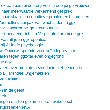
rek aan passende zorg voor groep jonge vrouwen
 naar meerwaarde verkennend gesprek
naar slaap- en cognitieve problemen bij mensen met een d
Versnellers-aanpak van wachttijden in ggz
oor laagdrempelige steunpunten
ert herziene richtlijn Verplichte zorg in de ggz
 wachttijden ggz openbaar
bij AI in de psychologie
e Onderwijspremie voor suïcidepreventie
ren tegen ggz-tarieven ongegrond
ge ggz
ten over mentale gezondheid niet genoeg is
lp Bij Mentale Ongemakken
 van trauma
m
n in de geest
heek
ingen starten gezamenlijke flexibele schil
stuursleden NVA