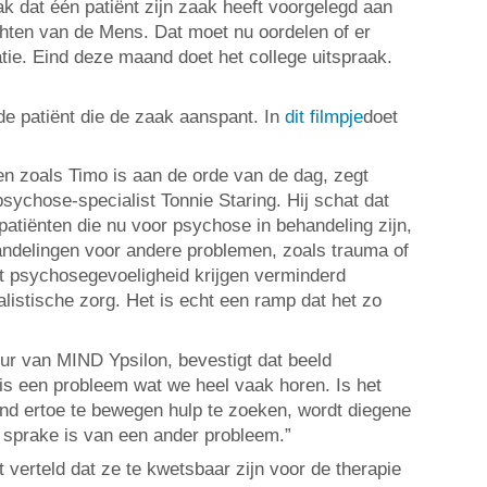
aak dat één patiënt zijn zaak heeft voorgelegd aan
hten van de Mens. Dat moet nu oordelen of er
tie. Eind deze maand doet het college uitspraak.
e patiënt die de zaak aanspant. In
dit filmpje
doet
en zoals Timo is aan de orde van de dag, zegt
sychose-specialist Tonnie Staring. Hij schat dat
patiënten die nu voor psychose in behandeling zijn,
handelingen voor andere problemen, zoals trauma of
t psychosegevoeligheid krijgen verminderd
listische zorg. Het is echt een ramp dat het zo
eur van MIND Ypsilon, bevestigt dat beeld
is een probleem wat we heel vaak horen. Is het
and ertoe te bewegen hulp te zoeken, wordt diegene
 sprake is van een ander probleem.”
t verteld dat ze te kwetsbaar zijn voor de therapie