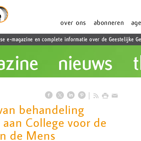
 van behandeling
 aan College voor de
an de Mens