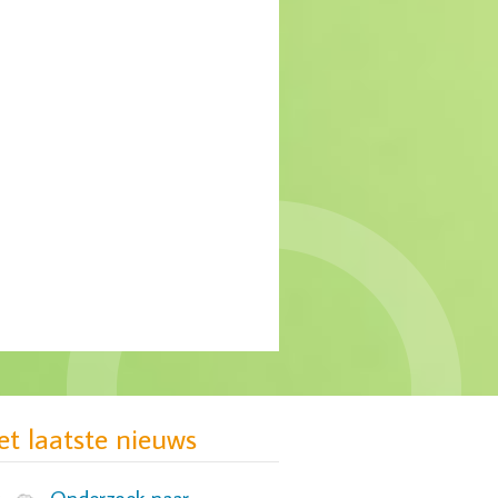
MIND: gebrek aan
passende zorg voor groep
jonge vrouwen
et laatste nieuws
Onderzoek naar