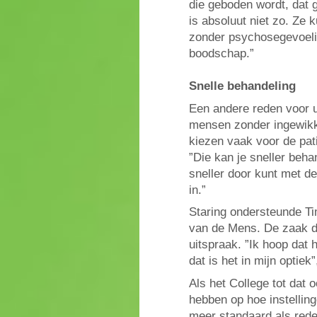
die geboden wordt, dat g
is absoluut niet zo. Ze
zonder psychosegevoelig
boodschap.”
Snelle behandeling
Een andere reden voor ui
mensen zonder ingewikke
kiezen vaak voor de pat
”Die kan je sneller beha
sneller door kunt met de
in.”
Staring ondersteunde Ti
van de Mens. De zaak d
uitspraak. ”Ik hoop dat h
dat is het in mijn optiek”
Als het College tot dat 
hebben op hoe instellin
meer standaard als red