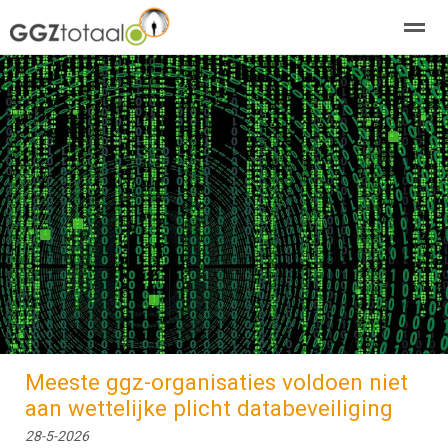
over GGZTotaal
abonneren
agenda
adverteren
E-mag
Home
Nieuws
Zoeken
Pagina's
E-
Meeste ggz-organisaties voldoen niet
aan wettelijke plicht databeveiliging
28-5-2026