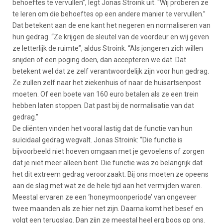
behoeftes te vervullen”, legt Jonas Stroink uit. “Wij proberen ze
te leren om die behoeftes op een andere manier te vervullen.”
Dat betekent aan de ene kant het negeren en normaliseren van
hun gedrag. “Ze krijgen de sleutel van de voordeur en wij geven
ze letterlijk de ruimte”, aldus Stroink. “Als jongeren zich willen
snijden of een poging doen, dan accepteren we dat. Dat
betekent wel dat ze zelf verantwoordelijk zijn voor hun gedrag.
Ze zullen zelf naar het ziekenhuis of naar de huisartsenpost
moeten. Of een boete van 160 euro betalen als ze een trein
hebben laten stoppen. Dat past bij de normalisatie van dat
gedrag.”
De cliënten vinden het vooral lastig dat de functie van hun
suïcidaal gedrag wegvalt. Jonas Stroink: “Die functie is
bijvoorbeeld niet hoeven omgaan met je gevoelens of zorgen
dat je niet meer alleen bent. Die functie was zo belangrijk dat
het dit extreem gedrag veroorzaakt. Bij ons moeten ze opeens
aan de slag met wat ze de hele tijd aan het vermijden waren.
Meestal ervaren ze een ‘honeymoonperiode’ van ongeveer
twee maanden als ze hier net zijn. Daarna komt het besef en
volgt een terugslag. Dan zijn ze meestal heel erg boos op ons.