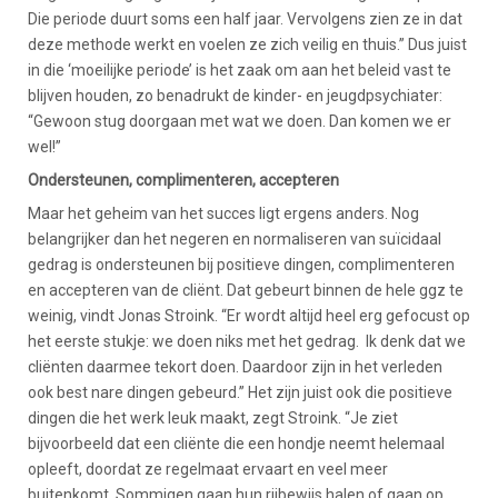
Die periode duurt soms een half jaar. Vervolgens zien ze in dat
deze methode werkt en voelen ze zich veilig en thuis.” Dus juist
in die ‘moeilijke periode’ is het zaak om aan het beleid vast te
blijven houden, zo benadrukt de kinder- en jeugdpsychiater:
“Gewoon stug doorgaan met wat we doen. Dan komen we er
wel!”
Ondersteunen, complimenteren, accepteren
Maar het geheim van het succes ligt ergens anders. Nog
belangrijker dan het negeren en normaliseren van suïcidaal
gedrag is ondersteunen bij positieve dingen, complimenteren
en accepteren van de cliënt. Dat gebeurt binnen de hele ggz te
weinig, vindt Jonas Stroink. “Er wordt altijd heel erg gefocust op
het eerste stukje: we doen niks met het gedrag. Ik denk dat we
cliënten daarmee tekort doen. Daardoor zijn in het verleden
ook best nare dingen gebeurd.” Het zijn juist ook die positieve
dingen die het werk leuk maakt, zegt Stroink. “Je ziet
bijvoorbeeld dat een cliënte die een hondje neemt helemaal
opleeft, doordat ze regelmaat ervaart en veel meer
buitenkomt. Sommigen gaan hun rijbewijs halen of gaan op