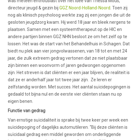
was meteen enthousiast over het idee van Thessa Mous,
directeur jeugd & gezin bij
GGZ Noord-Holland-Noord
. Toen zij
nog als klinisch psycholoog werkte zag zij een jongen die uit de
gesloten jeugdzorg kwam. Hij werd 18 jaar en bleek nergens te
plaatsen. Samen met een systeemtherapeut op de HIC en
andere partijen binnen GGZ NHN besloot ze om het zelf op te
lossen. Het was de start van het Behandelhuis in Schagen. Dat
biedt nu plek aan vier jongvolwassenen, van 18 tot en met 24
jaar, die zulk extreem gedrag vertonen dat ze niet plaatsbaar
zijn binnen een woonvorm of jaren gedwongen opgenomen
zijn. Het streven is dat cliënten er een jaar blijven, de realiteit is
dat ze er anderhalf jaar tot twee jaar zijn. Ze leren er
zelfstandig worden. Met succes. Het aantal suïcidepogingen is
gedaald tot bijna nul en de eerste vier cliënten staan nu op
eigen benen.
Functie van gedrag
Van ernstige suïcidaliteit is sprake bij twee keer per week een
suïcidepoging of dagelijks automutileren. “Bij deze cliënten is
suïcidaal gedrag een middel geworden om onderliggende