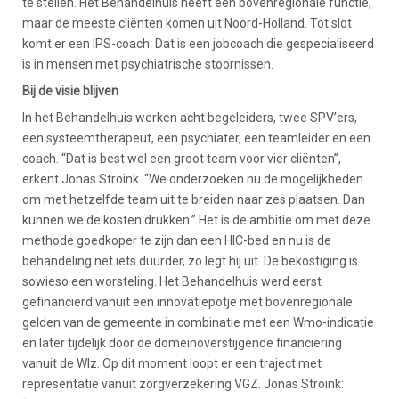
te stellen. Het Behandelhuis heeft een bovenregionale functie,
maar de meeste cliënten komen uit Noord-Holland. Tot slot
komt er een IPS-coach. Dat is een jobcoach die gespecialiseerd
is in mensen met psychiatrische stoornissen.
Bij de visie blijven
In het Behandelhuis werken acht begeleiders, twee SPV’ers,
een systeemtherapeut, een psychiater, een teamleider en een
coach. “Dat is best wel een groot team voor vier cliënten”,
erkent Jonas Stroink. “We onderzoeken nu de mogelijkheden
om met hetzelfde team uit te breiden naar zes plaatsen. Dan
kunnen we de kosten drukken.” Het is de ambitie om met deze
methode goedkoper te zijn dan een HIC-bed en nu is de
behandeling net iets duurder, zo legt hij uit. De bekostiging is
sowieso een worsteling. Het Behandelhuis werd eerst
gefinancierd vanuit een innovatiepotje met bovenregionale
gelden van de gemeente in combinatie met een Wmo-indicatie
en later tijdelijk door de domeinoverstijgende financiering
vanuit de Wlz. Op dit moment loopt er een traject met
representatie vanuit zorgverzekering VGZ. Jonas Stroink: