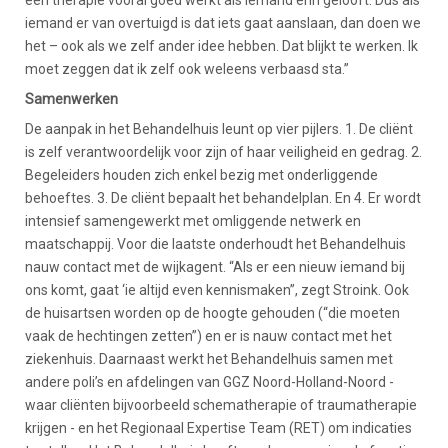
een therapie vooral goed werkt als iemand erin gelooft. Dus als
iemand er van overtuigd is dat iets gaat aanslaan, dan doen we
het – ook als we zelf ander idee hebben. Dat blijkt te werken. Ik
moet zeggen dat ik zelf ook weleens verbaasd sta.”
Samenwerken
De aanpak in het Behandelhuis leunt op vier pijlers. 1. De cliënt
is zelf verantwoordelijk voor zijn of haar veiligheid en gedrag. 2.
Begeleiders houden zich enkel bezig met onderliggende
behoeftes. 3. De cliënt bepaalt het behandelplan. En 4. Er wordt
intensief samengewerkt met omliggende netwerk en
maatschappij. Voor die laatste onderhoudt het Behandelhuis
nauw contact met de wijkagent. “Als er een nieuw iemand bij
ons komt, gaat ‘ie altijd even kennismaken”, zegt Stroink. Ook
de huisartsen worden op de hoogte gehouden (“die moeten
vaak de hechtingen zetten”) en er is nauw contact met het
ziekenhuis. Daarnaast werkt het Behandelhuis samen met
andere poli’s en afdelingen van GGZ Noord-Holland-Noord -
waar cliënten bijvoorbeeld schematherapie of traumatherapie
krijgen - en het Regionaal Expertise Team (RET) om indicaties