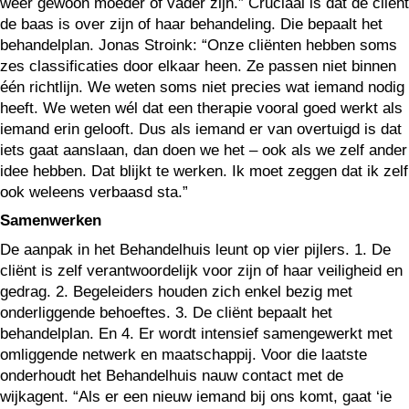
weer gewoon moeder of vader zijn.” Cruciaal is dat de cliënt
de baas is over zijn of haar behandeling. Die bepaalt het
behandelplan. Jonas Stroink: “Onze cliënten hebben soms
zes classificaties door elkaar heen. Ze passen niet binnen
één richtlijn. We weten soms niet precies wat iemand nodig
heeft. We weten wél dat een therapie vooral goed werkt als
iemand erin gelooft. Dus als iemand er van overtuigd is dat
iets gaat aanslaan, dan doen we het – ook als we zelf ander
idee hebben. Dat blijkt te werken. Ik moet zeggen dat ik zelf
ook weleens verbaasd sta.”
Samenwerken
De aanpak in het Behandelhuis leunt op vier pijlers. 1. De
cliënt is zelf verantwoordelijk voor zijn of haar veiligheid en
gedrag. 2. Begeleiders houden zich enkel bezig met
onderliggende behoeftes. 3. De cliënt bepaalt het
behandelplan. En 4. Er wordt intensief samengewerkt met
omliggende netwerk en maatschappij. Voor die laatste
onderhoudt het Behandelhuis nauw contact met de
wijkagent. “Als er een nieuw iemand bij ons komt, gaat ‘ie