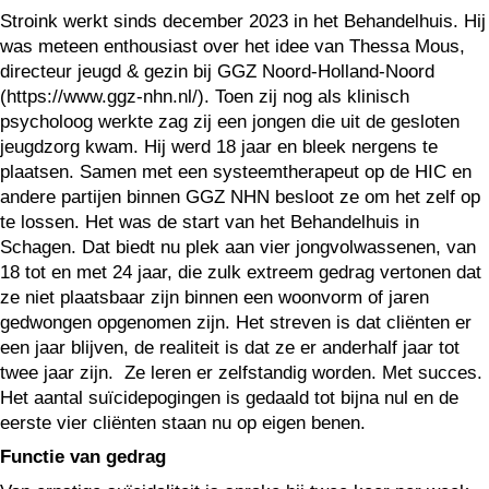
Stroink werkt sinds december 2023 in het Behandelhuis. Hij
was meteen enthousiast over het idee van Thessa Mous,
directeur jeugd & gezin bij GGZ Noord-Holland-Noord
(https://www.ggz-nhn.nl/). Toen zij nog als klinisch
psycholoog werkte zag zij een jongen die uit de gesloten
jeugdzorg kwam. Hij werd 18 jaar en bleek nergens te
plaatsen. Samen met een systeemtherapeut op de HIC en
andere partijen binnen GGZ NHN besloot ze om het zelf op
te lossen. Het was de start van het Behandelhuis in
Schagen. Dat biedt nu plek aan vier jongvolwassenen, van
18 tot en met 24 jaar, die zulk extreem gedrag vertonen dat
ze niet plaatsbaar zijn binnen een woonvorm of jaren
gedwongen opgenomen zijn. Het streven is dat cliënten er
een jaar blijven, de realiteit is dat ze er anderhalf jaar tot
twee jaar zijn. Ze leren er zelfstandig worden. Met succes.
Het aantal suïcidepogingen is gedaald tot bijna nul en de
eerste vier cliënten staan nu op eigen benen.
Functie van gedrag