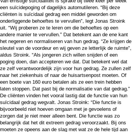
Van ernstige suïcidaliteit is sprake bij twee keer per week
een suïcidepoging of dagelijks automutileren. “Bij deze
cliënten is suïcidaal gedrag een middel geworden om
onderliggende behoeftes te vervullen”, legt Jonas Stroink
uit. “Wij proberen ze te leren om die behoeftes op een
andere manier te vervullen.” Dat betekent aan de ene kant
het negeren en normaliseren van hun gedrag. “Ze krijgen de
sleutel van de voordeur en wij geven ze letterlijk de ruimte”,
aldus Stroink. “Als jongeren zich willen snijden of een
poging doen, dan accepteren we dat. Dat betekent wel dat
ze zelf verantwoordelijk zijn voor hun gedrag. Ze zullen zelf
naar het ziekenhuis of naar de huisartsenpost moeten. Of
een boete van 160 euro betalen als ze een trein hebben
laten stoppen. Dat past bij de normalisatie van dat gedrag.”
De cliënten vinden het vooral lastig dat de functie van hun
suïcidaal gedrag wegvalt. Jonas Stroink: “Die functie is
bijvoorbeeld niet hoeven omgaan met je gevoelens of
zorgen dat je niet meer alleen bent. Die functie was zo
belangrijk dat het dit extreem gedrag veroorzaakt. Bij ons
moeten ze opeens aan de slag met wat ze de hele tijd aan