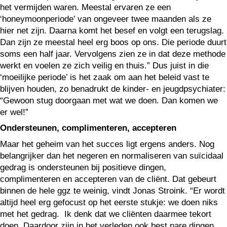
het vermijden waren. Meestal ervaren ze een
‘honeymoonperiode’ van ongeveer twee maanden als ze
hier net zijn. Daarna komt het besef en volgt een terugslag.
Dan zijn ze meestal heel erg boos op ons. Die periode duurt
soms een half jaar. Vervolgens zien ze in dat deze methode
werkt en voelen ze zich veilig en thuis.” Dus juist in die
‘moeilijke periode’ is het zaak om aan het beleid vast te
blijven houden, zo benadrukt de kinder- en jeugdpsychiater:
“Gewoon stug doorgaan met wat we doen. Dan komen we
er wel!”
Ondersteunen, complimenteren, accepteren
Maar het geheim van het succes ligt ergens anders. Nog
belangrijker dan het negeren en normaliseren van suïcidaal
gedrag is ondersteunen bij positieve dingen,
complimenteren en accepteren van de cliënt. Dat gebeurt
binnen de hele ggz te weinig, vindt Jonas Stroink. “Er wordt
altijd heel erg gefocust op het eerste stukje: we doen niks
met het gedrag. Ik denk dat we cliënten daarmee tekort
doen. Daardoor zijn in het verleden ook best nare dingen