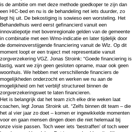
is de ambitie om met deze methode goedkoper te zijn dan
een HIC-bed en nu is de behandeling net iets duurder, zo
legt hij uit. De bekostiging is sowieso een worsteling. Het
Behandelhuis werd eerst gefinancierd vanuit een
innovatiepotje met bovenregionale gelden van de gemeente
in combinatie met een Wmo-indicatie en later tijdelijk door
de domeinoverstijgende financiering vanuit de Wlz. Op dit
moment loopt er een traject met representatie vanuit
zorgverzekering VGZ. Jonas Stroink: “Goede financiering is
lastig, want we zijn geen gesloten opname, maar ook geen
woonhuis. We hebben met verschillende financiers de
mogelijkheden onderzocht en werken we nu aan de
mogelijkheid om het verblijf structureel binnen de
zorgverzekeringswet te laten financieren.
Het is belangrijk dat het team zich elke drie weken laat
coachen, legt Jonas Stroink uit. “Zelfs binnen dit team – die
het al vier jaar zo doet – komen er ingewikkelde momenten
voor en gaan mensen dingen doen die niet helemaal bij
onze visie passen. Toch weer iets ‘bestraffen’ of toch weer