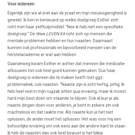
Voor iedereen
Eigenlijk zijn we al snel aan de praat en mijn nieuwsgierigheid is
gewekt. Ik ben in benieuwd op welke doelgroep Esther zich
richt met haar zelfhulpmiddel. “Nee ik heb niet een specifieke
doelgroep.” De
Weer LEVEN Kit
richt zich op mensen die
mentale problemen hebben en hun naasten. Daarnaast
kunnen ook professionals en bijvoorbeeld mensen van de
herstelacademie er wat aan hebben.
Gaandeweg kwam Esther er achter dat mensen die medicatie
afbouwen het ook heel goed kunnen gebruiken. Dus haar
doelgroep is iedereen die te maken heeft met ggz-
problematiek, ook naasten. “Naaste zijn is echt heftig, pittig. Ik
heb heel veel in mijn rugzak zitten qua ervaring, maar ik moest
hard mijn best doen om staande te blijven. Ook al kun je als
naaste dingen doen voor anderen, je bent in zekere zin ook
machteloos en dat raakte me. Als naaste kun je het niet
oplossen, de ander moet het oplossen. Het was voor mij een
behoorlijke ervaring om ook eens aan die andere kant te staan.
Ik heb de naasten dan ook heel bewust in het blikje