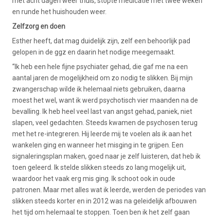
met acht dagen weer thuis, stopte medicatie met twee weken
en runde het huishouden weer.
Zelfzorg en doen
Esther heeft, dat mag duidelijk zijn, zelf een behoorlijk pad
gelopen in de ggz en daarin het nodige meegemaakt.
“Ik heb een hele fijne psychiater gehad, die gaf me na een
aantal jaren de mogelijkheid om zo nodig te slikken. Bij mijn
zwangerschap wilde ik helemaal niets gebruiken, daarna
moest het wel, want ik werd psychotisch vier maanden na de
bevalling. Ik heb heel veel last van angst gehad, paniek, niet
slapen, veel gedachten. Steeds kwamen de psychosen terug
met het re-integreren. Hij leerde mij te voelen als ik aan het
wankelen ging en wanneer het misging in te grijpen. Een
signaleringsplan maken, goed naar je zelf luisteren, dat heb ik
toen geleerd. Ik stelde slikken steeds zo lang mogelijk uit,
waardoor het vaak erg mis ging. Ik schoot ook in oude
patronen. Maar met alles wat ik leerde, werden de periodes van
slikken steeds korter en in 2012 was na geleidelijk afbouwen
het tijd om helemaal te stoppen. Toen ben ik het zelf gaan