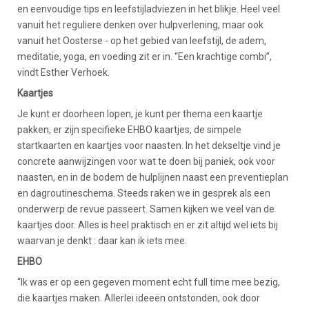
en eenvoudige tips en leefstijladviezen in het blikje. Heel veel
vanuit het reguliere denken over hulpverlening, maar ook
vanuit het Oosterse - op het gebied van leefstijl, de adem,
meditatie, yoga, en voeding zit er in. “Een krachtige combi”,
vindt Esther Verhoek.
Kaartjes
Je kunt er doorheen lopen, je kunt per thema een kaartje
pakken, er zijn specifieke EHBO kaartjes, de simpele
startkaarten en kaartjes voor naasten. In het dekseltje vind je
concrete aanwijzingen voor wat te doen bij paniek, ook voor
naasten, en in de bodem de hulplijnen naast een preventieplan
en dagroutineschema. Steeds raken we in gesprek als een
onderwerp de revue passeert. Samen kijken we veel van de
kaartjes door. Alles is heel praktisch en er zit altijd wel iets bij
waarvan je denkt : daar kan ik iets mee.
EHBO
“Ik was er op een gegeven moment echt full time mee bezig,
die kaartjes maken. Allerlei ideeën ontstonden, ook door