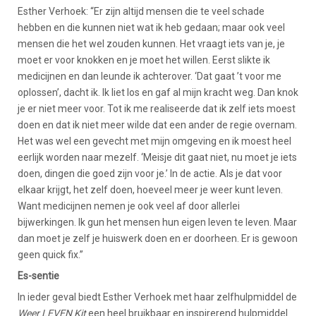
Esther Verhoek: “Er zijn altijd mensen die te veel schade
hebben en die kunnen niet wat ik heb gedaan; maar ook veel
mensen die het wel zouden kunnen. Het vraagt iets van je, je
moet er voor knokken en je moet het willen. Eerst slikte ik
medicijnen en dan leunde ik achterover. ‘Dat gaat ’t voor me
oplossen’, dacht ik. Ik liet los en gaf al mijn kracht weg. Dan knok
je er niet meer voor. Tot ik me realiseerde dat ik zelf iets moest
doen en dat ik niet meer wilde dat een ander de regie overnam.
Het was wel een gevecht met mijn omgeving en ik moest heel
eerlijk worden naar mezelf. ‘Meisje dit gaat niet, nu moet je iets
doen, dingen die goed zijn voor je.’ In de actie. Als je dat voor
elkaar krijgt, het zelf doen, hoeveel meer je weer kunt leven.
Want medicijnen nemen je ook veel af door allerlei
bijwerkingen. Ik gun het mensen hun eigen leven te leven. Maar
dan moet je zelf je huiswerk doen en er doorheen. Er is gewoon
geen quick fix.”
Es-sentie
In ieder geval biedt Esther Verhoek met haar zelfhulpmiddel de
Weer LEVEN Kit
een heel bruikbaar en inspirerend hulpmiddel