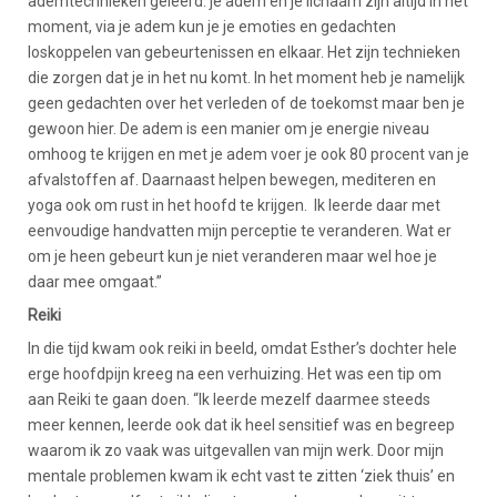
ademtechnieken geleerd: je adem en je lichaam zijn altijd in het
moment, via je adem kun je je emoties en gedachten
loskoppelen van gebeurtenissen en elkaar. Het zijn technieken
die zorgen dat je in het nu komt. In het moment heb je namelijk
geen gedachten over het verleden of de toekomst maar ben je
gewoon hier. De adem is een manier om je energie niveau
omhoog te krijgen en met je adem voer je ook 80 procent van je
afvalstoffen af. Daarnaast helpen bewegen, mediteren en
yoga ook om rust in het hoofd te krijgen. Ik leerde daar met
eenvoudige handvatten mijn perceptie te veranderen. Wat er
om je heen gebeurt kun je niet veranderen maar wel hoe je
daar mee omgaat.”
Reiki
In die tijd kwam ook reiki in beeld, omdat Esther’s dochter hele
erge hoofdpijn kreeg na een verhuizing. Het was een tip om
aan Reiki te gaan doen. “Ik leerde mezelf daarmee steeds
meer kennen, leerde ook dat ik heel sensitief was en begreep
waarom ik zo vaak was uitgevallen van mijn werk. Door mijn
mentale problemen kwam ik echt vast te zitten ‘ziek thuis’ en