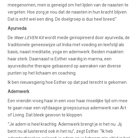
meegenomen, men is geneigd om het lijden van de naasten te
vergeten. Hoe zorg je nou dat de naasten in hun kracht blijven.
Dat is echt wel een ding. De doelgroep is dus heel breed.”
Ayurveda
De
Weer LEVEN Kit
wordt mede geïnspireerd door ayurveda, de
traditionele geneeswijze uit India met voeding en leefstijl als
basis, naast meditatie, yoga en ademwerk. Beiden maakten
haar sterk. Daarnaast is Esther vaardig in marma, een
ayurvedische therapie gebaseerd op aanraken van diverse
punten op het lichaam en coaching.
Ik ben nieuwsgierig hoe Esther op dat pad terecht is gekomen.
Ademwerk
Een vriendin vroeg haar in een voor haar moeilijke tijd om mee
te gaan naar een vijfdaagse groepscursus ademwerk van Art
of Living. Dat bleek gewoon te kloppen.
“Je adem is heel krachtig. Ademwerk brengt je in het nu. Jij
bent nu al luisterend ook in het nu”, zegt Esther. “Ik heb