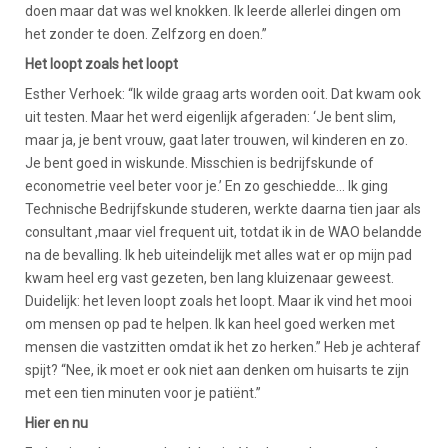
doen maar dat was wel knokken. Ik leerde allerlei dingen om
het zonder te doen. Zelfzorg en doen.”
Het loopt zoals het loopt
Esther Verhoek: “Ik wilde graag arts worden ooit. Dat kwam ook
uit testen. Maar het werd eigenlijk afgeraden: ‘Je bent slim,
maar ja, je bent vrouw, gaat later trouwen, wil kinderen en zo.
Je bent goed in wiskunde. Misschien is bedrijfskunde of
econometrie veel beter voor je.’ En zo geschiedde… Ik ging
Technische Bedrijfskunde studeren, werkte daarna tien jaar als
consultant ,maar viel frequent uit, totdat ik in de WAO belandde
na de bevalling. Ik heb uiteindelijk met alles wat er op mijn pad
kwam heel erg vast gezeten, ben lang kluizenaar geweest.
Duidelijk: het leven loopt zoals het loopt. Maar ik vind het mooi
om mensen op pad te helpen. Ik kan heel goed werken met
mensen die vastzitten omdat ik het zo herken.” Heb je achteraf
spijt? “Nee, ik moet er ook niet aan denken om huisarts te zijn
met een tien minuten voor je patiënt.”
Hier en nu