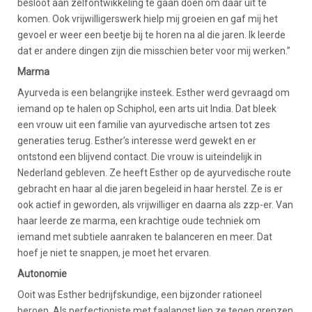
besloot aan zelfontwikkeling te gaan doen om daar uit te
komen. Ook vrijwilligerswerk hielp mij groeien en gaf mij het
gevoel er weer een beetje bij te horen na al die jaren. Ik leerde
dat er andere dingen zijn die misschien beter voor mij werken.”
Marma
Ayurveda is een belangrijke insteek. Esther werd gevraagd om
iemand op te halen op Schiphol, een arts uit India. Dat bleek
een vrouw uit een familie van ayurvedische artsen tot zes
generaties terug. Esther’s interesse werd gewekt en er
ontstond een blijvend contact. Die vrouw is uiteindelijk in
Nederland gebleven. Ze heeft Esther op de ayurvedische route
gebracht en haar al die jaren begeleid in haar herstel. Ze is er
ook actief in geworden, als vrijwilliger en daarna als zzp-er. Van
haar leerde ze marma, een krachtige oude techniek om
iemand met subtiele aanraken te balanceren en meer. Dat
hoef je niet te snappen, je moet het ervaren.
Autonomie
Ooit was Esther bedrijfskundige, een bijzonder rationeel
beroep. Als perfectioniste met faalangst liep ze tegen grenzen