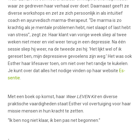
waar ze gedreven haar verhaal over doet. Daarnaast geeft ze
diverse workshops en zet ze zich persoonlijk in als intuïtief
coach en ayurvedisch marma-therapeut. “De marma is zo
krachtig als je mentale problemen hebt, niet slaapt of last hebt
van stress”, zegt ze. Haar klant van vorige week sliep al twee
weken niet meer en viel weer terug in een depressie. Na één
sessie sliep hij weer, na de tweede zei hij: ‘Het lijkt wel of ik
gereset ben, mijn depressieve gevoelens zijn weg.’ Het was ook
Esther haar lifesaver toen, om niet over het randje te kukelen.
Je kunt over dat alles het nodige vinden op haar website
Es-
sentie
.
Met een boek op komst, haar
Weer LEVEN Kit
en diverse
praktische vaardigheden staat Esther vol overtuiging voor haar
missie mensen in hun kracht te zetten.
“Ik ben nog niet klaar, ik ben pas net begonnen.”
-