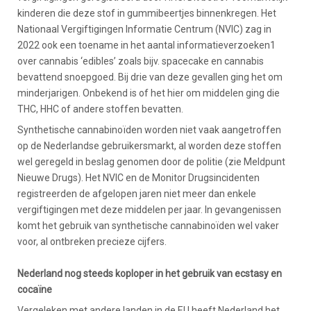
kinderen die deze stof in gummibeertjes binnenkregen. Het
Nationaal Vergiftigingen Informatie Centrum (NVIC) zag in
2022 ook een toename in het aantal informatieverzoeken1
over cannabis ‘edibles’ zoals bijv. spacecake en cannabis
bevattend snoepgoed. Bij drie van deze gevallen ging het om
minderjarigen. Onbekend is of het hier om middelen ging die
THC, HHC of andere stoffen bevatten.
Synthetische cannabinoïden worden niet vaak aangetroffen
op de Nederlandse gebruikersmarkt, al worden deze stoffen
wel geregeld in beslag genomen door de politie (zie Meldpunt
Nieuwe Drugs). Het NVIC en de Monitor Drugsincidenten
registreerden de afgelopen jaren niet meer dan enkele
vergiftigingen met deze middelen per jaar. In gevangenissen
komt het gebruik van synthetische cannabinoïden wel vaker
voor, al ontbreken precieze cijfers.
Nederland nog steeds koploper in het gebruik van ecstasy en
cocaïne
Vergeleken met andere landen in de EU heeft Nederland het