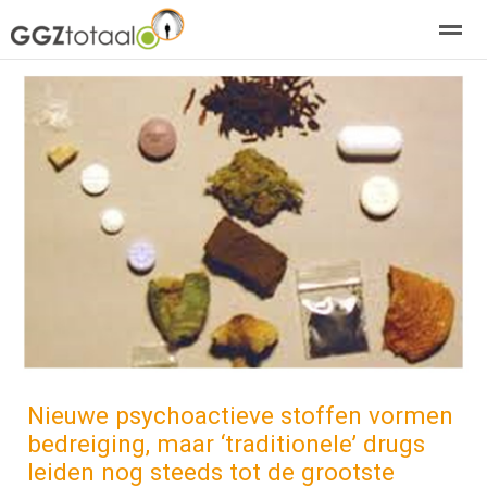
over GGZTotaal
abonneren
agenda
adverteren
E-mag
Home
Nieuws
Zoeken
Pagina's
E-
Nieuwe psychoactieve stoffen vormen
bedreiging, maar ‘traditionele’ drugs
leiden nog steeds tot de grootste