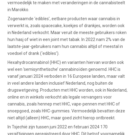
vermoedelijk te maken met veranderingen in de cannabisteelt
in Marokko.
Zogenaamde ‘edibles’, eetbare producten waar cannabis in
verwerkt is, zoals spacecake, koekjes of drankjes, worden ook
in Nederland verkocht. Maar veruit de meeste gebruikers roken
hun hasj of wiet in een joint met tabak. In 2022 nam 2% van de
laatste-jaar-gebruikers nam hun cannabis altijd of meestal in
voedsel of drank (‘edibles’).
Hexahydrocannabinol (HHC) en varianten hiervan worden ook
wel een ‘semisynthetische’ cannabinoïden genoemd. HHC is
vanaf januari 2024 verboden in 16 Europese landen, maar valt
in veel andere landen inclusief Nederland, nog buiten de
drugswetgeving. Producten met HHC worden, ook in Nederland,
online en in winkels verkocht als legale vervangers voor
cannabis, zoals hennep met HHC, vape-pennen met HHC of
snoepgoed, zoals HHC-gummies. Vermoedelijk bevatten deze
niet altijd (alleen) HHC, maar goed zicht hierop ontbreekt.
In Tsjechië zijn tussen juni 2022 en februari 2024 170
vergiftigingen geregistreerd door HHC. Dit betrof voornamelijk