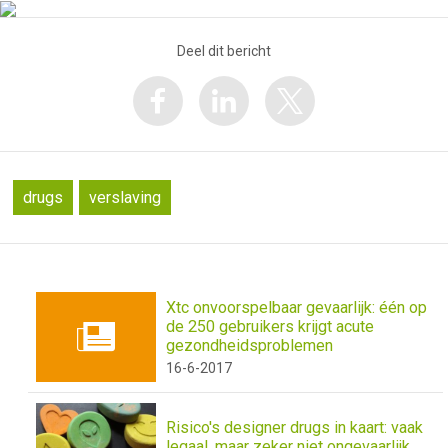
Deel dit bericht
drugs
verslaving
Xtc onvoorspelbaar gevaarlijk: één op
de 250 gebruikers krijgt acute
gezondheidsproblemen
16-6-2017
Risico's designer drugs in kaart: vaak
legaal, maar zeker niet ongevaarlijk