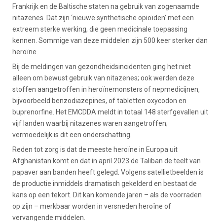
Frankrijk en de Baltische staten na gebruik van zogenaamde
nitazenes. Dat zijn ‘nieuwe synthetische opioïden’ met een
extreem sterke werking, die geen medicinale toepassing
kennen. Sommige van deze middelen zijn 500 keer sterker dan
heroïne.
Bij de meldingen van gezondheidsincidenten ging het niet
alleen om bewust gebruik van nitazenes; ook werden deze
stoffen aangetroffen in heroïnemonsters of nepmedicijnen,
bijvoorbeeld benzodiazepines, of tabletten oxycodon en
buprenorfine. Het EMCDDA meldt in totaal 148 sterfgevallen uit
vijf landen waarbij nitazenes waren aangetroffen;
vermoedelijk is dit een onderschatting.
Reden tot zorg is dat de meeste heroïne in Europa uit
Afghanistan komt en dat in april 2023 de Taliban de teelt van
papaver aan banden heeft gelegd. Volgens satellietbeelden is
de productie inmiddels dramatisch gekelderd en bestaat de
kans op een tekort. Dit kan komende jaren – als de voorraden
op zijn – merkbaar worden in versneden heroïne of
vervangende middelen.