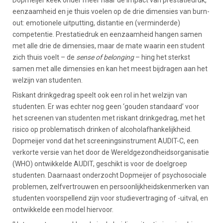
Dopmeijer keek onder meer naar de impact van prestatiedruk,
eenzaamheid en je thuis voelen op de drie dimensies van burn-
out: emotionele uitputting, distantie en (verminderde)
competentie. Prestatiedruk en eenzaamheid hangen samen
met alle drie de dimensies, maar de mate waarin een student
zich thuis voelt – de
sense of belonging
– hing het sterkst
samen met alle dimensies en kan het meest bijdragen aan het
welzijn van studenten.
Riskant drinkgedrag speelt ook een rol in het welzijn van
studenten. Er was echter nog geen ‘gouden standaard’ voor
het screenen van studenten met riskant drinkgedrag, met het
risico op problematisch drinken of alcoholafhankelijkheid.
Dopmeijer vond dat het screeningsinstrument AUDIT-C, een
verkorte versie van het door de Wereldgezondheidsorganisatie
(WHO) ontwikkelde AUDIT, geschikt is voor de doelgroep
studenten. Daarnaast onderzocht Dopmeijer of psychosociale
problemen, zelfvertrouwen en persoonlijkheidskenmerken van
studenten voorspellend zijn voor studievertraging of -uitval, en
ontwikkelde een model hiervoor.