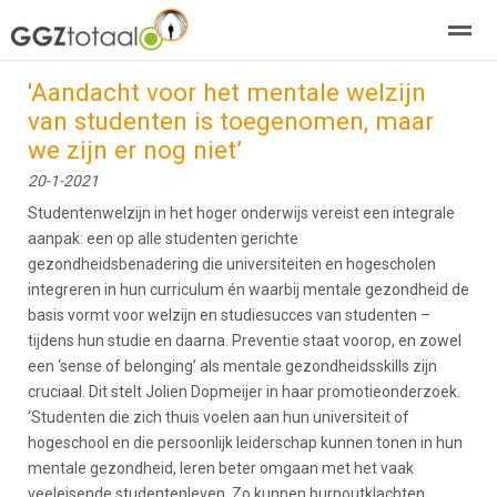
'Aandacht voor het mentale welzijn
over GGZTotaal
abonneren
agenda
adverteren
E-mag
van studenten is toegenomen, maar
we zijn er nog niet’
Home
Nieuws
Zoeken
Pagina's
E-
20-1-2021
Studentenwelzijn in het hoger onderwijs vereist een integrale
aanpak: een op alle studenten gerichte
gezondheidsbenadering die universiteiten en hogescholen
integreren in hun curriculum én waarbij mentale gezondheid de
basis vormt voor welzijn en studiesucces van studenten –
tijdens hun studie en daarna. Preventie staat voorop, en zowel
een ‘sense of belonging’ als mentale gezondheidsskills zijn
cruciaal. Dit stelt Jolien Dopmeijer in haar promotieonderzoek.
‘Studenten die zich thuis voelen aan hun universiteit of
hogeschool en die persoonlijk leiderschap kunnen tonen in hun
mentale gezondheid, leren beter omgaan met het vaak
veeleisende studentenleven. Zo kunnen burnoutklachten