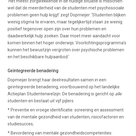
‘Het meest zorgwekkende in de huidige situatie is misschien
wel dat de meerderheid van de studenten met psychosociale
problemen geen hulp krijgt’ zegt Dopmeijer. ‘Studenten blijken
weinig stigma te ervaren, maar tegelijkertijd staan ze weinig
positief tegenover open zijn over hun problemen en
daadwerkelijk hulp zoeken. Daar moet meer aandacht voor
komen binnen het hoger onderwijs. Voorlichtingsprogramma’s
kunnen het bewustzijn vergroten over psychische problemen
en het beschikbare hulpaanbod.’
Geïntegreerde benadering
Dopmeijer brengt haar deelresultaten samen in een
geïntegreerde benadering, voortbouwend op het landelijke
Actieplan Studentenwelzijn. De benadering is gericht op
alle
studenten en bestaat uit vijf pijlers:
* Preventie en vroege identificatie: screening en assessment
van de mentale gezondheid van studenten, risicofactoren en
studiesucces;
* Bevordering van mentale gezondheidscompetenties: