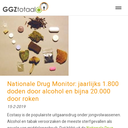
over GGZTotaal
abonneren
agenda
adverteren
E-mag
Home
Nieuws
Zoeken
Pagina's
E-
Nationale Drug Monitor: jaarlijks 1.800
doden door alcohol en bijna 20.000
door roken
15-2-2019
Ecstasy is de populairste uitgaansdrug onder jongvolwassenen.
Alcohol en tabak veroorzaken de meeste sterfgevallen als