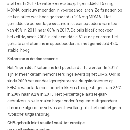
stoffen. In 2017 bevatte een ecstasypil gemiddeld 167 mg
MDMA, opnieuw meer dan in voorgaande jaren. Zelfs negen op
de tien pillen was hoog gedoseerd (>106 mg MDMA). Het
gemiddelde percentage cocaïne in cocaïnepoeders nam toe
van 49% in 2011 naar 68% in 2017. De prijs bleef ongeveer
hetzelfde; sinds 2008 is dat gemiddeld 51 euro per gram. Het
gehalte amfetamine in speedpoeders is met gemiddeld 42%
stabiel hoog.
Ketamine in de dancescene
Het “tripmiddel” ketamine lijkt populairder te worden. In 2017
zijn er meer ketaminemonsters ingeleverd bij het DIMS. Ook is
sinds 2009 het aandeel geregistreerde drugsincidenten op
EHBO’s waar ketamine bij betrokken is fors gestegen: van 2,9%
in 2009 naar 8,2% in 2017. Het percentage laatste-jaar-
gebruikers is vele malen hoger onder frequente uitgaanders
dan in de algemene volwassen bevolking, al is het middel geen
‘typische’ uitgaansdrug.
GHB-gebruik leidt relatief vaak tot ernstige
gezondheidsincidenten