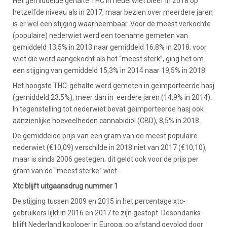
Het gemiddelde gehalte THC in nederwiet bleef in 2018 op
hetzelfde niveau als in 2017, maar bezien over meerdere jaren
is er wel een stijging waarneembaar. Voor de meest verkochte
(populaire) nederwiet werd een toename gemeten van
gemiddeld 13,5% in 2013 naar gemiddeld 16,8% in 2018; voor
wiet die werd aangekocht als het “meest sterk”, ging het om
een stijging van gemiddeld 15,3% in 2014 naar 19,5% in 2018.
Het hoogste THC-gehalte werd gemeten in geïmporteerde hasj
(gemiddeld 23,5%), meer dan in eerdere jaren (14,9% in 2014).
In tegenstelling tot nederwiet bevat geïmporteerde hasj ook
aanzienlijke hoeveelheden cannabidiol (CBD), 8,5% in 2018.
De gemiddelde prijs van een gram van de meest populaire
nederwiet (€10,09) verschilde in 2018 niet van 2017 (€10,10),
maar is sinds 2006 gestegen; dit geldt ook voor de prijs per
gram van de “meest sterke” wiet.
Xtc blijft uitgaansdrug nummer 1
De stijging tussen 2009 en 2015 in het percentage xtc-
gebruikers lijkt in 2016 en 2017 te zijn gestopt. Desondanks
blijft Nederland koploper in Europa, op afstand gevolgd door