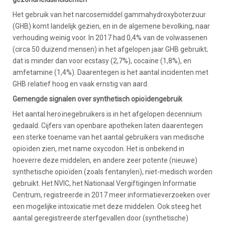
Het gebruik van het narcosemiddel gammahydroxyboterzuur
(GHB) komt landelijk gezien, en in de algemene bevolking, naar
verhouding weinig voor. In 2017 had 0,4% van de volwassenen
(circa 50 duizend mensen) in het afgelopen jaar GHB gebruikt;
dat is minder dan voor ecstasy (2,7%), cocaïne (1,8%), en
amfetamine (1,4%). Daarentegen is het aantal incidenten met
GHB relatief hoog en vaak ernstig van aard.
Gemengde signalen over synthetisch opioïdengebruik
Het aantal heroïnegebruikers is in het afgelopen decennium
gedaald. Cijfers van openbare apotheken laten daarentegen
een sterke toename van het aantal gebruikers van medische
opioïden zien, met name oxycodon. Het is onbekend in
hoeverre deze middelen, en andere zeer potente (nieuwe)
synthetische opioïden (zoals fentanylen), niet-medisch worden
gebruikt. Het NVIC, het Nationaal Vergiftigingen Informatie
Centrum, registreerde in 2017 meer informatieverzoeken over
een mogelijke intoxicatie met deze middelen. Ook steeg het
aantal geregistreerde sterfgevallen door (synthetische)