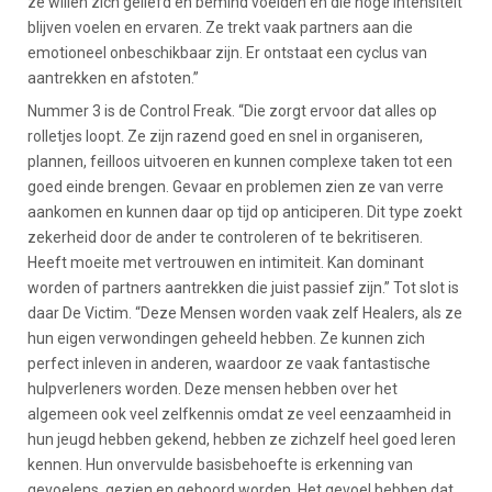
ze willen zich geliefd en bemind voelden en die hoge intensiteit
blijven voelen en ervaren. Ze trekt vaak partners aan die
emotioneel onbeschikbaar zijn. Er ontstaat een cyclus van
aantrekken en afstoten.”
Nummer 3 is de Control Freak. “Die zorgt ervoor dat alles op
rolletjes loopt. Ze zijn razend goed en snel in organiseren,
plannen, feilloos uitvoeren en kunnen complexe taken tot een
goed einde brengen. Gevaar en problemen zien ze van verre
aankomen en kunnen daar op tijd op anticiperen. Dit type zoekt
zekerheid door de ander te controleren of te bekritiseren.
Heeft moeite met vertrouwen en intimiteit. Kan dominant
worden of partners aantrekken die juist passief zijn.” Tot slot is
daar De Victim. “Deze Mensen worden vaak zelf Healers, als ze
hun eigen verwondingen geheeld hebben. Ze kunnen zich
perfect inleven in anderen, waardoor ze vaak fantastische
hulpverleners worden. Deze mensen hebben over het
algemeen ook veel zelfkennis omdat ze veel eenzaamheid in
hun jeugd hebben gekend, hebben ze zichzelf heel goed leren
kennen. Hun onvervulde basisbehoefte is erkenning van
gevoelens, gezien en gehoord worden. Het gevoel hebben dat