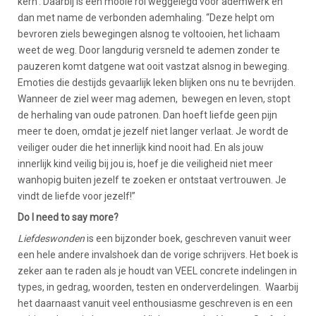
kern’. Daarbij is een mooie rol weggelegd voor ademwerk en
dan met name de verbonden ademhaling. “Deze helpt om
bevroren ziels bewegingen alsnog te voltooien, het lichaam
weet de weg. Door langdurig versneld te ademen zonder te
pauzeren komt datgene wat ooit vastzat alsnog in beweging.
Emoties die destijds gevaarlijk leken blijken ons nu te bevrijden.
Wanneer de ziel weer mag ademen, bewegen en leven, stopt
de herhaling van oude patronen. Dan hoeft liefde geen pijn
meer te doen, omdat je jezelf niet langer verlaat. Je wordt de
veiliger ouder die het innerlijk kind nooit had. En als jouw
innerlijk kind veilig bij jou is, hoef je die veiligheid niet meer
wanhopig buiten jezelf te zoeken er ontstaat vertrouwen. Je
vindt de liefde voor jezelf!”
Do I need to say more?
Liefdeswonden
is een bijzonder boek, geschreven vanuit weer
een hele andere invalshoek dan de vorige schrijvers. Het boek is
zeker aan te raden als je houdt van VEEL concrete indelingen in
types, in gedrag, woorden, testen en onderverdelingen. Waarbij
het daarnaast vanuit veel enthousiasme geschreven is en een