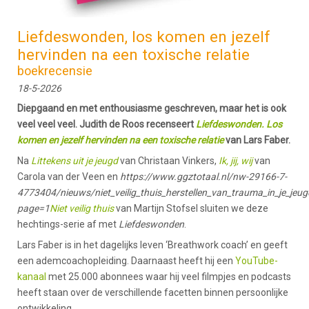
Liefdeswonden, los komen en jezelf
hervinden na een toxische relatie
boekrecensie
18-5-2026
Diepgaand en met enthousiasme geschreven, maar het is ook
veel veel veel. Judith de Roos recenseert
Liefdeswonden. Los
komen en jezelf hervinden na een toxische relatie
van Lars Faber.
Na
Littekens uit je jeugd
van Christaan Vinkers,
Ik, jij, wij
van
Carola van der Veen en
https://www.ggztotaal.nl/nw-29166-7-
4773404/nieuws/niet_veilig_thuis_herstellen_van_trauma_in_je_jeug
page=1
Niet veilig thuis
van Martijn Stofsel sluiten we deze
hechtings-serie af met
Liefdeswonden
.
Lars Faber is in het dagelijks leven ‘Breathwork coach’ en geeft
een ademcoachopleiding. Daarnaast heeft hij een
YouTube-
kanaal
met 25.000 abonnees waar hij veel filmpjes en podcasts
heeft staan over de verschillende facetten binnen persoonlijke
ontwikkeling.