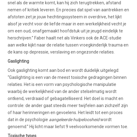
snel als de warmte komt, kan hij zich terugtrekken, afstand
nemen of kritiek leveren. En precies dat spel van aantrekken en
afstoten zet je jouw hechtingssysteem in overdrive, het lijkt
alsof je vecht voor de liefde maar in een werkelijkheid vecht je
om een oud, onafgemaakt hoofdstuk uit je jeugd eindelijk te
herschrijven.” Faber haalt net als Vinkers ook de ACE-studie
aan welke kijkt naar de relatie tussen vroegkinderlijk trauma en
de kans op depressie, verslaving en ongezonde relaties.
Gaslighting
Ook gaslighting komt aan bod en wordt duidelijk uitgelegd:
“Gaslighting is een van de meest toxische gedragingen binnen
relaties. Het is een vorm van psychologische manipulatie
waarbij de werkelijkheid van de ander stelselmatig wordt
ontkend, verdraaid of gebagatelliseerd. Het doel is macht en
controle: de ander gaat steeds meer twijfelen aan zichzelf zijn
of haar herinneringen en gevoelens. Het leidt tot een proces
dat in de psychologie
aangeleerde hulpeloosheid
wordt
genoemd.” Hij licht maar liefst 9 veelvoorkomende vormen toe.
Toxische types