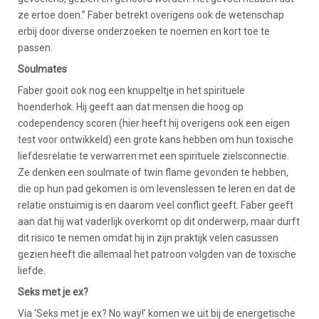
ze ertoe doen.” Faber betrekt overigens ook de wetenschap
erbij door diverse onderzoeken te noemen en kort toe te
passen.
Soulmates
Faber gooit ook nog een knuppeltje in het spirituele
hoenderhok. Hij geeft aan dat mensen die hoog op
codependency scoren (hier heeft hij overigens ook een eigen
test voor ontwikkeld) een grote kans hebben om hun toxische
liefdesrelatie te verwarren met een spirituele zielsconnectie.
Ze denken een soulmate of twin flame gevonden te hebben,
die op hun pad gekomen is om levenslessen te leren en dat de
relatie onstuimig is en daarom veel conflict geeft. Faber geeft
aan dat hij wat vaderlijk overkomt op dit onderwerp, maar durft
dit risico te nemen omdat hij in zijn praktijk velen casussen
gezien heeft die allemaal het patroon volgden van de toxische
liefde.
Seks met je ex?
Via ‘Seks met je ex? No way!’ komen we uit bij de energetische