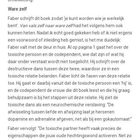
Ware zelf
Faber schrijft dit boek zodat ‘je kunt worden wie je werkelijk
bent’.
Van vals zelf naar ware zelf
had het volgens hem ook
kunnen heten. Nadat ik echt goed gekeken heb of ik niet ergens
een voorwoord of inleiding heb gemist, is het me duidelijk:
Faber valt met de deur in huis. Al op pagina 1 gaat het over de
toxische persoon en de codependent, wie dat zijn of wat hij
daar onder verstaat wordt niet toegelicht. Hij schrijft over de
destructieve dans tussen deze twee, waardoor ze in een
toxische relatie belanden. Faber licht de fasen van deze relatie
toe. Hij gaat er daarbij vanuit dat de toxische persoon een ‘hij’ is,
en de codependent de vrouw die dit boek leest en die hij graag
behulpzaam is bij het stappen uit deze relatie. Hij ziet de
toxische dans als een neurochemische verslaving: “De
afwisseling tussen liefde en afwijzing laat je hersenen
dopamine en adrenaline afgeven, net als bij een gokautomaat.”
Faber vervolgt: “De toxische partner heeft vaak precies de
eigenschappen die jouw oude hechtingswond activeren. Net zo