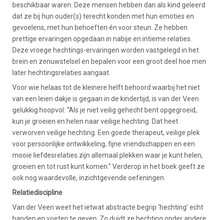
beschikbaar waren. Deze mensen hebben dan als kind geleerd
dat ze bij hun ouder(s) terecht konden met hun emoties en
gevoelens, met hun behoeften én voor steun. Ze hebben
prettige ervaringen opgedaan in nabije en intieme relaties.
Deze vroege hechtings-ervaringen worden vastgelegd in het
brein en zenuwstelsel en bepalen voor een groot deel hoe men
later hechtingsrelaties aangaat.
Voor wie helaas tot de kleinere helft behoord waarbij het niet
van een leien dakje is gegaan in de kindertijd, is van der Veen
gelukkig hoopvol: “Als je niet veilig gehecht bent opgegroeid,
kun je groeien en helen naar veilige hechting. Dat heet
verworven veilige hechting. Een goede therapeut, veilige plek
voor persoonlijke ontwikkeling, fijne vriendschappen en een
mooie liefdesrelaties zijn allemaal plekken waar je kunt helen,
groeien en tot rust kunt komen.” Verderop in het boek geeft ze
ook nog waardevolle, inzichtgevende oefeningen.
Relatiediscipline
Van der Veen weet het ietwat abstracte begrip ‘hechting’ echt
handen en voeten te geven. Zo duidt ze hechting onder andere