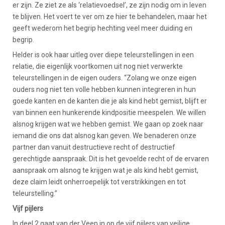
er zijn. Ze ziet ze als ‘relatievoedsel’, ze zijn nodig om in leven
te blijven. Het voert te ver om ze hier te behandelen, maar het
geeft wederom het begrip hechting veel meer duiding en
begrip.
Helder is ook haar uitleg over diepe teleurstellingen in een
relatie, die eigenlijk voortkomen uit nog niet verwerkte
teleurstellingen in de eigen ouders. “Zolang we onze eigen
ouders nog niet ten volle hebben kunnen integreren in hun
goede kanten en de kanten die je als kind hebt gemist, blijft er
van binnen een hunkerende kindpositie meespelen. We willen
alsnog krijgen wat we hebben gemist. We gaan op zoek naar
iemand die ons dat alsnog kan geven. We benaderen onze
partner dan vanuit destructieve recht of destructief
gerechtigde aanspraak. Dit is het gevoelde recht of de ervaren
aanspraak om alsnog te krijgen wat je als kind hebt gemist,
deze claim leidt onherroepelijk tot verstrikkingen en tot
teleurstelling.”
Vijf pijlers
In deel 2 gaat van der Veen in op de vijf pijlers van veilige