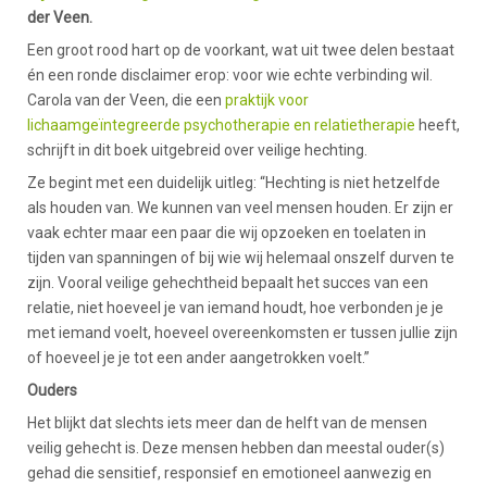
der Veen.
Een groot rood hart op de voorkant, wat uit twee delen bestaat
én een ronde disclaimer erop: voor wie echte verbinding wil.
Carola van der Veen, die een
praktijk voor
lichaamgeïntegreerde psychotherapie en relatietherapie
heeft,
schrijft in dit boek uitgebreid over veilige hechting.
Ze begint met een duidelijk uitleg: “Hechting is niet hetzelfde
als houden van. We kunnen van veel mensen houden. Er zijn er
vaak echter maar een paar die wij opzoeken en toelaten in
tijden van spanningen of bij wie wij helemaal onszelf durven te
zijn. Vooral veilige gehechtheid bepaalt het succes van een
relatie, niet hoeveel je van iemand houdt, hoe verbonden je je
met iemand voelt, hoeveel overeenkomsten er tussen jullie zijn
of hoeveel je je tot een ander aangetrokken voelt.”
Ouders
Het blijkt dat slechts iets meer dan de helft van de mensen
veilig gehecht is. Deze mensen hebben dan meestal ouder(s)
gehad die sensitief, responsief en emotioneel aanwezig en