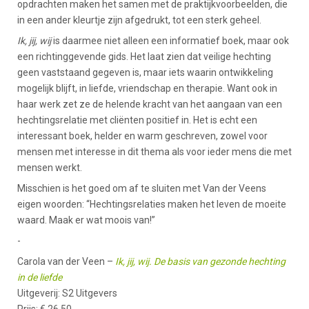
opdrachten maken het samen met de praktijkvoorbeelden, die
in een ander kleurtje zijn afgedrukt, tot een sterk geheel.
Ik, jij, wij
is daarmee niet alleen een informatief boek, maar ook
een richtinggevende gids. Het laat zien dat veilige hechting
geen vaststaand gegeven is, maar iets waarin ontwikkeling
mogelijk blijft, in liefde, vriendschap en therapie. Want ook in
haar werk zet ze de helende kracht van het aangaan van een
hechtingsrelatie met cliënten positief in. Het is echt een
interessant boek, helder en warm geschreven, zowel voor
mensen met interesse in dit thema als voor ieder mens die met
mensen werkt.
Misschien is het goed om af te sluiten met Van der Veens
eigen woorden: “Hechtingsrelaties maken het leven de moeite
waard. Maak er wat moois van!”
-
Carola van der Veen –
Ik, jij, wij. De basis van gezonde hechting
in de liefde
Uitgeverij: S2 Uitgevers
Prijs: € 26,50