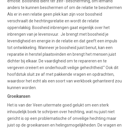
emotie. Boosheid dient ter zelf- bescherming, om iemand
anders te kunnen beschermen of om de relatie te beschermen
Als er in een relatie geen plek kan zijn voor boosheid
verschraalt de hechtingsrelatie en wordt de relatie
oppervlakkig. Boosheid inbrengen gaat eigenlijk over het
inbrengen van je levensvuur. Je brengt met boosheid je
levendigheid en energie in de relatie en dat geeft een impuls
tot ontwikkeling. Wanneer je boosheid juist benut, kan een
reparatie in herstel plaatsvinden en brengt het mensen juist
dichter bij elkaar. De vaardigheid om te repareren en te
vergeven creëert en onderhoudt veilige gehechtheid.” Ook dit
hoofdstuk sluit ze af met pakkende vragen en opdrachten,
waardoor het echt als een soort van werkboek gehanteerd zou
kunnen worden.
Groeikansen
Het is van der Veen uitermate goed gelukt om een sterk
inhoudelijk boek te schrijven over hechting, wat nu juist niet
gericht is op een problematische of onveilige hechting maar
juist op de groeikansen en helingsmogelijkheden. De vragen en