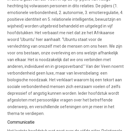
hechting bij volwassen personen in dito relaties. De pijlers (1.
emotionele verbondenheid, 2. autonomie, 3. emotieregulatie, 4.
positieve identiteit en 5. relationele intelligentie, bewustzijn en
wijsheid) worden uitgebreid behandeld en uitgelegd in vijf
hoofdstukken. Het verbaast me niet dat ze het Afrikaanse
woord ‘Ubuntu’ hier aanhaalt. “Ubuntu staat voor de
vervlechting van onszelf met de mensen om ons heen. We zijn
voor ons bestaan, onze overleving en ons welzijn afhankelijk
van elkaar. Het is noodzakelijk dat we ons verbinden met
anderen, individueel en in groepsverband.” Van der Veen noemt
verbondenheid geen luxe, maar van levensbelang: een
biologische noodzaak. Het verklaart waarom bij een tekort aan
sociale verbondenheid mensen zich eenzaam voelen of zelfs
depressief of angstig kunnen worden. Ieder hoofdstuk wordt
afgesloten met persoonlijke vragen over het betreffende
onderwerp, en verschillende oefeningen om je meer in het
thema te verdiepen.
Communicatie
Het laatste hoofdstuk wat gaat over de vijfde pijler. Relationele