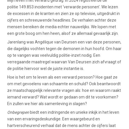
Mijn leven met verward gedrag. In 2024 registreerde de
politie 149.853 incidenten met ‘verwarde personen’. We lezen
de excessen in de kranten en zien ze op televisie, uitgedrukt in
cijfers en schreeuwende headlines. De verhalen achter deze
mensen bereiken de media echter nauwelijks. We lopen met
een grote boog om hen heen, alsof ze allemaal gevaarlijk zijn.
Jarenlang was Angélique van Deursen een van deze personen,
die dagelijks vochten tegen de demonen in hun hoofd. Om haar
op te vangen was veelvuldig politie-inzet nodig. Een
verregaande maatregel waarvan Van Deursen zich afvraagt of
de politie hiervoor wel de juiste instantie is.
Hoe is het om te leven als een verward persoon? Hoe gaat ze
om met gevoelens van schaamte en schuld? Ook beantwoordt
ze maatschappelijk relevante vragen als: hoe en waarom raakt
iemand verward? Wat wordt er gedaan om dit te voorkomen?
En zullen we hier als samenleving in slagen?
Onbegrepen
biedt een indringende en unieke inkijk in het leven
van een ervaringsdeskundige. Een waargebeurd en
hartverscheurend verhaal dat de mens achter de cijfers laat