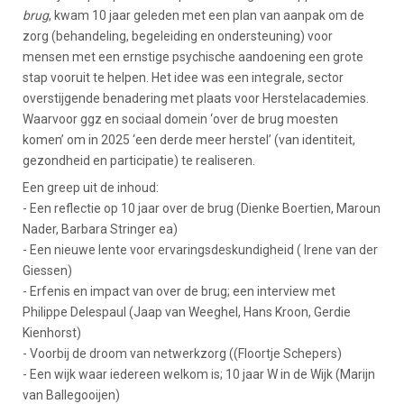
brug
, kwam 10 jaar geleden met een plan van aanpak om de
zorg (behandeling, begeleiding en ondersteuning) voor
mensen met een ernstige psychische aandoening een grote
stap vooruit te helpen. Het idee was een integrale, sector
overstijgende benadering met plaats voor Herstelacademies.
Waarvoor ggz en sociaal domein ‘over de brug moesten
komen’ om in 2025 ‘een derde meer herstel’ (van identiteit,
gezondheid en participatie) te realiseren.
Een greep uit de inhoud:
- Een reflectie op 10 jaar over de brug (Dienke Boertien, Maroun
Nader, Barbara Stringer ea)
- Een nieuwe lente voor ervaringsdeskundigheid ( Irene van der
Giessen)
- Erfenis en impact van over de brug; een interview met
Philippe Delespaul (Jaap van Weeghel, Hans Kroon, Gerdie
Kienhorst)
- Voorbij de droom van netwerkzorg ((Floortje Schepers)
- Een wijk waar iedereen welkom is; 10 jaar W in de Wijk (Marijn
van Ballegooijen)