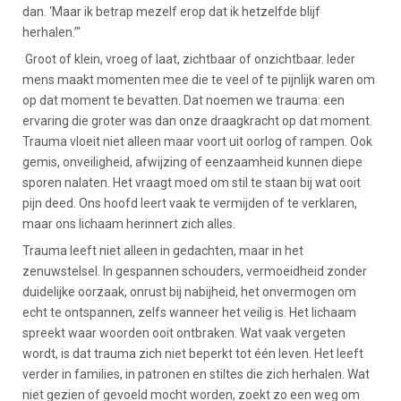
dan. ‘Maar ik betrap mezelf erop dat ik hetzelfde blijf
herhalen.’"
Groot of klein, vroeg of laat, zichtbaar of onzichtbaar. Ieder
mens maakt momenten mee die te veel of te pijnlijk waren om
op dat moment te bevatten. Dat noemen we trauma: een
ervaring die groter was dan onze draagkracht op dat moment.
Trauma vloeit niet alleen maar voort uit oorlog of rampen. Ook
gemis, onveiligheid, afwijzing of eenzaamheid kunnen diepe
sporen nalaten. Het vraagt moed om stil te staan bij wat ooit
pijn deed. Ons hoofd leert vaak te vermijden of te verklaren,
maar ons lichaam herinnert zich alles.
Trauma leeft niet alleen in gedachten, maar in het
zenuwstelsel. In gespannen schouders, vermoeidheid zonder
duidelijke oorzaak, onrust bij nabijheid, het onvermogen om
echt te ontspannen, zelfs wanneer het veilig is. Het lichaam
spreekt waar woorden ooit ontbraken. Wat vaak vergeten
wordt, is dat trauma zich niet beperkt tot één leven. Het leeft
verder in families, in patronen en stiltes die zich herhalen. Wat
niet gezien of gevoeld mocht worden, zoekt zo een weg om