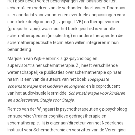
Het boek bevat verder beschrijvingen van basisbehoeften,
schema’s en modi en van de verbanden daartussen. Daarnaast
is er aandacht voor varianten en eventuele aanpassingen voor
specifieke doelgroepen (bijv. jeugd, LVB) en therapievormen
(groepstherapie), waardoor het boek geschikt is voor alle
schematherapeuten (in opleiding) en andere therapeuten die
schematherapeutische technieken willen integreren in hun
behandeling.
Marjolein van Wijk-Herbrink is gz-psycholoog en
supervisor/trainer schematherapie. Zij heeft verschillende
wetenschappelijke publicaties over schematherapie op haar
naam, is een van de auteurs van het boek
Toegepaste
schematherapie met kinderen en jongeren
en is coproducent
van het audiovisuele leermiddel
Schematherapie voor kinderen
en adolescenten: Stapje voor Stapje.
Remco van der Wijngaart is psychotherapeut en gz-psycholoog
en supervisor/trainer cognitieve gedragstherapie en
schematherapie. Hij is eigenaar/directeur van het Nederlands
Instituut voor Schematherapie en voorzitter van de Vereniging