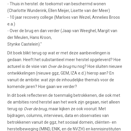
- Thuis in herstel: de toekomst van beschermd wonen
(Charlotte Wunderink, Ellen Meijer, Lisette van der Meer)
- 10 jaar recovery college (Marloes van Wezel, Annelies Broos
e.a.)
- Over de brug en dan verder (Jaap van Weeghel, Margit van
der Meulen, Hans Kroon,
Stynke Castelein)."
Dit boek blikt terug op wat er met deze aanbevelingen is
gedaan. Heeft het substantieel meer herstel opgeleverd? Hoe
actueel is de visie van
Over de brug
nu nog? Hoe sluiten nieuwe
ontwikkelingen (nieuwe ggz, GEM, IZA e.d.) hierop aan? En
vanuit de ambitie: wat zijn de inhoudelijke thema’s voor de
komende jaren? Hoe gaan we verder?
In dit boek reflecteren de toenmalig betrokkenen, die ook met
de ambities rond herstel aan het werk zijn gegaan, niet alleen
terug op
Over de brug
, maar kijken ze ook vooruit. Met
bijdragen, columns, interviews, data en observaties van
betrokkenen vanuit de ggz, het sociaal domein, cliënten- en
herstelbeweging (MIND, ENIK, en de NVZH) en kennisinstituten