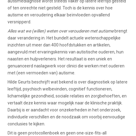
autismediagnose wordt steeds vaker op latere leeftijd gesteld
of ten onrechte niet gesteld. Toch is de kennis over hoe
autisme en veroudering elkaar beïnvloeden opvallend
versnipperd.
Alles wat we (willen) weten over verouderen met autisme
brengt
daar verandering in. Het bundelt actuele wetenschappelijke
inzichten uit meer dan 400 hoofdstukken en artikelen,
aangevuld met ervaringskennis van autistische ouderen, hun
naasten en hulpverleners. Het resultaat is een uniek en
genuanceerd naslagwerk voor clinici die werken met ouderen
met (een vermoeden van) autisme.
Hilde Geurts beschrijft wat bekend is over diagnostiek op latere
leeftijd, psychisch welbevinden, cognitief functioneren,
lichamelijke gezondheid, sociale relaties en zorgbehoeften, en
vertaalt deze kennis waar mogelijk naar de klinische praktijk.
Daarbij is er aandacht voor onzekerheden in het onderzoek,
individuele verschillen en de noodzaak om voorbij eenvoudige
conclusies te kijken.
Dit is geen protocollenboek en geen one-size-fits-all