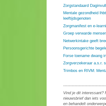
Zorgstandaard Daginvulli
Mentale gezondheid lhb
leeftijdsgenoten
Zorgmanifest en e-learn
Groep verwarde mensen v
Netwerkintake geeft bre
Persoonsgerichte begel
Forse toename dwang in
Zorgverzekeraar a.s.r. 
Trimbos en RIVM: Menta
------------------------------
Vind je dit interessant
nieuwsbrief dan iets vo
en behandelt onderwerpe