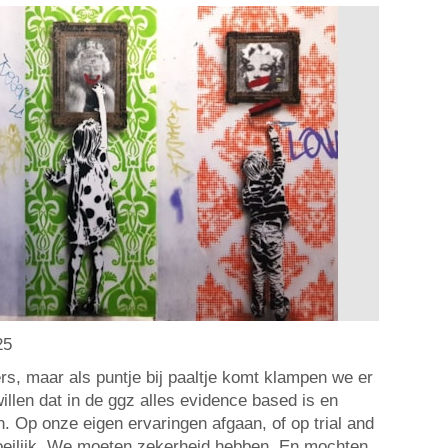
25
rs, maar als puntje bij paaltje komt klampen we er
llen dat in de ggz alles evidence based is en
n. Op onze eigen ervaringen afgaan, of op trial and
oeilijk. We moeten zekerheid hebben. En mochten