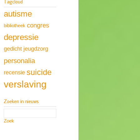
Tagcloud
autisme
congres
bibliotheek
depressie
gedicht
jeugdzorg
personalia
suicide
recensie
verslaving
Zoeken in nieuws
Zoek