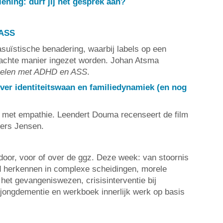
lening: durf jij het gesprek aan?
 ASS
asuïstische benadering, waarbij labels op een
achte manier ingezet worden. Johan Atsma
elen met ADHD en ASS
.
ver identiteitswaan en familiedynamiek (en nog
l met empathie. Leendert Douma recenseert de film
ders Jensen.
oor, voor of over de ggz. Deze week: van stoornis
d herkennen in complexe scheidingen, morele
het gevangeniswezen, crisisinterventie bij
 jongdementie en werkboek innerlijk werk op basis