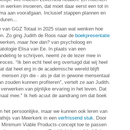
in werken invoeren, dat moet daar eerst een tot in
ma aan voorafgaan. Inclusief stappen plannen en
duren...
ne van GGZ Totaal in 2025 staan wat wenken hoe
n. Zo ging Judith de Roos naar de
boekpresentatie
rwerken, maar hoe dan?
van psycholoog en
tologie Elisa van Ee. In plaats van een
ndeling te schrijven, neemt ze de lezer mee in
oces. “Ik ben echt heel erg overtuigd dat wij heel
t dat heel erg in de academische wereld blijft
l mensen zijn die - als je dat in gewone mensentaal
van zouden kunnen profiteren”, vertelt ze aan Judith.
 verwerken van pijnlijke ervaring in het leven. Dat
maal mee.” Ik heb acuut de aandrang om dat boek
n het persoonlijke, maar we kunnen ook leren van
Mathijs van Meerkerk in een
verfrissend stuk
. Door
t Minimum Viable Products-concept toe te passen