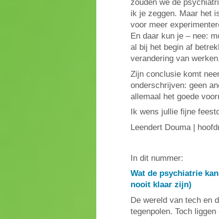
zouden we de psychiatrie
ik je zeggen. Maar het i
voor meer experimenteren
En daar kun je – nee: m
al bij het begin af betr
verandering van werken,
Zijn conclusie komt neer
onderschrijven: geen an
allemaal het goede voor
Ik wens jullie fijne fee
Leendert Douma | hoofd
In dit nummer:
Wat de psychiatrie kan
nooit klaar zijn)
De wereld van tech en de
tegenpolen. Toch liggen