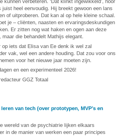
 kunnen verbeteren. ‘Dat klinkt ingewikkeld’, hoor
s juist heel eenvoudig. Hij breekt gewoon een lans
 of uitproberen. Dat kan al op hele kleine schaal.
oet je – cliënten, naasten en ervaringsdeskundigen
ekken. Er zitten nog wat haken en ogen aan deze
 maar die behandelt Mathijs elegant.
 op iets dat Elisa van Ee denk ik wel zal
der vak, wel een andere houding. Dat zou voor ons
nemen voor het nieuwe jaar moeten zijn.
stdagen en een experimenteel 2026!
redacteur GGZ Totaal
 leren van tech (over prototypen, MVP’s en
 wereld van de psychiatrie lijken elkaars
 er in de manier van werken een paar principes