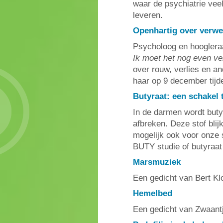
waar de psychiatrie veel
leveren.
Openhartig over verw
Psycholoog en hooglera
Ik moet het nog even v
over rouw, verlies en a
haar op 9 december tijd
Butyraat: een schakel
In de darmen wordt buty
afbreken. Deze stof blij
mogelijk ook voor onze
BUTY studie of butyraat 
Marsmuziek
Een gedicht van Bert K
Hemelbed
Een gedicht van Zwaant