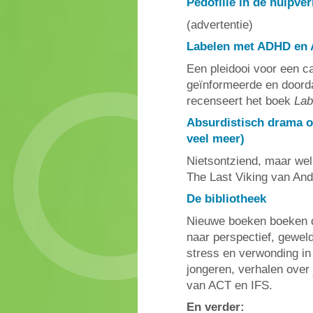
Pedofilie in de hulpver
(advertentie)
Labelen met ADHD en
Een pleidooi voor een c
geïnformeerde en doord
recenseert het boek
Lab
Absurdistisch drama o
veel meer)
Nietsontziend, maar we
The Last Viking van An
De bibliotheek
Nieuwe boeken boeken d
naar perspectief, gewel
stress en verwonding in 
jongeren, verhalen over
van ACT en IFS.
En verder: