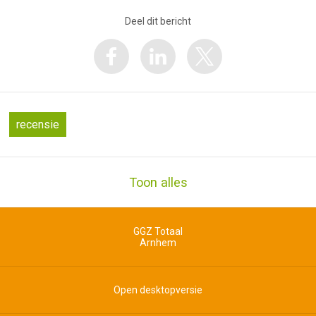
Deel dit bericht
recensie
Toon alles
GGZ Totaal
Arnhem
Open desktopversie