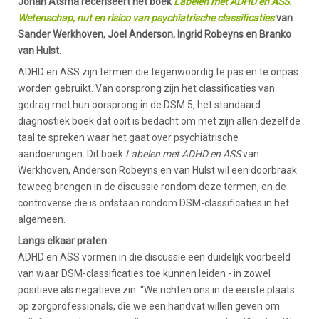
Johan Atsma recenseert het boek
Labelen met ADHD en ASS.
Wetenschap, nut en risico van psychiatrische classificaties
van
Sander Werkhoven, Joel Anderson, Ingrid Robeyns en Branko
van Hulst.
ADHD en ASS zijn termen die tegenwoordig te pas en te onpas
worden gebruikt. Van oorsprong zijn het classificaties van
gedrag met hun oorsprong in de DSM 5, het standaard
diagnostiek boek dat ooit is bedacht om met zijn allen dezelfde
taal te spreken waar het gaat over psychiatrische
aandoeningen. Dit boek
Labelen met ADHD en ASS
van
Werkhoven, Anderson Robeyns en van Hulst wil een doorbraak
teweeg brengen in de discussie rondom deze termen, en de
controverse die is ontstaan rondom DSM-classificaties in het
algemeen.
Langs elkaar praten
ADHD en ASS vormen in die discussie een duidelijk voorbeeld
van waar DSM-classificaties toe kunnen leiden - in zowel
positieve als negatieve zin. “We richten ons in de eerste plaats
op zorgprofessionals, die we een handvat willen geven om