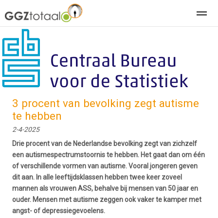
over GGZTotaal
abonneren
agenda
adverteren
E-mag
Home
Nieuws
Zoeken
Pagina's
E-
3 procent van bevolking zegt autisme
te hebben
2-4-2025
Drie procent van de Nederlandse bevolking zegt van zichzelf
een autismespectrumstoornis te hebben. Het gaat dan om één
of verschillende vormen van autisme. Vooral jongeren geven
dit aan. In alle leeftijdsklassen hebben twee keer zoveel
mannen als vrouwen ASS, behalve bij mensen van 50 jaar en
ouder. Mensen met autisme zeggen ook vaker te kamper met
angst- of depressiegevoelens.