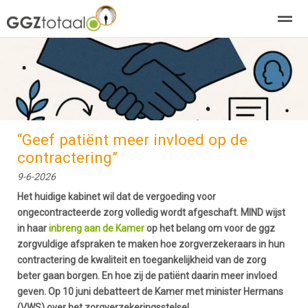
over GGZTotaal
abonneren
agenda
adverteren
E-mag
Home
Nieuws
Zoeken
Pagina's
E-
“Geef patiënt meer invloed op de
contractering”
9-6-2026
Het huidige kabinet wil dat de vergoeding voor
ongecontracteerde zorg volledig wordt afgeschaft. MIND wijst
in haar
inbreng aan de Kamer
op het belang om voor de ggz
zorgvuldige afspraken te maken hoe zorgverzekeraars in hun
contractering de kwaliteit en toegankelijkheid van de zorg
beter gaan borgen. En hoe zij de patiënt daarin meer invloed
geven. Op 10 juni debatteert de Kamer met minister Hermans
(VWS) over het zorgverzekeringsstelsel.