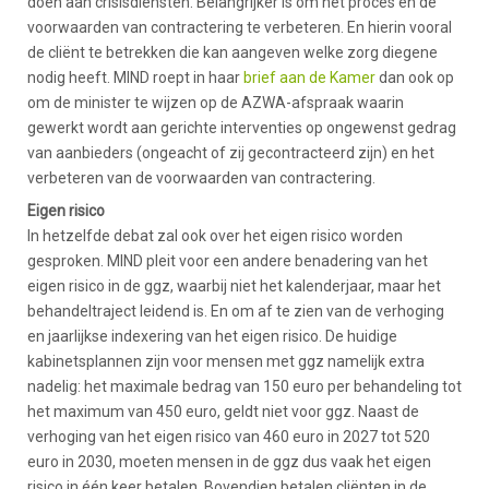
doen aan crisisdiensten. Belangrijker is om het proces en de
voorwaarden van contractering te verbeteren. En hierin vooral
de cliënt te betrekken die kan aangeven welke zorg diegene
nodig heeft. MIND roept in haar
brief aan de Kamer
dan ook op
om de minister te wijzen op de AZWA-afspraak waarin
gewerkt wordt aan gerichte interventies op ongewenst gedrag
van aanbieders (ongeacht of zij gecontracteerd zijn) en het
verbeteren van de voorwaarden van contractering.
Eigen risico
In hetzelfde debat zal ook over het eigen risico worden
gesproken. MIND pleit voor een andere benadering van het
eigen risico in de ggz, waarbij niet het kalenderjaar, maar het
behandeltraject leidend is. En om af te zien van de verhoging
en jaarlijkse indexering van het eigen risico. De huidige
kabinetsplannen zijn voor mensen met ggz namelijk extra
nadelig: het maximale bedrag van 150 euro per behandeling tot
het maximum van 450 euro, geldt niet voor ggz. Naast de
verhoging van het eigen risico van 460 euro in 2027 tot 520
euro in 2030, moeten mensen in de ggz dus vaak het eigen
risico in één keer betalen. Bovendien betalen cliënten in de