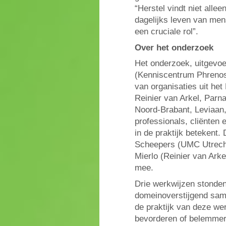
“Herstel vindt niet allee
dagelijks leven van men
een cruciale rol”.
Over het onderzoek
Het onderzoek, uitgevoe
(Kenniscentrum Phrenos
van organisaties uit het
Reinier van Arkel, Par
Noord-Brabant, Leviaan,
professionals, cliënten 
in de praktijk betekent.
Scheepers (UMC Utrecht
Mierlo (Reinier van Arke
mee.
Drie werkwijzen stonden
domeinoverstijgend same
de praktijk van deze we
bevorderen of belemmer