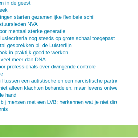
n in de geest
heek
ingen starten gezamenlijke flexibele schil
stuursleden NVA
oor mentaal sterke generatie
usiecriteria nog steeds op grote schaal toegepast
al gesprekken bij de Luisterlijn
 ook in praktijk goed te werken
s veel meer dan DNA
or professionals over dwingende controle
te
il tussen een autistische en een narcistische partner
iet alleen klachten behandelen, maar levens ontwerpen
de hand
 bij mensen met een LVB: herkennen wat je niet direct ziet
nis