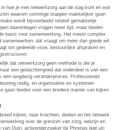
t in hoe je met netwerkzorg aan de slag kunt en wat
at zien waarom sommige stappen makkelijker gaan
ntake wordt bijvoorbeeld relatief gemakkelijk
pen daarentegen vragen meer tijd, maar bieden
lde basis voor samenwerking. Het meest complex
nd samenwerken: dat vraagt om meer dan goede wil
agt om gedeelde visie, bestuurlijke afspraken en
sstructuren.
elijk dat netwerkzorg geen methode is die je
, maar een gedachtengoed dat onderdeel is van een
 een langdurig veranderproces. Professionals
teuning nodig, en organisaties en systemen
te gaan bieden voor een bredere manier van kijken
el
reed kijken, naar krachten, doelen en het netwerk
menwerking over de grenzen van zorg, welzijn en
van Duin, actieonderzoeker bij Phrenos legt uit: