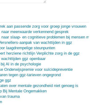
rek aan passende zorg voor groep jonge vrouwen
 naar meerwaarde verkennend gesprek
naar slaap- en cognitieve problemen bij mensen met een d
Versnellers-aanpak van wachttijden in ggz
oor laagdrempelige steunpunten
ert herziene richtlijn Verplichte zorg in de ggz
 wachttijden ggz openbaar
bij AI in de psychologie
e Onderwijspremie voor suïcidepreventie
ren tegen ggz-tarieven ongegrond
ge ggz
ten over mentale gezondheid niet genoeg is
lp Bij Mentale Ongemakken
 van trauma
m