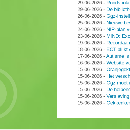
29-06-2026
-
Rondspoke
29-06-2026
-
De bibliot
26-06-2026
-
Ggz-instell
25-06-2026
-
Nieuwe be
24-06-2026
-
NIP-plan v
23-06-2026
-
MIND: Excl
19-06-2026
-
Recordaant
18-06-2026
-
ECT blijkt
17-06-2026
-
Autisme i
16-06-2026
-
Website vo
15-06-2026
-
Oranjegek
15-06-2026
-
Het versch
15-06-2026
-
Ggz moet n
15-06-2026
-
De helpen
15-06-2026
-
Verslaving
15-06-2026
-
Gekkenken