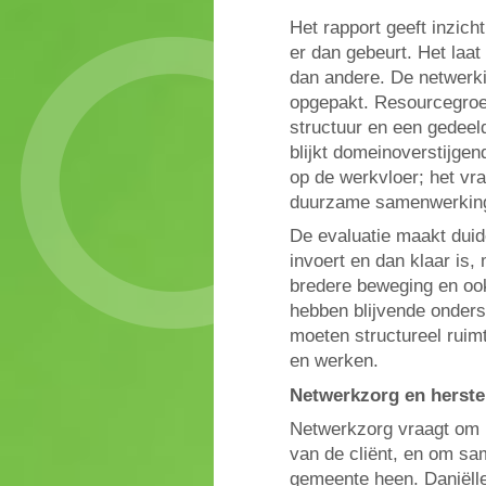
Het rapport geeft inzich
er dan gebeurt. Het la
dan andere. De netwerki
opgepakt. Resourcegroe
structuur en een gedee
blijkt domeinoverstijge
op de werkvloer; het vra
duurzame samenwerking
De evaluatie maakt duid
invoert en dan klaar is
bredere beweging en ook
hebben blijvende onders
moeten structureel ruim
en werken.
Netwerkzorg en herst
Netwerkzorg vraagt om b
van de cliënt, en om sa
gemeente heen. Daniëlle 