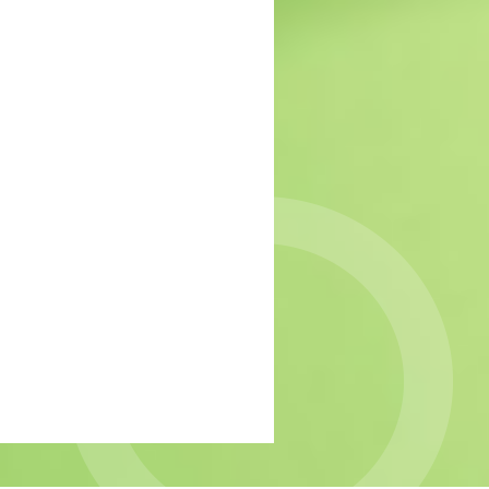
MIND: gebrek aan
passende zorg voor groep
jonge vrouwen
Onderzoek naar
meerwaarde verkennend
gesprek
Onderzoek naar slaap- en
cognitieve problemen bij