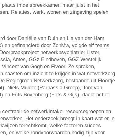
n plaats in de spreekkamer, maar juist in het
sen. Relaties, werk, wonen en zingeving spelen
rd door Daniëlle van Duin en Lia van der Ham
) en gefinancierd door ZonMw, volgde elf teams
 Doorbraakproject netwerkpsychiatrie: Lister,
nassia, Antes, GGz Eindhoven, GGZ Westelijk
 Vincent van Gogh en Fivoor. Ze spraken,
en naasten om inzicht te krijgen in wat netwerkzorg
 De Regiegroep Netwerkzorg, bestaande uit Floortje
), Niels Mulder (Parnassia Groep), Tom van
l) en Frits Bovenberg (Frits & Gijs), dacht actief
 centraal: de netwerkintake, resourcegroepen en
nwerken. Het onderzoek brengt in kaart wat er in
rkwijzen terechtkomt, welke factoren succes
en, en welke randvoorwaarden nodig zijn voor