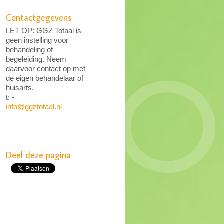
Contactgegevens
LET OP: GGZ Totaal is
geen instelling voor
behandeling of
begeleiding. Neem
daarvoor contact op met
de eigen behandelaar of
huisarts.
t: -
info@ggztotaal.nl
Deel deze pagina