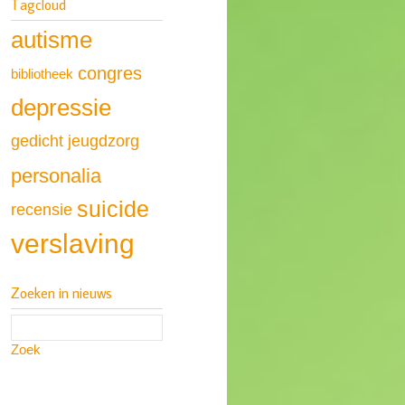
Tagcloud
autisme
congres
bibliotheek
depressie
gedicht
jeugdzorg
personalia
suicide
recensie
verslaving
Zoeken in nieuws
Zoek