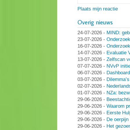
Plaats mijn reactie
Overig nieuws
24-07-2026
-
MIND: geb
23-07-2026
-
Onderzoek
16-07-2026
-
Onderzoek 
14-07-2026
-
Evaluatie 
13-07-2026
-
Zelfscan v
07-07-2026
-
NVvP initie
06-07-2026
-
Dashboard
03-07-2026
-
Dilemma’s 
02-07-2026
-
Nederlands
01-07-2026
-
NZa: bezwa
29-06-2026
-
Beestachti
29-06-2026
-
Waarom pra
29-06-2026
-
Eerste Hu
29-06-2026
-
De oerpijn
29-06-2026
-
Het gezoe