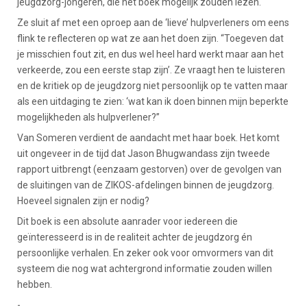
jeugdzorg-jongeren, die het boek mogelijk zouden lezen.
Ze sluit af met een oproep aan de ‘lieve’ hulpverleners om eens
flink te reflecteren op wat ze aan het doen zijn. “Toegeven dat
je misschien fout zit, en dus wel heel hard werkt maar aan het
verkeerde, zou een eerste stap zijn’. Ze vraagt hen te luisteren
en de kritiek op de jeugdzorg niet persoonlijk op te vatten maar
als een uitdaging te zien: ‘wat kan ik doen binnen mijn beperkte
mogelijkheden als hulpverlener?”
Van Someren verdient de aandacht met haar boek. Het komt
uit ongeveer in de tijd dat Jason Bhugwandass zijn tweede
rapport uitbrengt (eenzaam gestorven) over de gevolgen van
de sluitingen van de ZIKOS-afdelingen binnen de jeugdzorg.
Hoeveel signalen zijn er nodig?
Dit boek is een absolute aanrader voor iedereen die
geïnteresseerd is in de realiteit achter de jeugdzorg én
persoonlijke verhalen. En zeker ook voor omvormers van dit
systeem die nog wat achtergrond informatie zouden willen
hebben.
-