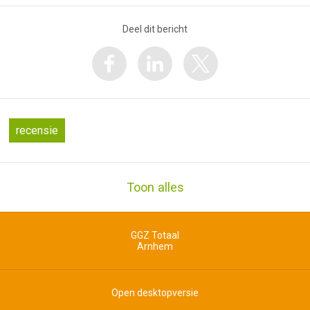
Deel dit bericht
recensie
Toon alles
GGZ Totaal
Arnhem
Open desktopversie