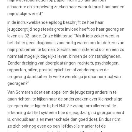
mijn kwetsbaarheden op papier. Ruim 25 jaar aan pijn
schaamte en simpelweg zoeken naar waar ik thuis hoor binnen
mijn stukje wereld.”
In de indrukwekkende epiloog beschrijft ze hoe haar
jeugdzorgtijd nog steeds grote invloed heeft op haar gedrag en
leven als 32-jarige. En ze blikt terug: “Als ik iets zeker weet, is
het dat er geen diagnoses voor nodig waren om tot de kern van
mijn problemen te komen. Slechts een luisterend oor en een zo
normaal mogelijk dagelijks leven, binnen de omstandigheden.
Zonder dreiging van doorplaatsingen, rechters, psychologen,
rapporten, pillen, prestatieplicht en afzondering van de
omgeving daarbuiten. In welke wereld ga je daar normaal van
gedragen?”
Van Someren doet een appel om de jeugdzorg anders in te
gaan richten, te kijken naar de onderzoeken over kleinschalige
groepen die er liggen bij het NJI. Ze vraagt om allereerst de
erkenning dat het systeem hoe de jeugdzorg nu georganiseerd
is, onhoudbaar is en meer schade dan goed doet. En dus richt
ze zich ook nog even op een liefdevolle manier tot de