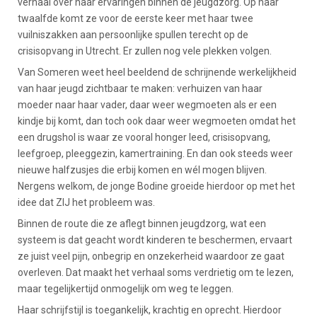
verhaal over haar ervaringen binnen de jeugdzorg. Op haar
twaalfde komt ze voor de eerste keer met haar twee
vuilniszakken aan persoonlijke spullen terecht op de
crisisopvang in Utrecht. Er zullen nog vele plekken volgen.
Van Someren weet heel beeldend de schrijnende werkelijkheid
van haar jeugd zichtbaar te maken: verhuizen van haar
moeder naar haar vader, daar weer wegmoeten als er een
kindje bij komt, dan toch ook daar weer wegmoeten omdat het
een drugshol is waar ze vooral honger leed, crisisopvang,
leefgroep, pleeggezin, kamertraining. En dan ook steeds weer
nieuwe halfzusjes die erbij komen en wél mogen blijven.
Nergens welkom, de jonge Bodine groeide hierdoor op met het
idee dat ZIJ het probleem was.
Binnen de route die ze aflegt binnen jeugdzorg, wat een
systeem is dat geacht wordt kinderen te beschermen, ervaart
ze juist veel pijn, onbegrip en onzekerheid waardoor ze gaat
overleven. Dat maakt het verhaal soms verdrietig om te lezen,
maar tegelijkertijd onmogelijk om weg te leggen.
Haar schrijfstijl is toegankelijk, krachtig en oprecht. Hierdoor