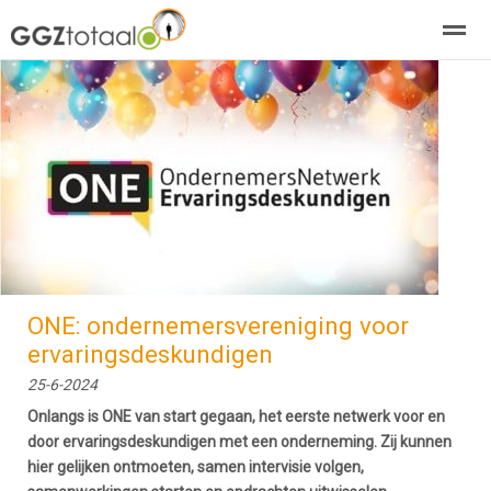
over GGZTotaal
abonneren
agenda
adverteren
E-mag
Home
Nieuws
Zoeken
Pagina's
E-
ONE: ondernemersvereniging voor
ervaringsdeskundigen
25-6-2024
Onlangs is ONE van start gegaan, het eerste netwerk voor en
door ervaringsdeskundigen met een onderneming. Zij kunnen
hier gelijken ontmoeten, samen intervisie volgen,