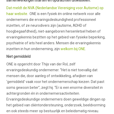
samenwerkingen starten en opdrachten uitwisselen.
Dat meldt de NVA (Nederlandse Vereniging voor Autisme) op
haar website
. ONE is een fysiek én online netwerk voor alle
ondernemers die ervaringsdeskundigheid professioneel
inzetten, of ze neurodivers zijn (autisme, ADHD of
hoogbegaafdheid), niet-aangeboren hersenletsel heben of
ervaringskennis bezitten op het gebied van fysieke beperking,
psychiatrie of iets heel anders. Mensen die ervaringskennis
inzetten in hun onderneming, zijn
welkom bij ONE
.
Niet gemiddeld
ONE is opgericht door Thijs van der Rol, zelf
ervaringsdeskundig ondernemer. “Het is niet toevallig dat
mensen die, door aanleg of ontwikkeling, afwijken van
‘gemiddeld’ vaak voor het ondernemerschap kiezen. Dat past
soms gewoon beter”, zegt hij. “Er is een enorme diversiteit in
achtergronden én in ondernemersactiviteiten.
Ervaringsdeskundige ondernemers doen geweldige dingen op
het gebied van cliëntondersteuning, onderzoek, beeldvorming
en ook steeds meer op bestuurlijk en beleidsmatig niveau.