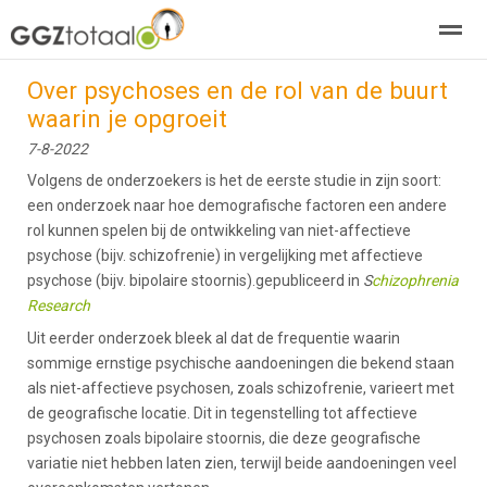
Over psychoses en de rol van de buurt
over GGZTotaal
abonneren
agenda
adverteren
E-mag
waarin je opgroeit
7-8-2022
Home
Nieuws
Zoeken
Pagina's
E-
Volgens de onderzoekers is het de eerste studie in zijn soort:
een onderzoek naar hoe demografische factoren een andere
rol kunnen spelen bij de ontwikkeling van niet-affectieve
psychose (bijv. schizofrenie) in vergelijking met affectieve
psychose (bijv. bipolaire stoornis).gepubliceerd in
S
chizophrenia
Research
Uit eerder onderzoek bleek al dat de frequentie waarin
sommige ernstige psychische aandoeningen die bekend staan ​​
als niet-affectieve psychosen, zoals schizofrenie, varieert met
de geografische locatie. Dit in tegenstelling tot affectieve
psychosen zoals bipolaire stoornis, die deze geografische
variatie niet hebben laten zien, terwijl beide aandoeningen veel