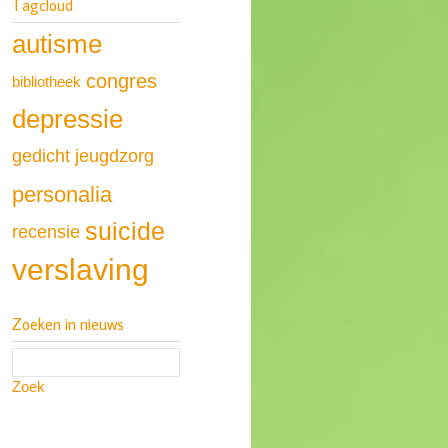
Tagcloud
autisme
congres
bibliotheek
depressie
gedicht
jeugdzorg
personalia
suicide
recensie
verslaving
Zoeken in nieuws
Zoek