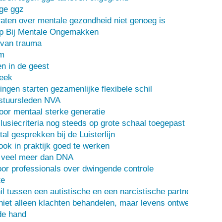
ge ggz
ten over mentale gezondheid niet genoeg is
lp Bij Mentale Ongemakken
 van trauma
m
n in de geest
heek
ingen starten gezamenlijke flexibele schil
stuursleden NVA
oor mentaal sterke generatie
usiecriteria nog steeds op grote schaal toegepast
al gesprekken bij de Luisterlijn
 ook in praktijk goed te werken
s veel meer dan DNA
or professionals over dwingende controle
te
il tussen een autistische en een narcistische partner
iet alleen klachten behandelen, maar levens ontwerpen
de hand