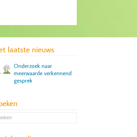
MIND: gebrek aan
passende zorg voor groep
jonge vrouwen
et laatste nieuws
Onderzoek naar
meerwaarde verkennend
gesprek
oeken
Onderzoek naar slaap- en
cognitieve problemen bij
mensen met een
depressie