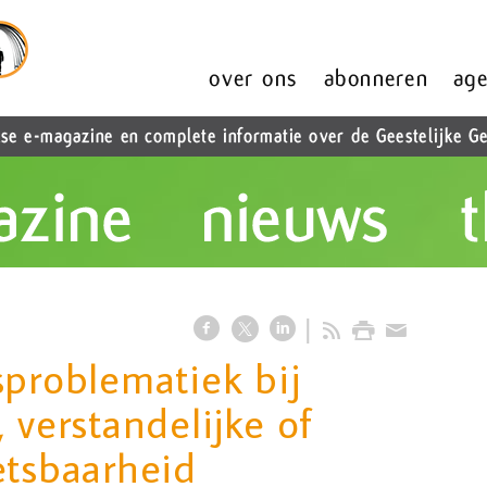
sproblematiek bij
 verstandelijke of
etsbaarheid