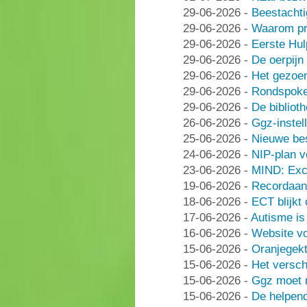
29-06-2026
-
Beestachti
29-06-2026
-
Waarom pra
29-06-2026
-
Eerste Hu
29-06-2026
-
De oerpijn
29-06-2026
-
Het gezoe
29-06-2026
-
Rondspoke
29-06-2026
-
De bibliot
26-06-2026
-
Ggz-instell
25-06-2026
-
Nieuwe be
24-06-2026
-
NIP-plan v
23-06-2026
-
MIND: Excl
19-06-2026
-
Recordaant
18-06-2026
-
ECT blijkt
17-06-2026
-
Autisme i
16-06-2026
-
Website vo
15-06-2026
-
Oranjegek
15-06-2026
-
Het versch
15-06-2026
-
Ggz moet n
15-06-2026
-
De helpen