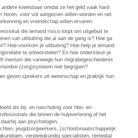
 andere kwetsbaar omdat ze het geld vaak hard
en horen, voor vol aangezien willen worden en net
erkenning en vriendschap willen ervaren.
fessional die iemand risico loopt om uitgebuit te
enen van uitbuiting die al aan de gang is? Hoe ga
an? Hoe voorkom je uitbuiting? Hoe help je iemand
ngsrelatie te ontworstelen? En hoe ondersteun je
f mensen die vanwege hun migratiegeschiedenis
rlandse (zorg)systeem niet begrijpen?
en geven sprekers uit wetenschap en praktijk hun
oeld als bij- en nascholing voor hbo- en
ofessionals die binnen de hulpverlening of het
 daarbij aan psychologen,
chten, jeugdzorgwerkers, (school)maatschappelijk
gkundigen, verpleegkundig specialisten, remedial