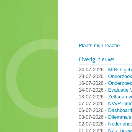
Plaats mijn reactie
Overig nieuws
24-07-2026
-
MIND: geb
23-07-2026
-
Onderzoek
16-07-2026
-
Onderzoek 
14-07-2026
-
Evaluatie 
13-07-2026
-
Zelfscan v
07-07-2026
-
NVvP initie
06-07-2026
-
Dashboard
03-07-2026
-
Dilemma’s 
02-07-2026
-
Nederlands
01-07-2026
-
NZa: bezwa