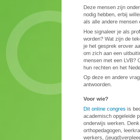
Deze mensen zijn onder
nodig hebben, erbij will
als alle andere mensen 
Hoe signaleer je als pro
worden? Wat zijn de tek
je het gesprek erover a
om zich aan een uitbuiti
mensen met een LVB? O
hun rechten en het Nede
Op deze en andere vrag
antwoorden.
Voor wie?
Dit online congres
is bed
academisch opgeleide pr
onderwijs werken. Denk
orthopedagogen, leerkra
werkers, (jeugd)verplee