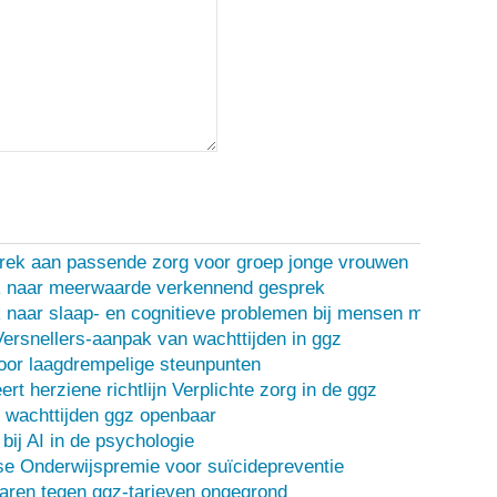
rek aan passende zorg voor groep jonge vrouwen
 naar meerwaarde verkennend gesprek
naar slaap- en cognitieve problemen bij mensen met een d
Versnellers-aanpak van wachttijden in ggz
oor laagdrempelige steunpunten
ert herziene richtlijn Verplichte zorg in de ggz
 wachttijden ggz openbaar
bij AI in de psychologie
e Onderwijspremie voor suïcidepreventie
ren tegen ggz-tarieven ongegrond