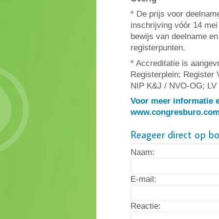
* De prijs voor deelnam
inschrijving vóór 14 me
bewijs van deelname en 
registerpunten.
* Accreditatie is aange
Registerplein; Register 
NIP K&J / NVO-OG; L
Voor meer informatie e
www.congresburo.co
Reageer direct op b
Naam:
E-mail:
Reactie: