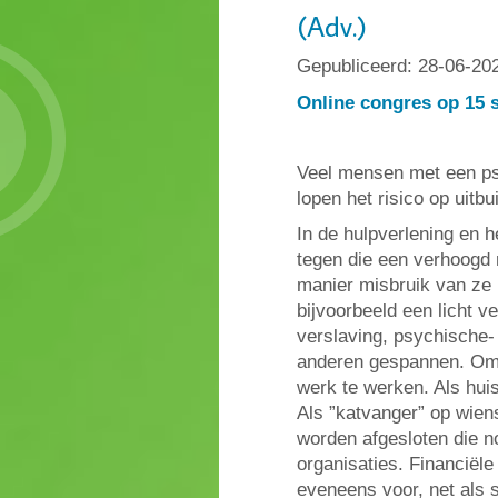
(Adv.)
Gepubliceerd:
28-06-20
Online congres op 15 
Veel mensen met een psy
lopen het risico op uitbui
In de hulpverlening en 
tegen die een verhoogd 
manier misbruik van ze
bijvoorbeeld een licht 
verslaving, psychische-
anderen gespannen. Om 
werk te werken. Als hui
Als ”katvanger” op wie
worden afgesloten die no
organisaties. Financiële
eveneens voor, net als s