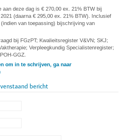
e aan deze dag is € 270,00 ex. 21% BTW bij
i 2021 (daarna € 295,00 ex. 21% BTW). Inclusief
(indien van toepassing) bijschrijving van
vraagd bij FGzPT; Kwalieitsregister V&VN; SKJ;
Vaktherapie; Verpleegkundig Specialistenregister;
V POH-GGZ.
n om in te schrijven, ga naar
m
ovenstaand bericht