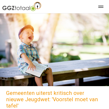
over GGZTotaal
abonneren
agenda
adverteren
E-mag
Home
Nieuws
Zoeken
Pagina's
E-
Gemeenten uiterst kritisch over
nieuwe Jeugdwet: 'Voorstel moet van
tafel'