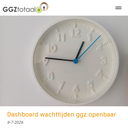
over GGZTotaal
abonneren
agenda
adverteren
E-mag
Home
Nieuws
Zoeken
Pagina's
E-
Dashboard wachttijden ggz openbaar
6-7-2026