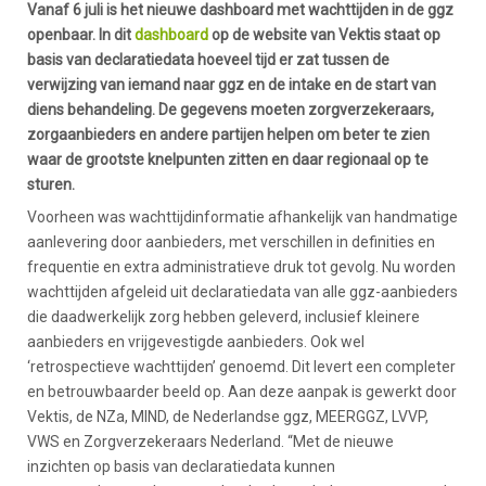
Vanaf 6 juli is het nieuwe dashboard met wachttijden in de ggz
openbaar. In dit
dashboard
op de website van Vektis staat op
basis van declaratiedata hoeveel tijd er zat tussen de
verwijzing van iemand naar ggz en de intake en de start van
diens behandeling. De gegevens moeten zorgverzekeraars,
zorgaanbieders en andere partijen helpen om beter te zien
waar de grootste knelpunten zitten en daar regionaal op te
sturen.
Voorheen was wachttijdinformatie afhankelijk van handmatige
aanlevering door aanbieders, met verschillen in definities en
frequentie en extra administratieve druk tot gevolg. Nu worden
wachttijden afgeleid uit declaratiedata van alle ggz-aanbieders
die daadwerkelijk zorg hebben geleverd, inclusief kleinere
aanbieders en vrijgevestigde aanbieders. Ook wel
‘retrospectieve wachttijden’ genoemd. Dit levert een completer
en betrouwbaarder beeld op. Aan deze aanpak is gewerkt door
Vektis, de NZa, MIND, de Nederlandse ggz, MEERGGZ, LVVP,
VWS en Zorgverzekeraars Nederland. “Met de nieuwe
inzichten op basis van declaratiedata kunnen