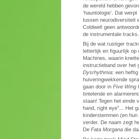
de wereld hebben gevorm
‘hauntologie’. Dat werpt
tussen neurodiversiteit e
Coldwell geen antwoorde
de instrumentale tracks.
Bij de wat rustiger trac
letterlijk en figuurlijk
Machines, waarin knett
instructieband over het
Dysrhythmia
: een hefti
huiveringwekkende spraa
gaan door in
Five Wing 
tintelende en alarmeren
staan! Tegen het einde v
hand, right eye”... Het g
kinderstemmen (en hun
verder. De naam zegt het
De
Fata Morgana
die daa