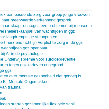
rek aan passende zorg voor groep jonge vrouwen
 naar meerwaarde verkennend gesprek
naar slaap- en cognitieve problemen bij mensen met een d
Versnellers-aanpak van wachttijden in ggz
oor laagdrempelige steunpunten
ert herziene richtlijn Verplichte zorg in de ggz
 wachttijden ggz openbaar
bij AI in de psychologie
e Onderwijspremie voor suïcidepreventie
ren tegen ggz-tarieven ongegrond
ge ggz
ten over mentale gezondheid niet genoeg is
lp Bij Mentale Ongemakken
 van trauma
m
heek
ingen starten gezamenlijke flexibele schil