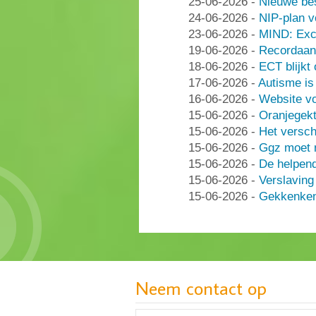
25-06-2026
-
Nieuwe be
24-06-2026
-
NIP-plan v
23-06-2026
-
MIND: Excl
19-06-2026
-
Recordaant
18-06-2026
-
ECT blijkt
17-06-2026
-
Autisme i
16-06-2026
-
Website vo
15-06-2026
-
Oranjegek
15-06-2026
-
Het versch
15-06-2026
-
Ggz moet n
15-06-2026
-
De helpen
15-06-2026
-
Verslaving
15-06-2026
-
Gekkenken
Neem contact op