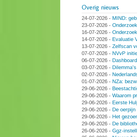
Overig nieuws
24-07-2026
-
MIND: geb
23-07-2026
-
Onderzoek
16-07-2026
-
Onderzoek 
14-07-2026
-
Evaluatie 
13-07-2026
-
Zelfscan v
07-07-2026
-
NVvP initie
06-07-2026
-
Dashboard
03-07-2026
-
Dilemma’s 
02-07-2026
-
Nederlands
01-07-2026
-
NZa: bezwa
29-06-2026
-
Beestachti
29-06-2026
-
Waarom pra
29-06-2026
-
Eerste Hu
29-06-2026
-
De oerpijn
29-06-2026
-
Het gezoe
29-06-2026
-
De bibliot
26-06-2026
-
Ggz-instell