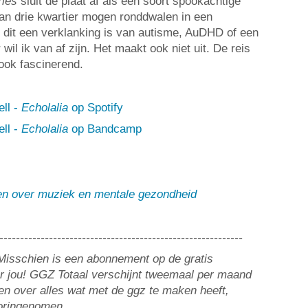
ries
sluit de plaat af als een soort spookachtige
an drie kwartier mogen ronddwalen in een
f dit een verklanking is van autisme, AuDHD of een
 wil ik van af zijn. Het maakt ook niet uit. De reis
ook fascinerend.
ell -
Echolalia
op Spotify
ell -
Echolalia
op Bandcamp
len over muziek en mentale gezondheid
-----------------------------------------------------------
? Misschien is een abonnement op de gratis
or jou! GGZ Totaal verschijnt tweemaal per maand
n over alles wat met de ggz te maken heeft,
ooringenomen.