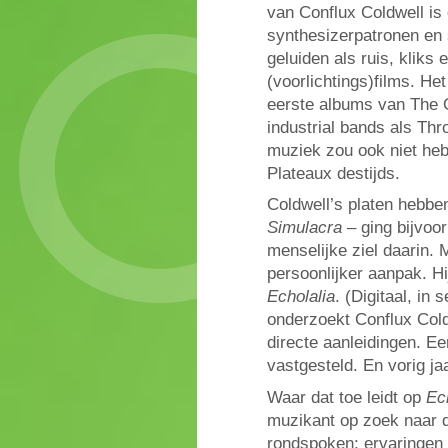
van Conflux Coldwell is
synthesizerpatronen en
geluiden als ruis, klik
(voorlichtings)films. He
eerste albums van The O
industrial bands als Thr
muziek zou ook niet heb
Plateaux destijds.
Coldwell’s platen hebben
Simulacra
– ging bijvoo
menselijke ziel daarin. 
persoonlijker aanpak. Hi
Echolalia
. (Digitaal, in
onderzoekt Conflux Coldw
directe aanleidingen. Eer
vastgesteld. En vorig j
Waar dat toe leidt op
Ec
muzikant op zoek naar d
rondspoken: ervaringen d