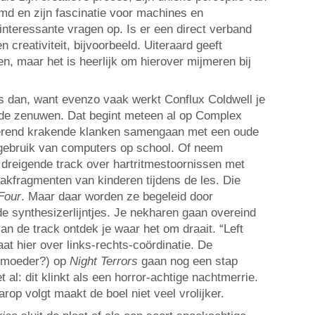
d en zijn fascinatie voor machines en
 interessante vragen op. Is er een direct verband
n creativiteit, bijvoorbeeld. Uiteraard geeft
n, maar het is heerlijk om hierover mijmeren bij
ks dan, want evenzo vaak werkt Conflux Coldwell je
 op de zenuwen. Dat begint meteen al op Complex
erend krakende klanken samengaan met een oude
 gebruik van computers op school. Of neem
g dreigende track over hartritmestoornissen met
kfragmenten van kinderen tijdens de les. Die
Four
. Maar daar worden ze begeleid door
de synthesizerlijntjes. Je nekharen gaan overeind
an de track ontdek je waar het om draait. “Left
aat hier over links-rechts-coördinatie. De
 moeder?) op
Night Terrors
gaan nog een stap
 al: dit klinkt als een horror-achtige nachtmerrie.
rop volgt maakt de boel niet veel vrolijker.