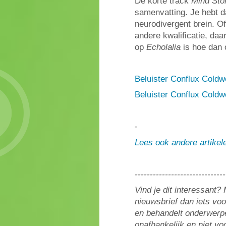
De korte track
Mind Sto
samenvatting. Je hebt d
neurodivergent brein. O
andere kwalificatie, daar
op
Echolalia
is hoe dan 
Beluister Conflux Coldw
Beluister Conflux Coldw
-
Lees ook andere artike
------------------------------
Vind je dit interessant
nieuwsbrief dan iets vo
en behandelt onderwerpe
onafhankelijk en niet v