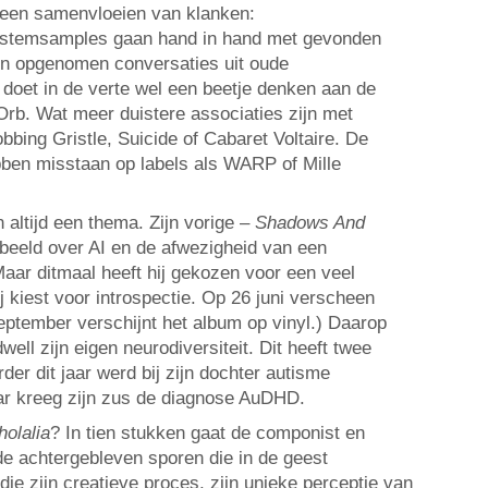
 een samenvloeien van klanken:
 stemsamples gaan hand in hand met gevonden
s en opgenomen conversaties uit oude
t doet in de verte wel een beetje denken aan de
rb. Wat meer duistere associaties zijn met
obbing Gristle, Suicide of Cabaret Voltaire. De
ben misstaan op labels als WARP of Mille
 altijd een thema. Zijn vorige –
Shadows And
rbeeld over AI en de afwezigheid van een
Maar ditmaal heeft hij gekozen voor een veel
j kiest voor introspectie. Op 26 juni verscheen
 september verschijnt het album op vinyl.) Daarop
ell zijn eigen neurodiversiteit. Dit heeft twee
der dit jaar werd bij zijn dochter autisme
aar kreeg zijn zus de diagnose AuDHD.
holalia
? In tien stukken gaat de componist en
e achtergebleven sporen die in de geest
ie zijn creatieve proces, zijn unieke perceptie van