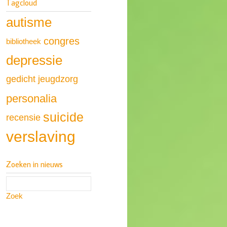
Tagcloud
autisme
congres
bibliotheek
depressie
gedicht
jeugdzorg
personalia
suicide
recensie
verslaving
Zoeken in nieuws
Zoek