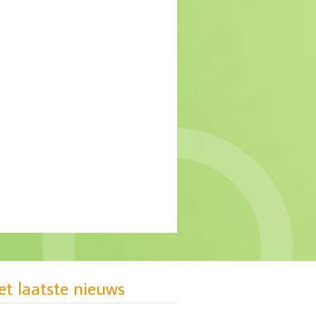
MIND: gebrek aan
passende zorg voor groep
jonge vrouwen
et laatste nieuws