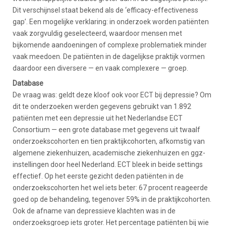
Dit verschijnsel staat bekend als de ‘efficacy-effectiveness
gap’. Een mogelijke verklaring: in onderzoek worden patiënten
vaak zorgvuldig geselecteerd, waardoor mensen met
bijkomende aandoeningen of complexe problematiek minder
vaak meedoen. De patiënten in de dagelijkse praktijk vormen
daardoor een diversere — en vaak complexere — groep.
Database
De vraag was: geldt deze kloof ook voor ECT bij depressie? Om
dit te onderzoeken werden gegevens gebruikt van 1.892
patiënten met een depressie uit het Nederlandse ECT
Consortium — een grote database met gegevens uit twaalf
onderzoekscohorten en tien praktijkcohorten, afkomstig van
algemene ziekenhuizen, academische ziekenhuizen en ggz-
instellingen door heel Nederland. ECT bleek in beide settings
effectief. Op het eerste gezicht deden patiënten in de
onderzoekscohorten het wel iets beter: 67 procent reageerde
goed op de behandeling, tegenover 59% in de praktijkcohorten.
Ook de afname van depressieve klachten was in de
onderzoeksgroep iets groter. Het percentage patiënten bij wie