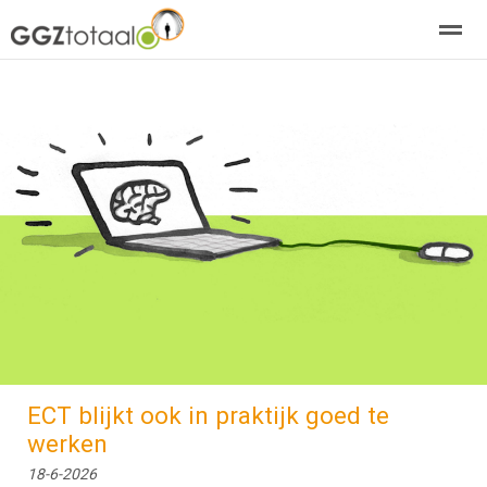
over GGZTotaal
abonneren
agenda
adverteren
E-mag
Home
Nieuws
Zoeken
Pagina's
E-
ECT blijkt ook in praktijk goed te
werken
18-6-2026