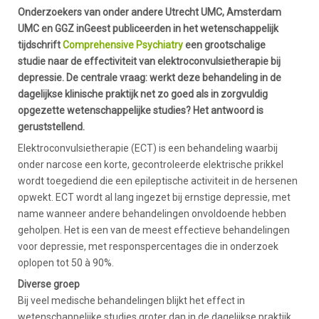
Onderzoekers van onder andere Utrecht UMC, Amsterdam
UMC en GGZ inGeest publiceerden in het wetenschappelijk
tijdschrift
Comprehensive Psychiatry
een grootschalige
studie naar de effectiviteit van elektroconvulsietherapie bij
depressie. De centrale vraag: werkt deze behandeling in de
dagelijkse klinische praktijk net zo goed als in zorgvuldig
opgezette wetenschappelijke studies? Het antwoord is
geruststellend.
Elektroconvulsietherapie (ECT) is een behandeling waarbij
onder narcose een korte, gecontroleerde elektrische prikkel
wordt toegediend die een epileptische activiteit in de hersenen
opwekt. ECT wordt al lang ingezet bij ernstige depressie, met
name wanneer andere behandelingen onvoldoende hebben
geholpen. Het is een van de meest effectieve behandelingen
voor depressie, met responspercentages die in onderzoek
oplopen tot 50 à 90%.
Diverse groep
Bij veel medische behandelingen blijkt het effect in
wetenschappelijke studies groter dan in de dagelijkse praktijk.