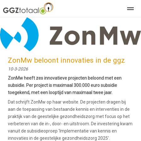
over GGZTotaal
abonneren
agenda
adverteren
E-mag
Home
Nieuws
Zoeken
Pagina's
E-
ZonMw beloont innovaties in de ggz
10-3-2026
ZonMw heeft zes innovatieve projecten beloond met een
subsidie. Per project is maximaal 300.000 euro subsidie
toegekend, met een looptijd van maximaal twee jaar.
Dat schrijft ZonMw op haar website. De projecten dragen bij
aan de toepassing van bestaande kennis en interventies in de
praktijk van de geestelijke gezondheidszorg met focus op het
verbeteren van de in-, door- en uitstroom. De investering kwam
vanuit de subsidieoproep 'Implementatie van kennis en
innovaties in de geestelijke gezondheidszorg 2025'.