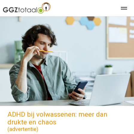
over GGZTotaal
abonneren
agenda
adverteren
E-mag
Home
Nieuws
Zoeken
Pagina's
E-
ADHD bij volwassenen: meer dan
drukte en chaos
(advertentie)