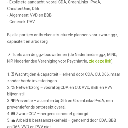
- Expliciete aandacht: vooral CDA, GroenLinks–PvdA,
ChristenUnie, D66.
- Algemeen: VVD en BBB.
- Generiek: PVV.
Bij alle partijen ontbreken structurele plannen voor zware ggz,
capaciteit en arbozorg.
📌 Toets aan de ggz-bouwstenen (de Nederlandse ggz, MIND,
NIP, Nederlandse Vereniging voor Psychiatrie,
zie deze link
).
1. ⏳ Wachttijden & capaciteit – erkend door CDA, CU, D66, maar
zonder harde investeringen.
2. 🤝 Netwerkzorg – vooral bij CDA en CU; VVD, BBB en PVV
blijven stil.
3. 🛡️ Preventie – accenten bij D66 en GroenLinks-PvdA; een
preventiefonds ontbreekt overal.
4. 🏥 Zware GGZ – nergens concreet geborgd.
5. 💼 Arbeid & bestaanszekerheid – genoemd door CDA, BBB
en D66; VVD en PVV niet.