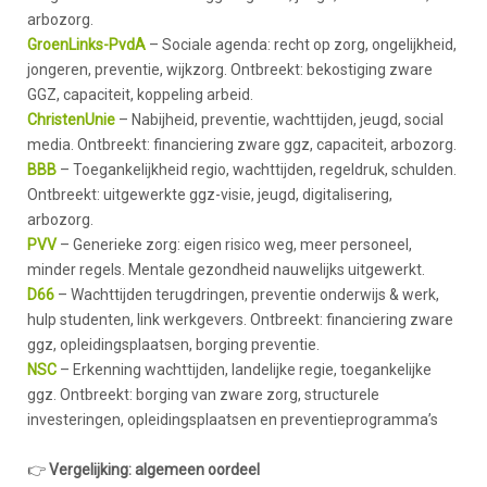
arbozorg.
GroenLinks-PvdA
– Sociale agenda: recht op zorg, ongelijkheid,
jongeren, preventie, wijkzorg. Ontbreekt: bekostiging zware
GGZ, capaciteit, koppeling arbeid.
ChristenUnie
– Nabijheid, preventie, wachttijden, jeugd, social
media. Ontbreekt: financiering zware ggz, capaciteit, arbozorg.
BBB
– Toegankelijkheid regio, wachttijden, regeldruk, schulden.
Ontbreekt: uitgewerkte ggz-visie, jeugd, digitalisering,
arbozorg.
PVV
– Generieke zorg: eigen risico weg, meer personeel,
minder regels. Mentale gezondheid nauwelijks uitgewerkt.
D66
– Wachttijden terugdringen, preventie onderwijs & werk,
hulp studenten, link werkgevers. Ontbreekt: financiering zware
ggz, opleidingsplaatsen, borging preventie.
NSC
– Erkenning wachttijden, landelijke regie, toegankelijke
ggz. Ontbreekt: borging van zware zorg, structurele
investeringen, opleidingsplaatsen en preventieprogramma’s
👉
Vergelijking: algemeen oordeel