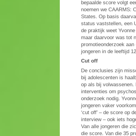
bepaalde score volgt ee
noemen we CAARMS: Co
States. Op basis daarv
status vaststellen, een 
de praktijk weet Yvonne 
maar daarvoor was tot n
promotieonderzoek aan 
jongeren in de leeftijd 12
Cut off
De conclusies zijn miss
bij adolescenten is haalb
op als bij volwassenen. 
interventies om psychos
onderzoek nodig. Yvonne
jongeren vaker voorkom
‘cut off’ – de score op
interview – ook iets hog
Van alle jongeren die z
die score. Van die 35 pr