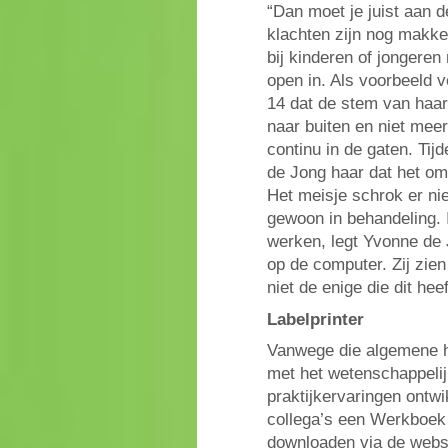
“Dan moet je juist aan d
klachten zijn nog makkel
bij kinderen of jongeren
open in. Als voorbeeld v
14 dat de stem van haar
naar buiten en niet mee
continu in de gaten. Tij
de Jong haar dat het om
Het meisje schrok er ni
gewoon in behandeling. I
werken, legt Yvonne de J
op de computer. Zij zie
niet de enige die dit heef
Labelprinter
Vanwege die algemene h
met het wetenschappelij
praktijkervaringen ontw
collega’s een Werkboek 
downloaden via de webs