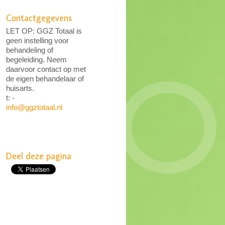
Contactgegevens
LET OP: GGZ Totaal is
geen instelling voor
behandeling of
begeleiding. Neem
daarvoor contact op met
de eigen behandelaar of
huisarts.
t: -
info@ggztotaal.nl
Deel deze pagina