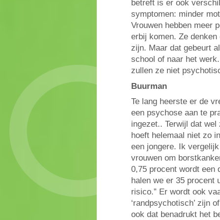
betreft is er ook versc
symptomen: minder moti
Vrouwen hebben meer po
erbij komen. Ze denken 
zijn. Maar dat gebeurt 
school of naar het werk
zullen ze niet psychotisc
Buurman
Te lang heerste er de v
een psychose aan te pr
ingezet.. Terwijl dat we
hoeft helemaal niet zo i
een jongere. Ik vergeli
vrouwen om borstkanker t
0,75 procent wordt een 
halen we er 35 procent u
risico.” Er wordt ook va
‘randpsychotisch’ zijn o
ook dat benadrukt het be