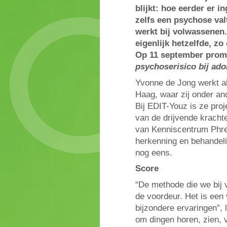
blijkt: hoe eerder er i
zelfs een psychose va
werkt bij volwassenen.
eigenlijk hetzelfde, z
Op 11 september promo
psychoserisico bij ado
Yvonne de Jong werkt a
Haag, waar zij onder an
Bij EDIT-Youz is ze pro
van de drijvende krach
van Kenniscentrum Phre
herkenning en behandeli
nog eens.
Score
“De methode die we bij 
de voordeur. Het is een
bijzondere ervaringen”, 
om dingen horen, zien, 