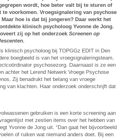
ngegrepen wordt, hoe beter valt bij te sturen of
lt te voorkomen. Vroegsignalering van psychose
 Maar hoe is dat bij jongeren? Daar werkt het
o ontdekte klinisch psycholoog Yvonne de Jong.
veert zij op het onderzoek
Screenen op
lescenten
.
ls klinisch psycholoog bij TOPGGz EDIT in Den
dere boegbeeld is van het vroegsignaleringsteam.
jectcoördinator psychosezorg. Daarnaast is ze een
ten achter het Lerend Netwerk Vroege Psychose
nos. Zij benadrukt het belang van vroege
ng van klachten. Haar onderzoek onderschrijft dat
volwassenen gebruiken is een korte screening aan
 vragenlijst met zestien items over het hebben van
legt Yvonne de Jong uit. “Dan gaat het bijvoorbeeld
voelen of ruiken wat niemand anders doet. Bij een