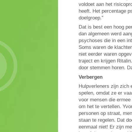
voldoet aan het risicopr
heeft. Het percentage p
doelgroep.”
Dat is best een hoog pe
dan algemeen werd aan
psychoses die in een int
Soms waren de klachten 
niet eerder waren opgev
traject en krijgen Ritali
door stemmen horen. Dan
Verbergen
Hulpverleners zijn zich
spelen, omdat ze er vaa
voor mensen die ermee 
om het te vertellen. Yv
personen op straat, men
staan te regelen. Dat d
eenmaal niet! Er zijn m