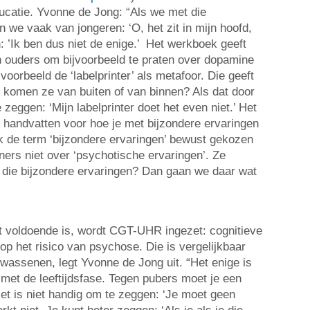
ducatie. Yvonne de Jong: “Als we met die
n we vaak van jongeren: ‘O, het zit in mijn hoofd,
n: ’Ik ben dus niet de enige.’ Het werkboek geeft
n ouders om bijvoorbeeld te praten over dopamine
voorbeeld de ‘labelprinter’ als metafoor. Die geeft
: komen ze van buiten of van binnen? Als dat door
 zeggen: ‘Mijn labelprinter doet het even niet.’ Het
 handvatten voor hoe je met bijzondere ervaringen
k de term ‘bijzondere ervaringen’ bewust gekozen
ners niet over ‘psychotische ervaringen’. Ze
an die bijzondere ervaringen? Dan gaan we daar wat
t voldoende is, wordt CGT-UHR ingezet: cognitieve
op het risico van psychose. Die is vergelijkbaar
lwassenen, legt Yvonne de Jong uit. “Het enige is
met de leeftijdsfase. Tegen pubers moet je een
et is niet handig om te zeggen: ‘Je moet geen