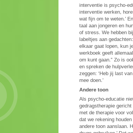
interventie is psycho-e
interventie werken, hore
wat fijn om te weten.’ E
taal aan jongeren en hu
of stress. We hebben bij
labeltjes aan gedachten
elkaar gaat lopen, kun je
werkboek geeft allemaal
om kunt gaan.” Zo is oo
en spreken de hulpverle
zeggen: ‘Heb jij last v
mee doen.’
Andere toon
Als psycho-educatie nie
gedragstherapie gericht 
met de therapie voor vo
dat we rekening houden 
andere toon aanslaan. H