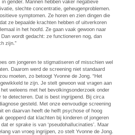
hil in gender. Mannen hebben vaker negatieve
vatie, slechte concentratie, geheugenproblemen.
sitieve symptomen. Ze horen en zien dingen die
dat ze bepaalde krachten hebben of uitverkoren
allemaal in het hoofd. Ze gaan vaak gewoon naar
. Dan wordt gedacht: ze functioneren nog, dan
h zijn.”
rees om jongeren te stigmatiseren of misschien wel
aten. Daarom werd de screening niet standaard
l zou moeten, zo betoogt Yvonne de Jong. “Het
ngewikkeld te zijn. Je stelt gewoon wat vragen aan
jk het weleens met het bevolkingsonderzoek onder
e detecteren. Dat is best ingrijpend. Bij circa
diagnose gesteld. Met onze eenvoudige screening
it en daarvan heeft de helft psychose of hoog
ak geopperd dat klachten bij kinderen of jongeren
f dat er sprake is van ‘pseudohallucinaties’. Maar
lang van vroeg ingrijpen, zo stelt Yvonne de Jong.