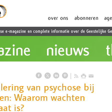
lering van psychose bij
ten: Waarom wachten
aat is?