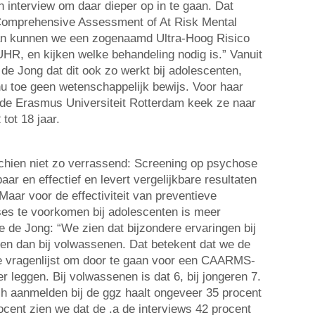
n interview om daar dieper op in te gaan. Dat
mprehensive Assessment of At Risk Mental
an kunnen we een zogenaamd Ultra-Hoog Risico
UHR, en kijken welke behandeling nodig is.” Vanuit
de Jong dat dit ook zo werkt bij adolescenten,
u toe geen wetenschappelijk bewijs. Voor haar
de Erasmus Universiteit Rotterdam keek ze naar
 tot 18 jaar.
chien niet zo verrassend: Screening op psychose
aar en effectief en levert vergelijkbare resultaten
Maar voor de effectiviteit van preventieve
es te voorkomen bij adolescenten is meer
 de Jong: “We zien dat bijzondere ervaringen bij
en dan bij volwassenen. Dat betekent dat we de
 de vragenlijst om door te gaan voor een CAARMS-
er leggen. Bij volwassenen is dat 6, bij jongeren 7.
ich aanmelden bij de ggz haalt ongeveer 35 procent
ocent zien we dat de .a de interviews 42 procent