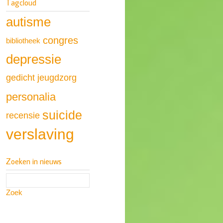
Tagcloud
autisme
congres
bibliotheek
depressie
gedicht
jeugdzorg
personalia
suicide
recensie
verslaving
Zoeken in nieuws
Zoek