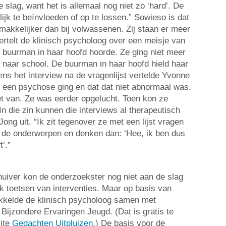
e slag, want het is allemaal nog niet zo ‘hard’. De
ijk te beïnvloeden of op te lossen.” Sowieso is dat
 makkelijker dan bij volwassenen. Zij staan er meer
ertelt de klinisch psycholoog over een meisje van
 buurman in haar hoofd hoorde. Ze ging niet meer
r naar school. De buurman in haar hoofd hield haar
dens het interview na de vragenlijst vertelde Yvonne
 een psychose ging en dat dat niet abnormaal was.
et van. Ze was eerder opgelucht. Toen kon ze
n die zin kunnen die interviews al therapeutisch
ong uit. “Ik zit tegenover ze met een lijst vragen
n de onderwerpen en denken dan: ‘Hee, ik ben dus
t’.”
uiver kon de onderzoekster nog niet aan de slag
k toetsen van interventies. Maar op basis van
ikkelde de klinisch psycholoog samen met
Bijzondere Ervaringen Jeugd. (Dat is gratis te
ite
Gedachten Uitpluizen
.) De basis voor de