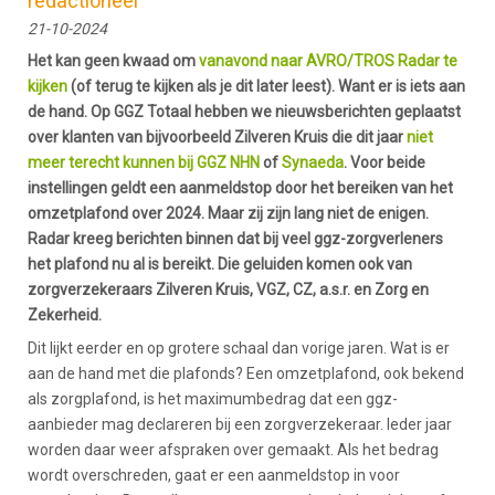
redactioneel
21-10-2024
Het kan geen kwaad om
vanavond naar AVRO/TROS Radar te
kijken
(of terug te kijken als je dit later leest). Want er is iets aan
de hand. Op GGZ Totaal hebben we nieuwsberichten geplaatst
over klanten van bijvoorbeeld Zilveren Kruis die dit jaar
niet
meer terecht kunnen bij GGZ NHN
of
Synaeda
. Voor beide
instellingen geldt een aanmeldstop door het bereiken van het
omzetplafond over 2024. Maar zij zijn lang niet de enigen.
Radar kreeg berichten binnen dat bij veel ggz-zorgverleners
het plafond nu al is bereikt. Die geluiden komen ook van
zorgverzekeraars Zilveren Kruis, VGZ, CZ, a.s.r. en Zorg en
Zekerheid.
Dit lijkt eerder en op grotere schaal dan vorige jaren. Wat is er
aan de hand met die plafonds? Een omzetplafond, ook bekend
als zorgplafond, is het maximumbedrag dat een ggz-
aanbieder mag declareren bij een zorgverzekeraar. Ieder jaar
worden daar weer afspraken over gemaakt. Als het bedrag
wordt overschreden, gaat er een aanmeldstop in voor