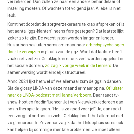
verzekerden. Dan zullen ze naar een andere behandelaar of
instelling moeten. Of wachten tot volgend jaar. Allebei is niet
leuk.
Komt het doordat de zorgverzekeraars te krap afspreken of is
het aantal ‘ggz-klanten’ ineens fors gestegen? Dat laatste lijkt
zeker zo te zijn. De wachtlijsten worden langer en langer.
Huisartsen besluiten soms om maar naar
arbeidspsychologen
door te verwijzen
in plaats van de ggz. Want dat laatste heeft
vaak niet veel zin. Gelukkig kan er ook veel worden opgelost in
het sociale domein,
zo zag ik vorige week in de Liemers
. De
samenwerking wordt eindelijk structureel.
Anno 2024 lijkt het wel of we allemaal zsm de ggz in dansen.
Sla de glossy LINDA van deze maand er maar op na.
Of luister
naar de LINDA-podcast met Hanna Verboom
. Daar raadt tv-
show-host en foodinfluencer Jet van Nieuwkerk iedereen aan
om in therapie te gaan. “Het is zo goed voor je!” Ja, dan raakt
een zorgplafond snel in zicht. Gelukkig hoeft het allemaal niet
zo glamorous. In Zevenaar zag ik dat het Inloophuis soms ook
kan helpen bij sommige mentale problemen. Je moet alleen