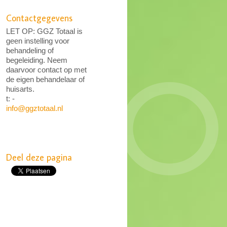
Contactgegevens
LET OP: GGZ Totaal is
geen instelling voor
behandeling of
begeleiding. Neem
daarvoor contact op met
de eigen behandelaar of
huisarts.
t: -
info@ggztotaal.nl
Deel deze pagina