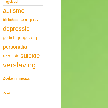
Tagcloud
autisme
congres
bibliotheek
depressie
gedicht
jeugdzorg
personalia
suicide
recensie
verslaving
Zoeken in nieuws
Zoek