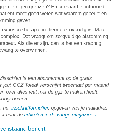
gen je eigen grenzen? En uiteraard is informed
 patiënt moet goed weten wat waarom gebeurt en
stemming geven.
dat exposuretherapie in theorie eenvoudig is. Maar
 is complex. Dat vraagt om zorgvuldige afstemming
erapeut. Als die er zijn, dan is het een krachtig
 dwang te overwinnen.
-----------------------------------------------------------
? Misschien is een abonnement op de gratis
or jou! GGZ Totaal verschijnt tweemaal per maand
n over alles wat met de ggz te maken heeft,
ooringenomen.
a het
inschrijfformulier
, opgeven van je mailadres
rst naar de
artikelen in de vorige magazines
.
ovenstaand bericht