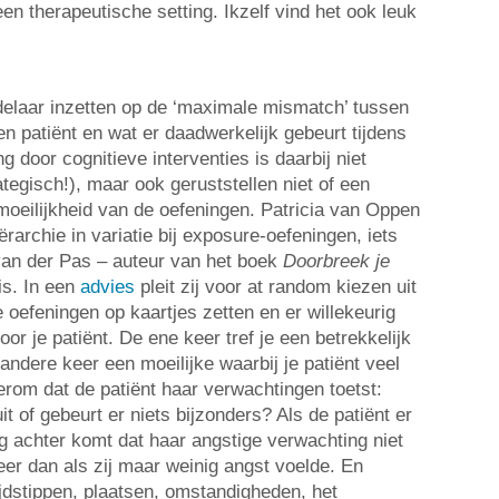
een therapeutische setting. Ikzelf vind het ook leuk
elaar inzetten op de ‘maximale mismatch’ tussen
n patiënt en wat er daadwerkelijk gebeurt tijdens
g door cognitieve interventies is daarbij niet
ategisch!), maar ook geruststellen niet of een
moeilijkheid van de oefeningen. Patricia van Oppen
ërarchie in variatie bij exposure-oefeningen, iets
van der Pas – auteur van het boek
Doorbreek je
is. In een
advies
pleit zij voor at random kiezen uit
de oefeningen op kaartjes zetten en er willekeurig
or je patiënt. De ene keer tref je een betrekkelijk
andere keer een moeilijke waarbij je patiënt veel
erom dat de patiënt haar verwachtingen toetst:
it of gebeurt er niets bijzonders? Als de patiënt er
ng achter komt dat haar angstige verwachting niet
eer dan als zij maar weinig angst voelde. En
ijdstippen, plaatsen, omstandigheden, het