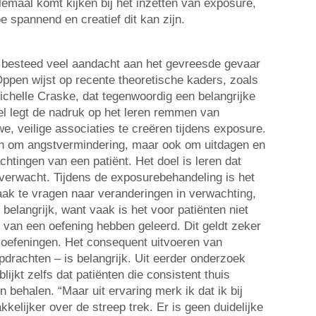
allemaal komt kijken bij het inzetten van exposure,
 spannend en creatief dit kan zijn.
: besteed veel aandacht aan het gevreesde gevaar
Oppen wijst op recente theoretische kaders, zoals
ichelle Craske, dat tegenwoordig een belangrijke
el legt de nadruk op het leren remmen van
e, veilige associaties te creëren tijdens exposure.
en om angstvermindering, maar ook om uitdagen en
htingen van een patiënt. Het doel is leren dat
 verwacht. Tijdens de exposurebehandeling is het
ak te vragen naar veranderingen in verwachting,
belangrijk, want vaak is het voor patiënten niet
e van een oefening hebben geleerd. Dit geldt zeker
isoefeningen. Het consequent uitvoeren van
pdrachten – is belangrijk. Uit eerder onderzoek
lijkt zelfs dat patiënten die consistent thuis
n behalen. “Maar uit ervaring merk ik dat ik bij
lijker over de streep trek. Er is geen duidelijke