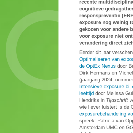
recente multidisciplina
cognitieve gedragsthe
responspreventie (ERP
exposure nog weinig t
gekozen voor andere b
voor exposure niet ont
verandering direct zich
Eerder dit jaar verschen
Optimaliseren van expos
de OptEx Nexus
door Br
Dirk Hermans en Michel
(jaargang 2024, numme
Intensieve exposure bij
leeftijd
door Melissa Gui
Hendriks in
Tijdschrift 
wie liever luistert is 
exposurebehandeling v
spreekt Patricia van Op
Amsterdam UMC en GGZ 