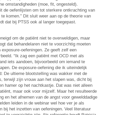
ne omstandigheden (moe, fit, ongesteld).
t de oefenlijsten om tot sterkere ontkrachting van
te komen.” Dit sluit weer aan op de theorie van
dt dat bij PTSS ook al langer toegepast.
eneigd om de patiënt niet te overweldigen, maar
ogt dat behandelaren niet te voorzichtig moeten
n exposure-oefeningen. Ze geeft zelf een
orbeeld. “Ik zag een patiënt met OCD met als
and iets aandoen, bijvoorbeeld om iemand te
apen. De exposure-oefening die ik uiteindelijk
d: De ultieme blootstelling was wakker met de
terwijl zijn vrouw aan het slapen was, dicht bij
en hamer op het nachtkastje. Dat was niet alleen
atiënt, maar ook voor mijzelf. Maar het resulteerde
gang en het afnemen van de angst voor gewelddadige
lden leiden in de webinar wel hoe ver je als
 bij het inzetten van oefeningen. Veel literatuur
l te voorzichtig zijn. Als referentie houdt Patricia