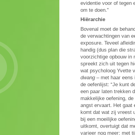
evidentie voor of tegen 
om te doen.”
Hiërarchie
Bovenal moet de behand
de verwachtingen van ee
exposure. Teveel afleidin
handig (dus plan die str
voorzichtige opbouw in 
spreekt zich uit tegen hi
wat psycholoog Yvette 
dwang
– met haar eens 
de oefenlijst: “Je kunt 
een paar laten trekken do
makkelijke oefening, de 
angst ervaart. Het gaat 
komt dat wat zij vreest u
bij een moeilijke oefeni
uitkomt, overtuigt dat m
varieer nog meer: met t