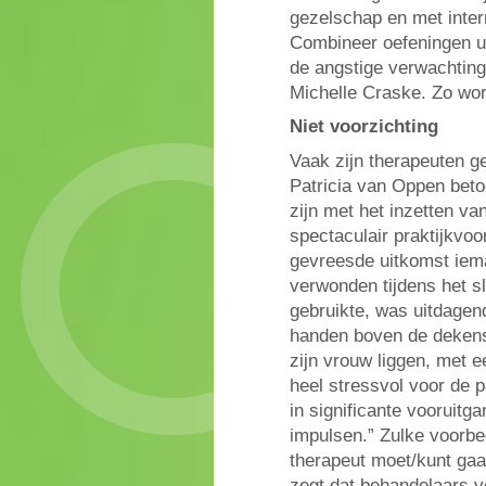
gezelschap en met inter
Combineer oefeningen ui
de angstige verwachting 
Michelle Craske. Zo wor
Niet voorzichting
Vaak zijn therapeuten g
Patricia van Oppen beto
zijn met het inzetten va
spectaculair praktijkvo
gevreesde uitkomst iem
verwonden tijdens het sl
gebruikte, was uitdagen
handen boven de dekens, 
zijn vrouw liggen, met e
heel stressvol voor de p
in significante vooruit
impulsen.” Zulke voorbee
therapeut moet/kunt gaan
zegt dat behandelaars vee