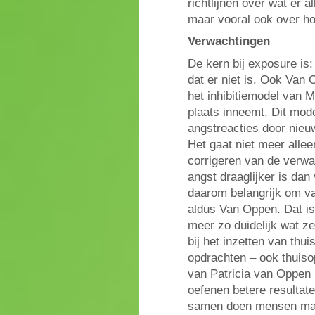
richtlijnen over wat er 
maar vooral ook over hoe
Verwachtingen
De kern bij exposure is
dat er niet is. Ook Van 
het inhibitiemodel van M
plaats inneemt. Dit mod
angstreacties door nieuw
Het gaat niet meer alle
corrigeren van de verwac
angst draaglijker is dan
daarom belangrijk om va
aldus Van Oppen. Dat is 
meer zo duidelijk wat z
bij het inzetten van thu
opdrachten – ook thuiso
van Patricia van Oppen b
oefenen betere resultate
samen doen mensen makke