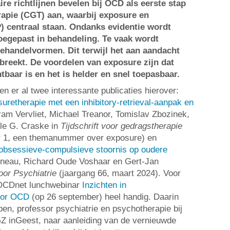
ire richtlijnen bevelen bij OCD als eerste stap
rapie (CGT) aan, waarbij exposure en
) centraal staan. Ondanks evidentie wordt
oegepast in behandeling. Te vaak wordt
ehandelvormen. Dit terwijl het aan aandacht
breekt. De voordelen van exposure zijn dat
tbaar is en het is helder en snel toepasbaar.
en er al twee interessante publicaties hierover:
uretherapie met een inhibitory-retrieval-aanpak en
am Vervliet, Michael Treanor, Tomislav Zbozinek,
le G. Craske in
Tijdschrift voor gedragstherapie
r 1, een themanummer over exposure) en
 obsessieve-compulsieve stoornis op oudere
neau, Richard Oude Voshaar en Gert-Jan
voor Psychiatrie
(jaargang 66, maart 2024). Voor
de OCDnet lunchwebinar
Inzichten in
oor OCD
(op 26 september) heel handig. Daarin
pen, professor psychiatrie en psychotherapie bij
inGeest, naar aanleiding van de vernieuwde