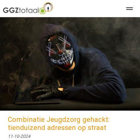
over GGZTotaal
abonneren
agenda
adverteren
E-mag
Home
Nieuws
Zoeken
Pagina's
E-
Combinatie Jeugdzorg gehackt:
tienduizend adressen op straat
11-10-2024