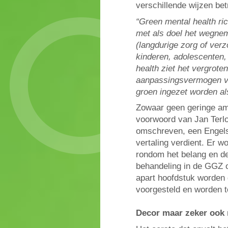
verschillende wijzen bet
“Green mental health ric
met als doel het wegnem
(langdurige zorg of ver
kinderen, adolescenten
health ziet het vergrote
aanpassingsvermogen van
groen ingezet worden als
Zowaar geen geringe amb
voorwoord van Jan Terlo
omschreven, een Engels
vertaling verdient. Er w
rondom het belang en de
behandeling in de GGZ o
apart hoofdstuk worden 
voorgesteld en worden t
Decor maar zeker ook 