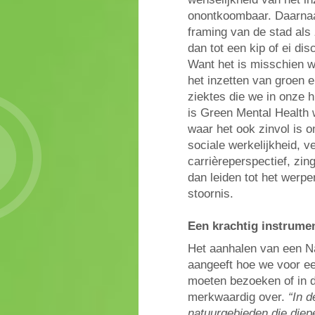
onontkoombaar. Daarnaas
framing van de stad als 
dan tot een kip of ei dis
Want het is misschien we
het inzetten van groen e
ziektes die we in onze 
is Green Mental Health 
waar het ook zinvol is 
sociale werkelijkheid, ver
carrièreperspectief, zi
dan leiden tot het werpe
stoornis.
Een krachtig instrume
Het aanhalen van een N
aangeeft hoe we voor ee
moeten bezoeken of in d
merkwaardig over.
“In 
natuurgebieden die diep