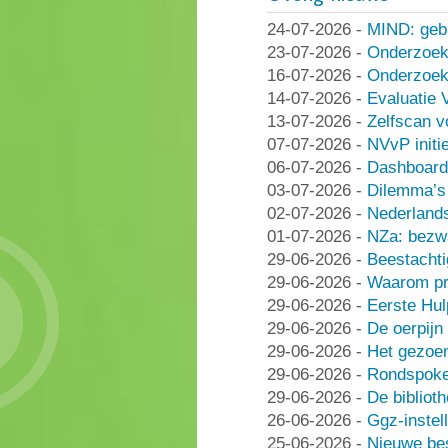
24-07-2026
-
MIND: geb
23-07-2026
-
Onderzoek
16-07-2026
-
Onderzoek 
14-07-2026
-
Evaluatie 
13-07-2026
-
Zelfscan v
07-07-2026
-
NVvP initie
06-07-2026
-
Dashboard
03-07-2026
-
Dilemma’s 
02-07-2026
-
Nederlands
01-07-2026
-
NZa: bezwa
29-06-2026
-
Beestachti
29-06-2026
-
Waarom pra
29-06-2026
-
Eerste Hu
29-06-2026
-
De oerpijn
29-06-2026
-
Het gezoe
29-06-2026
-
Rondspoke
29-06-2026
-
De bibliot
26-06-2026
-
Ggz-instell
25-06-2026
-
Nieuwe be