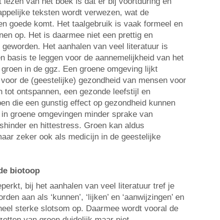
t lezen van het boek is dat er bij voortduring en
appelijke teksten wordt verwezen, wat de
 ten goede komt. Het taalgebruik is vaak formeel en
nen op. Het is daarmee niet een prettig en
 geworden. Het aanhalen van veel literatuur is
en basis te leggen voor de aannemelijkheid van het
 groen in de ggz. Een groene omgeving lijkt
 voor de (geestelijke) gezondheid van mensen voor
 tot ontspannen, een gezonde leefstijl en
en die een gunstig effect op gezondheid kunnen
r in groene omgevingen minder sprake van
shinder en hittestress. Groen kan aldus
aar zeker ook als medicijn in de geestelijke
de biotoop
erkt, bij het aanhalen van veel literatuur tref je
den aan als ‘kunnen’, ‘lijken’ en ‘aanwijzingen’ en
t heel sterke slotsom op. Daarmee wordt vooral de
zetten van groen duidelijk maar niet