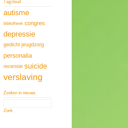
Tagcloud
autisme
congres
bibliotheek
depressie
gedicht
jeugdzorg
personalia
suicide
recensie
verslaving
Zoeken in nieuws
Zoek