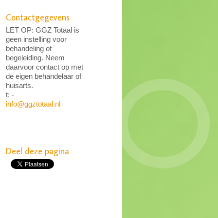
Contactgegevens
LET OP: GGZ Totaal is
geen instelling voor
behandeling of
begeleiding. Neem
daarvoor contact op met
de eigen behandelaar of
huisarts.
t: -
info@ggztotaal.nl
Deel deze pagina