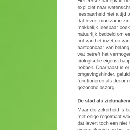
Het eerste dat opvalt he
expliciet naar wetensch
leesbaarheid niet altijd
dat levert moeizame zin
makkelijk leesbaar boek
natuurlijk bedoeld om e
nut van het inzetten van
aantoonbaar van belang
wat betreft het vermogen
biologische eigenschapp
hebben. Daarnaast is e
omgevingshinder, geluid
functioneren als decor m
gezondheidszorg.
De stad als ziekmaken
Maar die zekerheid is bep
met enige regelmaat woor
dat levert toch een nie
wenselijkheid van het in