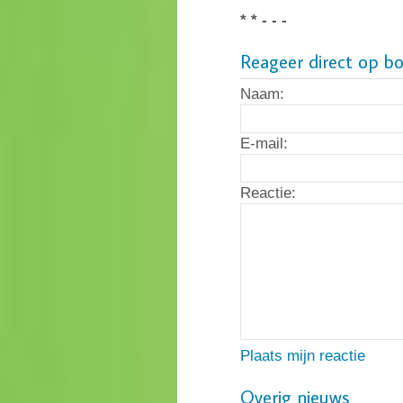
* * - - -
Reageer direct op b
Naam:
E-mail:
Reactie:
Plaats mijn reactie
Overig nieuws