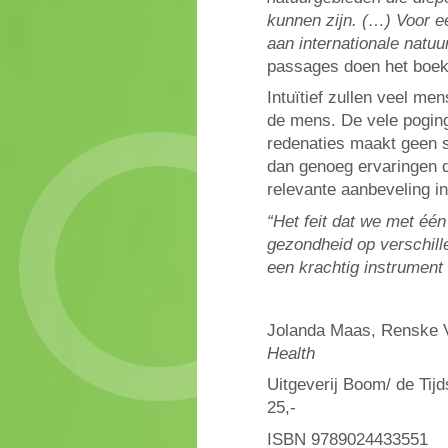
kunnen zijn. (…) Voor e
aan internationale natuu
passages doen het boek 
Intuïtief zullen veel me
de mens. De vele poging
redenaties maakt geen s
dan genoeg ervaringen d
relevante aanbeveling i
“Het feit dat we met één
gezondheid op verschil
een krachtig instrument 
Jolanda Maas, Renske V
Health
Uitgeverij Boom/ de Tijds
25,-
ISBN 9789024433551