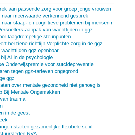
rek aan passende zorg voor groep jonge vrouwen
 naar meerwaarde verkennend gesprek
naar slaap- en cognitieve problemen bij mensen met een d
Versnellers-aanpak van wachttijden in ggz
oor laagdrempelige steunpunten
ert herziene richtlijn Verplichte zorg in de ggz
 wachttijden ggz openbaar
bij AI in de psychologie
e Onderwijspremie voor suïcidepreventie
ren tegen ggz-tarieven ongegrond
ge ggz
ten over mentale gezondheid niet genoeg is
lp Bij Mentale Ongemakken
 van trauma
m
n in de geest
heek
ingen starten gezamenlijke flexibele schil
stuursleden NVA