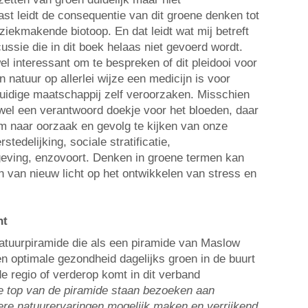
t leidt de consequentie van dit groene denken tot
ziekmakende biotoop. En dat leidt wat mij betreft
cussie die in dit boek helaas niet gevoerd wordt.
l interessant om te bespreken of dit pleidooi voor
n natuur op allerlei wijze een medicijn is voor
huidige maatschappij zelf veroorzaken. Misschien
wel een verantwoord doekje voor het bloeden, daar
om naar oorzaak en gevolg te kijken van onze
stedelijking, sociale stratificatie,
ngeving, enzovoort. Denken in groene termen kan
n van nieuw licht op het ontwikkelen van stress en
nt
atuurpiramide die als een piramide van Maslow
n optimale gezondheid dagelijks groen in de buurt
e regio of verderop komt in dit verband
de top van de piramide staan bezoeken aan
ere natuurervaringen mogelijk maken en verrijkend