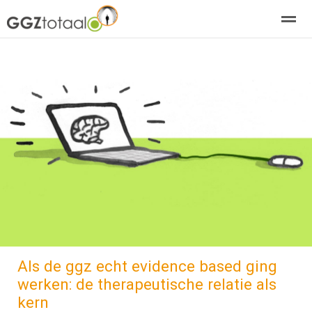
over GGZTotaal
abonneren
agenda
adverteren
E-mag
Home
Nieuws
Zoeken
Pagina's
E-
Als de ggz echt evidence based ging
werken: de therapeutische relatie als
kern