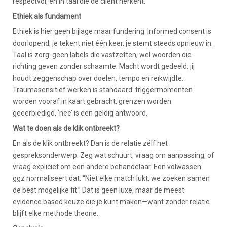
respectvol, en in taal die de cliënt herkent.
Ethiek als fundament
Ethiek is hier geen bijlage maar fundering. Informed consent is
doorlopend; je tekent niet één keer, je stemt steeds opnieuw in.
Taal is zorg: geen labels die vastzetten, wel woorden die
richting geven zonder schaamte. Macht wordt gedeeld: jij
houdt zeggenschap over doelen, tempo en reikwijdte.
Traumasensitief werken is standaard: triggermomenten
worden vooraf in kaart gebracht, grenzen worden
geëerbiedigd, ‘nee’ is een geldig antwoord.
Wat te doen als de klik ontbreekt?
En als de klik ontbreekt? Dan is de relatie zélf het
gespreksonderwerp. Zeg wat schuurt, vraag om aanpassing, of
vraag expliciet om een andere behandelaar. Een volwassen
ggz normaliseert dat: “Niet elke match lukt, we zoeken samen
de best mogelijke fit.” Dat is geen luxe, maar de meest
evidence based keuze die je kunt maken—want zonder relatie
blijft elke methode theorie.