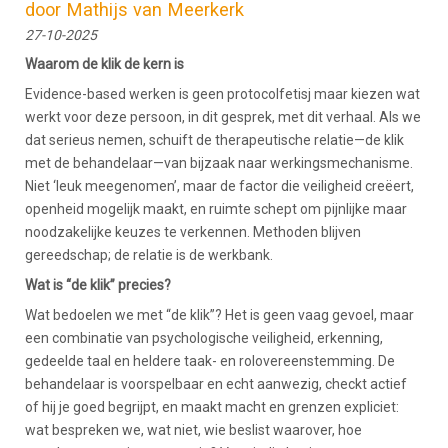
door Mathijs van Meerkerk
27-10-2025
Waarom de klik de kern is
Evidence-based werken is geen protocolfetisj maar kiezen wat
werkt voor deze persoon, in dit gesprek, met dit verhaal. Als we
dat serieus nemen, schuift de therapeutische relatie—de klik
met de behandelaar—van bijzaak naar werkingsmechanisme.
Niet ‘leuk meegenomen’, maar de factor die veiligheid creëert,
openheid mogelijk maakt, en ruimte schept om pijnlijke maar
noodzakelijke keuzes te verkennen. Methoden blijven
gereedschap; de relatie is de werkbank.
Wat is “de klik” precies?
Wat bedoelen we met “de klik”? Het is geen vaag gevoel, maar
een combinatie van psychologische veiligheid, erkenning,
gedeelde taal en heldere taak- en rolovereenstemming. De
behandelaar is voorspelbaar en echt aanwezig, checkt actief
of hij je goed begrijpt, en maakt macht en grenzen expliciet:
wat bespreken we, wat niet, wie beslist waarover, hoe