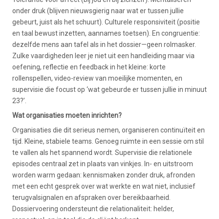
onder druk (blijven nieuwsgierig naar wat er tussen jullie
gebeurt, juist als het schuurt). Culturele responsiviteit (positie
en taal bewust inzetten, aannames toetsen). En congruentie:
dezelfde mens aan tafel als in het dossier—geen rolmasker.
Zulke vaardigheden leer je niet uit een handleiding maar via
oefening, reflectie en feedback in het kleine: korte
rollenspellen, video-review van moeilijke momenten, en
supervisie die focust op ‘wat gebeurde er tussen jullie in minuut
23?’.
Wat organisaties moeten inrichten?
Organisaties die dit serieus nemen, organiseren continuïteit en
tijd. Kleine, stabiele teams. Genoeg ruimte in een sessie om stil
te vallen als het spannend wordt. Supervisie die relationele
episodes centraal zet in plaats van vinkjes. In- en uitstroom
worden warm gedaan: kennismaken zonder druk, afronden
met een echt gesprek over wat werkte en wat niet, inclusief
terugvalsignalen en afspraken over bereikbaarheid.
Dossiervoering ondersteunt die relationaliteit: helder,