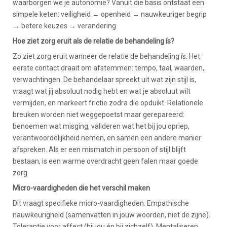
waarborgen we je autonomie? Vanuit die basis ontstaat een
simpele keten: veiligheid → openheid → nauwkeuriger begrip
→ betere keuzes → verandering.
Hoe ziet zorg eruit als de relatie de behandeling ís?
Zo ziet zorg eruit wanneer de relatie de behandeling ís. Het
eerste contact draait om afstemmen: tempo, taal, waarden,
verwachtingen. De behandelaar spreekt uit wat zijn stijl is,
vraagt wat jij absoluut nodig hebt en wat je absoluut wilt
vermijden, en markeert frictie zodra die opduikt. Relationele
breuken worden niet weggepoetst maar gerepareerd:
benoemen wat misging, valideren wat het bij jou opriep,
verantwoordelijkheid nemen, en samen een andere manier
afspreken. Als er een mismatch in persoon of stijl blijft
bestaan, is een warme overdracht geen falen maar goede
zorg.
Micro-vaardigheden die het verschil maken
Dit vraagt specifieke micro-vaardigheden. Empathische
nauwkeurigheid (samenvatten in jouw woorden, niet de zijne).
Tolerantie voor affect (bij jou én bij zichzelf). Mentaliseren