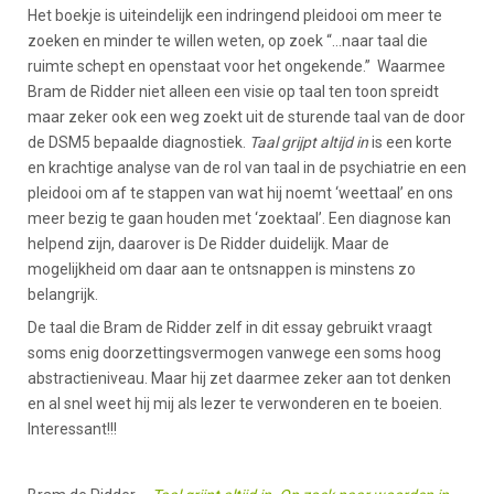
Het boekje is uiteindelijk een indringend pleidooi om meer te
zoeken en minder te willen weten, op zoek “…naar taal die
ruimte schept en openstaat voor het ongekende.” Waarmee
Bram de Ridder niet alleen een visie op taal ten toon spreidt
maar zeker ook een weg zoekt uit de sturende taal van de door
de DSM5 bepaalde diagnostiek.
Taal grijpt altijd in
is een korte
en krachtige analyse van de rol van taal in de psychiatrie en een
pleidooi om af te stappen van wat hij noemt ‘weettaal’ en ons
meer bezig te gaan houden met ‘zoektaal’. Een diagnose kan
helpend zijn, daarover is De Ridder duidelijk. Maar de
mogelijkheid om daar aan te ontsnappen is minstens zo
belangrijk.
De taal die Bram de Ridder zelf in dit essay gebruikt vraagt
soms enig doorzettingsvermogen vanwege een soms hoog
abstractieniveau. Maar hij zet daarmee zeker aan tot denken
en al snel weet hij mij als lezer te verwonderen en te boeien.
Interessant!!!