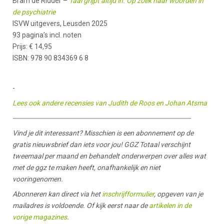
Bram de Ridder –
Taal grijpt altijd in. Op zoek naar woorden in
de psychiatrie
ISVW uitgevers, Leusden 2025
93 pagina’s incl. noten
Prijs: € 14,95
ISBN: 978 90 834369 6 8
-
Lees ook andere recensies van Judith de Roos en Johan Atsma
-----------------------------------------------------------------------------------------
Vind je dit interessant? Misschien is een abonnement op de
gratis nieuwsbrief dan iets voor jou! GGZ Totaal verschijnt
tweemaal per maand en behandelt onderwerpen over alles wat
met de ggz te maken heeft, onafhankelijk en niet
vooringenomen.
Abonneren kan direct via het
inschrijfformulier
, opgeven van je
mailadres is voldoende. Of kijk eerst naar de
artikelen in de
vorige magazines
.