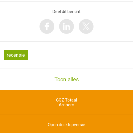
Deel dit bericht
recensie
Toon alles
GGZ Totaal
Arnhem
Open desktopversie