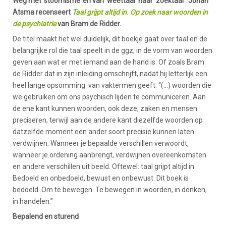
Weg met ‘stoornisme’ en van ‘weettaal’ naar ‘zoektaal’. Johan
Atsma recenseert
Taal grijpt altijd in. Op zoek naar woorden in
de psychiatrie
van Bram de Ridder.
De titel maakt het wel duidelijk, dit boekje gaat over taal en de
belangrijke rol die taal speelt in de ggz, in de vorm van woorden
geven aan wat er met iemand aan de hand is. Of zoals Bram
de Ridder dat in zijn inleiding omschrijft, nadat hij letterlijk een
heel lange opsomming van vaktermen geeft: “(…) woorden die
we gebruiken om ons psychisch lijden te communiceren. Aan
de ene kant kunnen woorden, ook deze, zaken en mensen
preciseren, terwijl aan de andere kant diezelfde woorden op
datzelfde moment een ander soort precisie kunnen laten
verdwijnen. Wanneer je bepaalde verschillen verwoordt,
wanneer je ordening aanbrengt, verdwijnen overeenkomsten
en andere verschillen uit beeld. Oftewel: taal grijpt altijd in.
Bedoeld en onbedoeld, bewust en onbewust. Dit boek is
bedoeld. Om te bewegen. Te bewegen in woorden, in denken,
in handelen.”
Bepalend en sturend