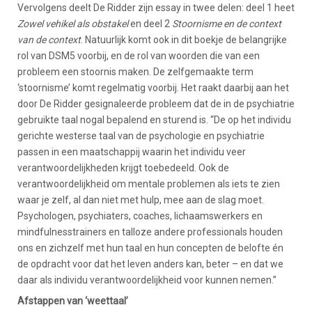
Vervolgens deelt De Ridder zijn essay in twee delen: deel 1 heet
Zowel vehikel als obstakel
en deel 2
Stoornisme en de context
van de context
. Natuurlijk komt ook in dit boekje de belangrijke
rol van DSM5 voorbij, en de rol van woorden die van een
probleem een stoornis maken. De zelfgemaakte term
‘stoornisme’ komt regelmatig voorbij. Het raakt daarbij aan het
door De Ridder gesignaleerde probleem dat de in de psychiatrie
gebruikte taal nogal bepalend en sturend is. “De op het individu
gerichte westerse taal van de psychologie en psychiatrie
passen in een maatschappij waarin het individu veer
verantwoordelijkheden krijgt toebedeeld. Ook de
verantwoordelijkheid om mentale problemen als iets te zien
waar je zelf, al dan niet met hulp, mee aan de slag moet.
Psychologen, psychiaters, coaches, lichaamswerkers en
mindfulnesstrainers en talloze andere professionals houden
ons en zichzelf met hun taal en hun concepten de belofte én
de opdracht voor dat het leven anders kan, beter – en dat we
daar als individu verantwoordelijkheid voor kunnen nemen.”
Afstappen van ‘weettaal’