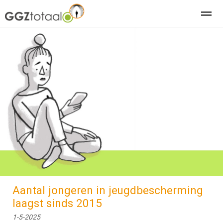
over GGZTotaal
abonneren
agenda
adverteren
E-mag
Home
Nieuws
Zoeken
Pagina's
E-
Aantal jongeren in jeugdbescherming
laagst sinds 2015
1-5-2025