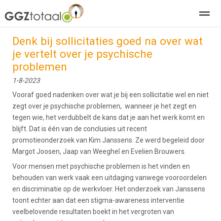
Denk bij sollicitaties goed na over wat
over GGZTotaal
abonneren
agenda
adverteren
E-mag
je vertelt over je psychische
problemen
Home
Nieuws
Zoeken
Pagina's
E-
1-8-2023
Vooraf goed nadenken over wat je bij een sollicitatie wel en niet
zegt over je psychische problemen, wanneer je het zegt en
tegen wie, het verdubbelt de kans dat je aan het werk komt en
blijft. Dat is één van de conclusies uit recent
promotieonderzoek van Kim Janssens. Ze werd begeleid door
Margot Joosen, Jaap van Weeghel en Evelien Brouwers.
Voor mensen met psychische problemen is het vinden en
behouden van werk vaak een uitdaging vanwege vooroordelen
en discriminatie op de werkvloer. Het onderzoek van Janssens
toont echter aan dat een stigma-awareness interventie
veelbelovende resultaten boekt in het vergroten van